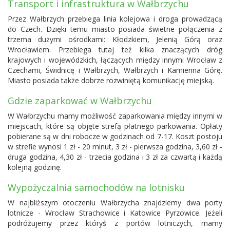
Transport i infrastruktura w Wałbrzychu
Przez Wałbrzych przebiega linia kolejowa i droga prowadzącą
do Czech. Dzięki temu miasto posiada świetne połączenia z
trzema dużymi ośrodkami: Kłodzkiem, Jelenią Górą oraz
Wrocławiem. Przebiega tutaj też kilka znaczących dróg
krajowych i wojewódzkich, łączących między innymi Wrocław z
Czechami, Świdnicę i Wałbrzych, Wałbrzych i Kamienna Górę.
Miasto posiada także dobrze rozwiniętą komunikację miejską.
Gdzie zaparkować w Wałbrzychu
W Wałbrzychu mamy możliwość zaparkowania między innymi w
miejscach, które są objęte strefą płatnego parkowania. Opłaty
pobierane są w dni robocze w godzinach od 7-17. Koszt postoju
w strefie wynosi 1 zł - 20 minut, 3 zł - pierwsza godzina, 3,60 zł -
druga godzina, 4,30 zł - trzecia godzina i 3 zł za czwartą i każdą
kolejną godzinę.
Wypożyczalnia samochodów na lotnisku
W najbliższym otoczeniu Wałbrzycha znajdziemy dwa porty
lotnicze -
Wrocław Strachowice
i Katowice Pyrzowice. Jeżeli
podróżujemy przez któryś z portów lotniczych, mamy