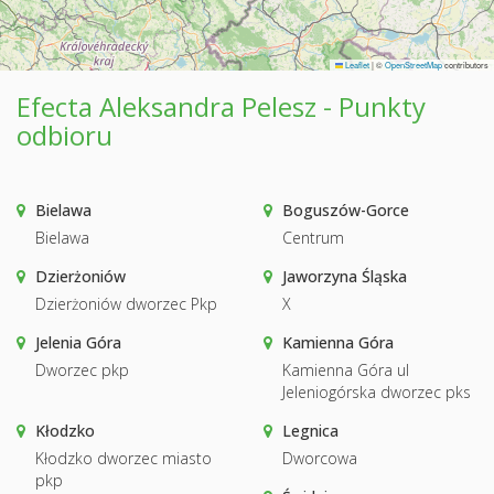
Leaflet
|
©
OpenStreetMap
contributors
Efecta Aleksandra Pelesz - Punkty
odbioru
Bielawa
Boguszów-Gorce
Bielawa
Centrum
Dzierżoniów
Jaworzyna Śląska
Dzierżoniów dworzec Pkp
X
Jelenia Góra
Kamienna Góra
Dworzec pkp
Kamienna Góra ul
Jeleniogórska dworzec pks
Kłodzko
Legnica
Kłodzko dworzec miasto
Dworcowa
pkp