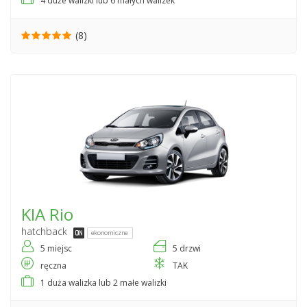
4 duże walizki lub 6 małych walizek
(8)
KIA
Rio
hatchback
ekonomiczne
5 miejsc
5 drzwi
ręczna
TAK
1 duża walizka lub 2 małe walizki