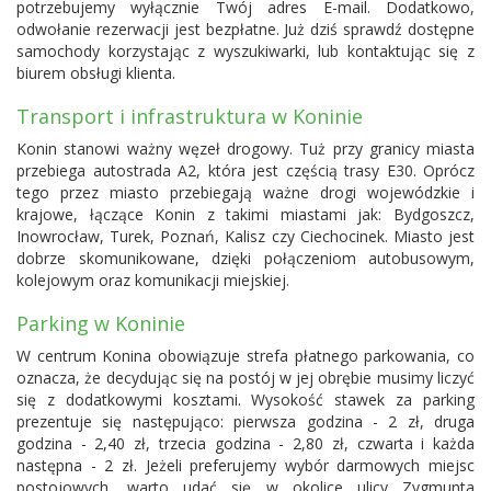
potrzebujemy wyłącznie Twój adres E-mail. Dodatkowo,
odwołanie rezerwacji jest bezpłatne. Już dziś sprawdź dostępne
samochody korzystając z wyszukiwarki, lub kontaktując się z
biurem obsługi klienta.
Transport i infrastruktura w Koninie
Konin stanowi ważny węzeł drogowy. Tuż przy granicy miasta
przebiega autostrada A2, która jest częścią trasy E30. Oprócz
tego przez miasto przebiegają ważne drogi wojewódzkie i
krajowe, łączące Konin z takimi miastami jak: Bydgoszcz,
Inowrocław, Turek, Poznań, Kalisz czy Ciechocinek. Miasto jest
dobrze skomunikowane, dzięki połączeniom autobusowym,
kolejowym oraz komunikacji miejskiej.
Parking w Koninie
W centrum Konina obowiązuje strefa płatnego parkowania, co
oznacza, że decydując się na postój w jej obrębie musimy liczyć
się z dodatkowymi kosztami. Wysokość stawek za parking
prezentuje się następująco: pierwsza godzina - 2 zł, druga
godzina - 2,40 zł, trzecia godzina - 2,80 zł, czwarta i każda
następna - 2 zł. Jeżeli preferujemy wybór darmowych miejsc
postojowych, warto udać się w okolice ulicy Zygmunta