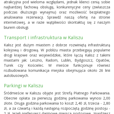
atrakcyjna pod wieloma względami, jednak klienci cenią sobie
najbardziej fachową obsługę, konkurenycjne ceny (zwłaszcza
podczas dłuższego wynajmu) oraz możliwość bezpłatnego
anulowania rezerwacji. Sprawdź naszą ofertę na stronie
internetowej, a w razie wątpliwości skontaktuj się z naszym
biurem obsługi.
Transport i infrastruktura w Kaliszu
Kalisz jest dużym miastem z dobrze rozwiniętą infrastrukturą
kolejową i drogową. W pobliżu miasta przebiegają popularne
drogi krajowe oraz wojewódzkie, które łączą Kalisz z takimi
miastami jak: Leszno, Radom, Lublin, Bydgoszcz, Opatów,
Turek czy Kościelec. W mieście funkcjonuje również
rozbudowana komunikacja miejska obejmująca około 26 linii
autobusowych.
Parkingi w Kaliszu
Śródmieście w Kaliszu objęte jest Strefą Płatnego Parkowania.
Obecnie opłata za pierwszą godzinę parkowania wynosi 2,00
złote. Druga godzina parkowania to koszt 2,40 zł, trzecia - 2,80
zł, a za czwartą i każdą następną rozpoczętą godzinę postoju -
2 zł. Jeżeli preferujesz darmowe miejsca postojowe, znajdziesz