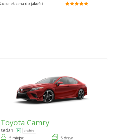
Stosunek cena do jakości
Toyota
Camry
sedan
średnie
5 miejsc
5 drzwi