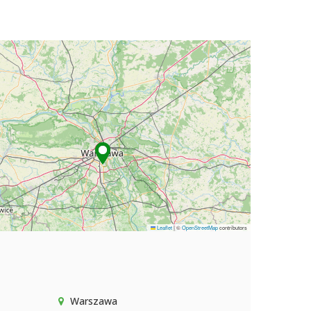
Leaflet
|
©
OpenStreetMap
contributors
Warszawa