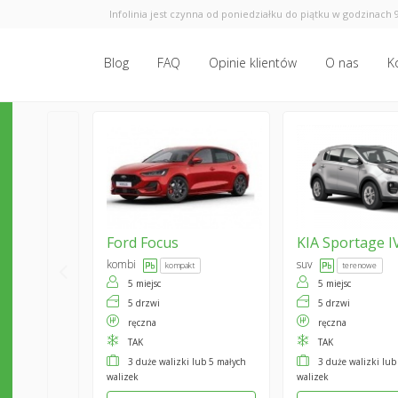
Infolinia jest czynna od poniedziałku do piątku w godzinach 9
Blog
FAQ
Opinie klientów
O nas
K
Ford
Focus
KIA
Sportage I
kombi
suv
kompakt
terenowe
5 miejsc
5 miejsc
5 drzwi
5 drzwi
ręczna
ręczna
TAK
TAK
3 duże walizki lub 5 małych
3 duże walizki lub
walizek
walizek