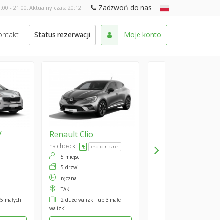
Zadzwoń do nas
:00 - 21:00. Aktualny czas:
20:12
ontakt
Status rezerwacji
Moje konto
V
Renault
Clio
hatchback
ekonomiczne
5 miejsc
5 drzwi
ręczna
TAK
 5 małych
2 duże walizki lub 3 małe
walizki