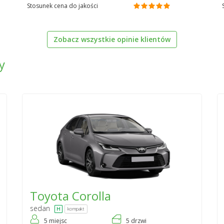
Stosunek cena do jakości
Zobacz wszystkie opinie klientów
y
Toyota
Corolla
sedan
kompakt
5 miejsc
5 drzwi