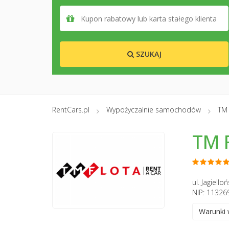
SZUKAJ
RentCars.pl
Wypożyczalnie samochodów
TM 
TM 
ul. Jagiell
NIP: 11326
Warunki