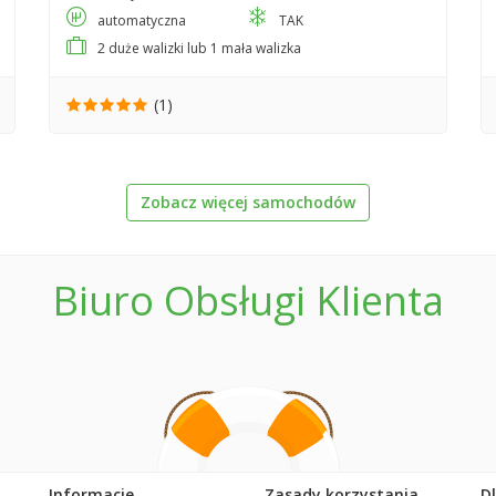
automatyczna
TAK
2 duże walizki lub 1 mała walizka
(1)
Zobacz więcej samochodów
Biuro Obsługi Klienta
Informacje
Zasady korzystania
D