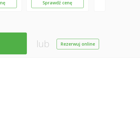
enę
Sprawdź cenę
lub
Rezerwuj online