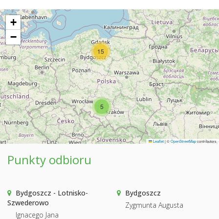
+
−
15
5
Leaflet
|
©
OpenStreetMap
contributors
Punkty odbioru
Bydgoszcz - Lotnisko-
Bydgoszcz
Szwederowo
Zygmunta Augusta
Ignacego Jana