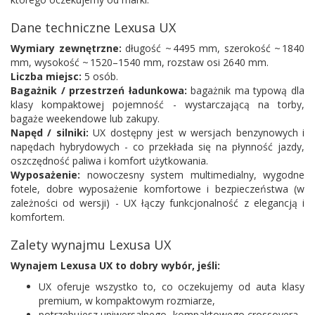
Dane techniczne Lexusa UX
Wymiary zewnętrzne:
długość ~ 4495 mm, szerokość ~ 1840
mm, wysokość ~ 1520–1540 mm, rozstaw osi 2640 mm.
Liczba miejsc:
5 osób.
Bagażnik / przestrzeń ładunkowa:
bagażnik ma typową dla
klasy kompaktowej pojemność - wystarczającą na torby,
bagaże weekendowe lub zakupy.
Napęd / silniki:
UX dostępny jest w wersjach benzynowych i
napędach hybrydowych - co przekłada się na płynność jazdy,
oszczędność paliwa i komfort użytkowania.
Wyposażenie:
nowoczesny system multimedialny, wygodne
fotele, dobre wyposażenie komfortowe i bezpieczeństwa (w
zależności od wersji) - UX łączy funkcjonalność z elegancją i
komfortem.
Zalety wynajmu Lexusa UX
Wynajem Lexusa UX to dobry wybór, jeśli:
UX oferuje wszystko to, co oczekujemy od auta klasy
premium, w kompaktowym rozmiarze,
potrzebujesz uniwersalnego, kompaktowego crossovera -