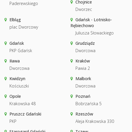
Chojnice
Paderewskiego
Dworzec
Elbląg
Gdańsk - Lotnisko-
Rębiechowo
plac Dworcowy
Juliusza Słowackiego
Gdańsk
Grudziądz
PKP Gdańsk
Dworcowa
Iława
Kraków
Dworcowa
Pawia 2
Kwidzyn
Malbork
Kościuszki
Dworcowa
Opole
Poznań
Krakowska 48
Bobrzańska 5
Pruszcz Gdański
Rzeszów
PKP
Aleja Krakowska 330
Starogard Gdański
Tczew