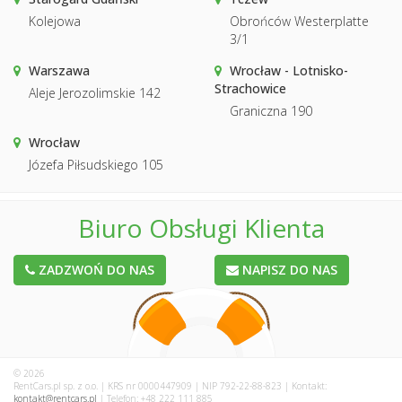
Kolejowa
Obrońców Westerplatte
3/1
Warszawa
Wrocław - Lotnisko-
Strachowice
Aleje Jerozolimskie 142
Graniczna 190
Wrocław
Józefa Piłsudskiego 105
Biuro Obsługi Klienta
ZADZWOŃ DO NAS
NAPISZ DO NAS
© 2026
RentCars.pl sp. z o.o. | KRS nr 0000447909 | NIP 792-22-88-823 | Kontakt:
kontakt@rentcars.pl
| Telefon: +48 222 111 885