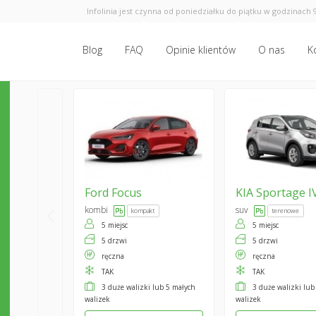
Infolinia jest czynna od poniedziałku do piątku w godzinach 9
Blog
FAQ
Opinie klientów
O nas
K
Ford
Focus
KIA
Sportage I
kombi
suv
kompakt
terenowe
5 miejsc
5 miejsc
5 drzwi
5 drzwi
ręczna
ręczna
TAK
TAK
3 duże walizki lub 5 małych
3 duże walizki lub
walizek
walizek