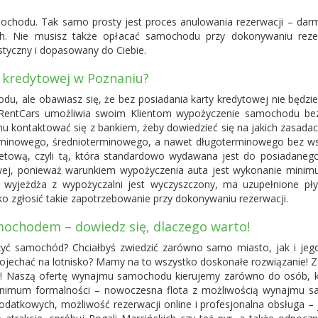
amochodu. Tak samo prosty jest proces anulowania rezerwacji – d
ych. Nie musisz także opłacać samochodu przy dokonywaniu reze
astyczny i dopasowany do Ciebie.
 kredytowej w Poznaniu?
u, ale obawiasz się, że bez posiadania karty kredytowej nie będzie
 RentCars umożliwia swoim Klientom wypożyczenie samochodu bez k
hu kontaktować się z bankiem, żeby dowiedzieć się na jakich zasadach
minowego, średnioterminowego, a nawet długoterminowego bez ws
etową, czyli tą, która standardowo wydawana jest do posiadanego
owej, ponieważ warunkiem wypożyczenia auta jest wykonanie minimum
ry wyjeżdża z wypożyczalni jest wyczyszczony, ma uzupełnione p
lko zgłosić takie zapotrzebowanie przy dokonywaniu rezerwacji.
ochodem – dowiedz się, dlaczego warto!
yć samochód? Chciałbyś zwiedzić zarówno samo miasto, jak i jego
 dojechać na lotnisko? Mamy na to wszystko doskonałe rozwiązanie!
 Naszą ofertę wynajmu samochodu kierujemy zarówno do osób, któ
inimum formalności – nowoczesna flota z możliwością wynajmu sa
odatkowych, możliwość rezerwacji online i profesjonalna obsługa 