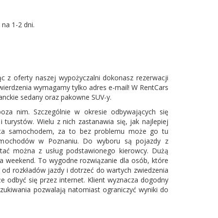
na 1-2 dni.
 z oferty naszej wypożyczalni dokonasz rezerwacji
otwierdzenia wymagamy tylko adres e-mail! W RentCars
ganckie sedany oraz pakowne SUV-y.
poza nim. Szczególnie w okresie odbywających się
rystów. Wielu z nich zastanawia się, jak najlepiej
asta samochodem, za to bez problemu może go tu
 samochodów w Poznaniu. Do wyboru są pojazdy z
ystać można z usług podstawionego kierowcy. Dużą
na weekend. To wygodne rozwiązanie dla osób, które
 od rozkładów jazdy i dotrzeć do wartych zwiedzenia
że odbyć się przez internet. Klient wyznacza dogodny
yszukiwania pozwalają natomiast ograniczyć wyniki do