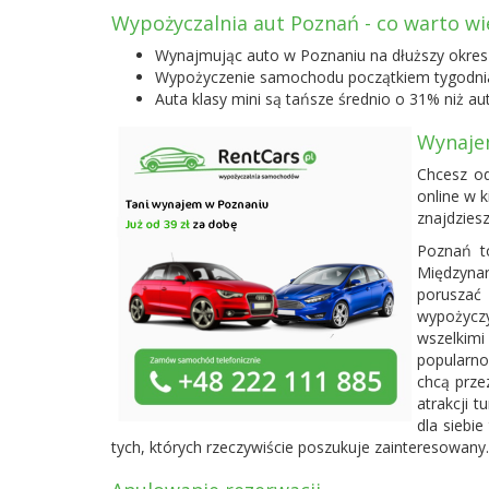
Wypożyczalnia aut Poznań - co warto wi
Wynajmując auto w Poznaniu na dłuższy okre
Wypożyczenie samochodu początkiem tygodnia
Auta klasy mini są tańsze średnio o 31% niż au
Wynaje
Chcesz od
online w 
znajdzies
Poznań to
Międzynar
poruszać
wypożycz
wszelkimi
popularno
chcą prze
atrakcji 
dla siebi
tych, których rzeczywiście poszukuje zainteresowany