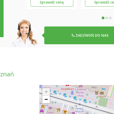
Sprawdź cenę
Sprawdź c
•
•
•
ZADZWOŃ DO NAS
oznań
+
−