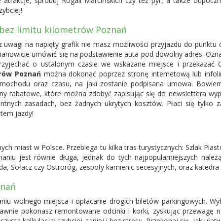
 atrakcje, spróbuj Rogali Marcińskich czy też pyr, a także odpoc
ybciej!
ez limitu kilometrów Poznań
 uwagi na napięty grafik nie masz możliwości przyjazdu do punkt
ianowicie umówić się na podstawienie auta pod dowolny adres. Oznacz
przyjechać o ustalonym czasie we wskazane miejsce i przekazać C
trów Poznań
można dokonać poprzez stronę internetową lub infolin
amochodu oraz czasu, na jaki zostanie podpisana umowa. Bowie
rabatowe, które można zdobyć zapisując się do newslettera wypoż
ych zasadach, bez żadnych ukrytych kosztów. Płaci się tylko za 
rtem jazdy!
ch miast w Polsce. Przebiega tu kilka tras turystycznych: Szlak Pias
aniu jest równie długa, jednak do tych najpopularniejszych należ
lda, Sołacz czy Ostroróg, zespoły kamienic secesyjnych, oraz katedra 
znań
iu wolnego miejsca i opłacanie drogich biletów parkingowych. Wyb
rawnie pokonasz remontowane odcinki i korki, zyskując przewagę 
sta kalkulacja: szybciej, taniej i bez stresu. Przekonaj się, jak ułatwi