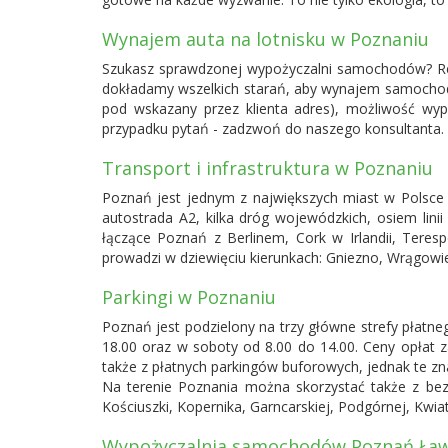
Wynajem auta na lotnisku w Poznaniu
Szukasz sprawdzonej wypożyczalni samochodów? Rent
dokładamy wszelkich starań, aby wynajem samochodu 
pod wskazany przez klienta adres), możliwość wyp
przypadku pytań - zadzwoń do naszego konsultanta.
Transport i infrastruktura w Poznaniu
Poznań jest jednym z największych miast w Polsce i
autostrada A2, kilka dróg wojewódzkich, osiem lini
łączące Poznań z Berlinem, Cork w Irlandii, Teres
prowadzi w dziewięciu kierunkach: Gniezno, Wrągowie
Parkingi w Poznaniu
Poznań jest podzielony na trzy główne strefy płatne
18.00 oraz w soboty od 8.00 do 14.00. Ceny opłat z
także z płatnych parkingów buforowych, jednak te zn
Na terenie Poznania można skorzystać także z bez
Kościuszki, Kopernika, Garncarskiej, Podgórnej, Kwia
Wypożyczalnia samochodów Poznań Ław