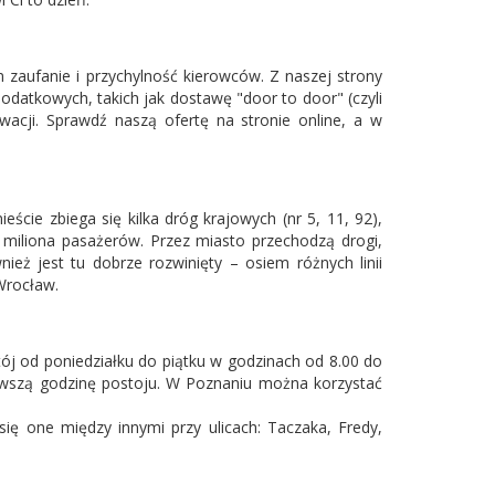
zaufanie i przychylność kierowców. Z naszej strony
datkowych, takich jak dostawę "door to door" (czyli
acji. Sprawdź naszą ofertę na stronie online, a w
cie zbiega się kilka dróg krajowych (nr 5, 11, 92),
5 miliona pasażerów. Przez miasto przechodzą drogi,
eż jest tu dobrze rozwinięty – osiem różnych linii
 Wrocław.
tój od poniedziałku do piątku w godzinach od 8.00 do
ierwszą godzinę postoju. W Poznaniu można korzystać
ę one między innymi przy ulicach: Taczaka, Fredy,