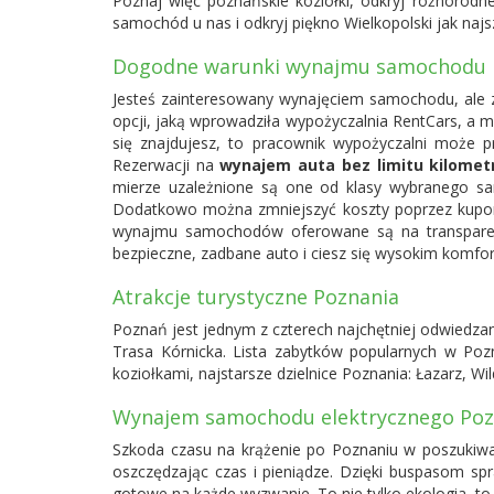
Poznaj więc poznańskie koziołki, odkryj różnorodne
samochód u nas i odkryj piękno Wielkopolski jak najsz
Dogodne warunki wynajmu samochodu b
Jesteś zainteresowany wynajęciem samochodu, ale z
opcji, jaką wprowadziła wypożyczalnia RentCars, a m
się znajdujesz, to pracownik wypożyczalni może 
Rezerwacji na
wynajem auta bez limitu kilome
mierze uzależnione są one od klasy wybranego s
Dodatkowo można zmniejszyć koszty poprzez kupony 
wynajmu samochodów oferowane są na transparentn
bezpieczne, zadbane auto i ciesz się wysokim komfo
Atrakcje turystyczne Poznania
Poznań jest jednym z czterech najchętniej odwiedzany
Trasa Kórnicka. Lista zabytków popularnych w Pozn
koziołkami, najstarsze dzielnice Poznania: Łazarz, Wi
Wynajem samochodu elektrycznego Po
Szkoda czasu na krążenie po Poznaniu w poszukiwan
oszczędzając czas i pieniądze. Dzięki buspasom sp
gotowe na każde wyzwanie. To nie tylko ekologia, to czy