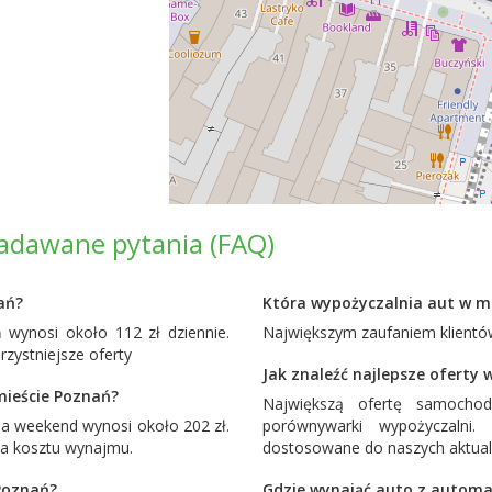
adawane pytania (FAQ)
ań?
Która wypożyczalnia aut w mi
wynosi około 112 zł dziennie.
Największym zaufaniem klientów
ystniejsze oferty
Jak znaleźć najlepsze oferty
mieście Poznań?
Największą ofertę samoch
 weekend wynosi około 202 zł.
porównywarki wypożyczalni
ia kosztu wynajmu.
dostosowane do naszych aktual
 Poznań?
Gdzie wynająć auto z automa