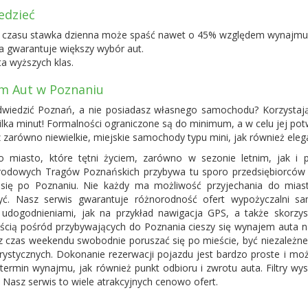
edzieć
s czasu stawka dzienna może spaść nawet o 45% względem wynajmu 
 gwarantuje większy wybór aut.
ta wyższych klas.
m Aut w Poznaniu
wiedzić Poznań, a nie posiadasz własnego samochodu? Korzystając
kilka minut! Formalności ograniczone są do minimum, a w celu jej p
z zarówno niewielkie, miejskie samochody typu mini, jak również ele
 miasto, które tętni życiem, zarówno w sezonie letnim, jak i 
odowych Tragów Poznańskich przybywa tu sporo przedsiębiorców i tu
 się po Poznaniu. Nie każdy ma możliwość przyjechania do mi
yć. Nasz serwis gwarantuje różnorodność ofert wypożyczalni
 udogodnieniami, jak na przykład nawigacja GPS, a także skorz
ścią pośród przybywających do Poznania cieszy się wynajem auta 
z czas weekendu swobodnie poruszać się po mieście, być niezależne
turystycznych. Dokonanie rezerwacji pojazdu jest bardzo proste i mo
e termin wynajmu, jak również punkt odbioru i zwrotu auta. Filtry w
. Nasz serwis to wiele atrakcyjnych cenowo ofert.