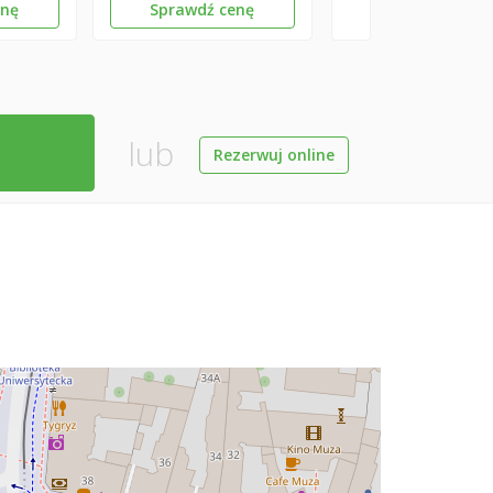
enę
Sprawdź cenę
lub
Rezerwuj online