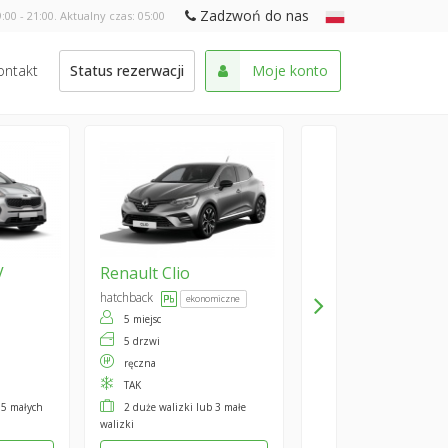
Zadzwoń do nas
:00 - 21:00. Aktualny czas:
05:00
ontakt
Status rezerwacji
Moje konto
V
Renault
Clio
hatchback
ekonomiczne
5 miejsc
5 drzwi
ręczna
TAK
 5 małych
2 duże walizki lub 3 małe
walizki