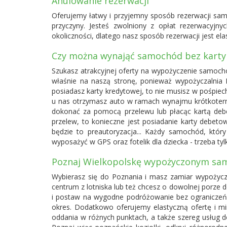
Anulowanie rezerwacji
Oferujemy łatwy i przyjemny sposób rezerwacji s
przyczyny. Jesteś zwolniony z opłat rezerwacyjn
okoliczności, dlatego nasz sposób rezerwacji jest el
Czy można wynająć samochód bez karty
Szukasz atrakcyjnej oferty na wypożyczenie samochod
właśnie na naszą stronę, ponieważ wypożyczalnia
posiadasz karty kredytowej, to nie musisz w pośpiec
u nas otrzymasz auto w ramach wynajmu krótkoter
dokonać za pomocą przelewu lub płacąc kartą deb
przelew, to konieczne jest posiadanie karty debet
będzie to preautoryzacja... Każdy samochód, któ
wyposażyć w GPS oraz fotelik dla dziecka - trzeba ty
Poznaj Wielkopolskę wypożyczonym sam
Wybierasz się do Poznania i masz zamiar wypożycz
centrum z lotniska lub też chcesz o dowolnej porze
i postaw na wygodne podróżowanie bez ograniczeń!
okres. Dodatkowo oferujemy elastyczną ofertę i m
oddania w różnych punktach, a także szereg usług d