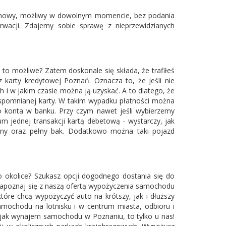
armowy, możliwy w dowolnym momencie, bez podania
rwacji. Zdajemy sobie sprawę z nieprzewidzianych
 to możliwe? Zatem doskonale się składa, że trafiłeś
arty kredytowej Poznań. Oznacza to, że jeśli nie
 i w jakim czasie można ją uzyskać. A to dlatego, że
pomnianej karty. W takim wypadku płatności można
 konta w banku. Przy czym nawet jeśli wybierzemy
 jednej transakcji kartą debetową - wystarczy, jak
łyny oraz pełny bak. Dodatkowo można taki pojazd
 okolice? Szukasz opcji dogodnego dostania się do
 Zapoznaj się z naszą ofertą wypożyczenia samochodu
re chcą wypożyczyć auto na krótszy, jak i dłuższy
mochodu na lotnisku i w centrum miasta, odbioru i
– jak wynajem samochodu w Poznaniu, to tylko u nas!