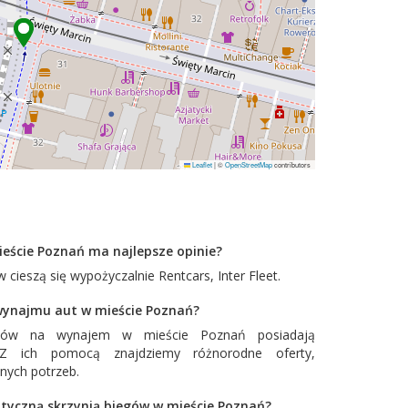
Leaflet
|
©
OpenStreetMap
contributors
eście Poznań ma najlepsze opinie?
 cieszą się wypożyczalnie
Rentcars
,
Inter Fleet
.
 wynajmu aut w mieście Poznań?
odów na wynajem w mieście Poznań posiadają
. Z ich pomocą znajdziemy różnorodne oferty,
nych potrzeb.
tyczną skrzynią biegów w mieście Poznań?