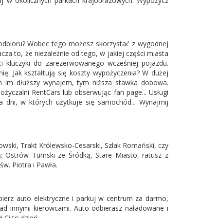
znij w okolicznych parkach krajobrazowych. Wypożycz
u odbioru? Wobec tego możesz skorzystać z wygodnej
a to, że niezależnie od tego, w jakiej części miasta
i kluczyki do zarezerwowanego wcześniej pojazdu.
ię. Jak kształtują się koszty wypożyczenia? W dużej
m im dłuższy wynajem, tym niższa stawka dobowa.
yczalni RentCars lub obserwując fan page... Usługi
dni, w których użytkuje się samochód... Wynajmij
towski, Trakt Królewsko-Cesarski, Szlak Romański, czy
ą: Ostrów Tumski ze Śródką, Stare Miasto, ratusz z
św. Piotra i Pawła.
ierz auto elektryczne i parkuj w centrum za darmo,
nad innymi kierowcami. Auto odbierasz naładowane i
 Ci to dzień.