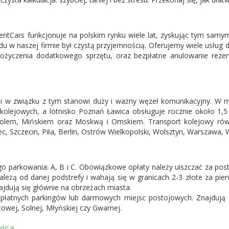
Cars funkcjonuje na polskim rynku wiele lat, zyskując tym samym 
w naszej firmie był czystą przyjemnością. Oferujemy wiele usług do
ożyczenia dodatkowego sprzętu, oraz bezpłatne anulowanie rezerw
 w związku z tym stanowi duży i ważny węzeł komunikacyjny. W mieś
i kolejowych, a lotnisko Poznań Ławica obsługuje rocznie około 1,
polem, Mińskiem oraz Moskwą i Omskiem. Transport kolejowy równi
c, Szczecin, Piła, Berlin, Ostrów Wielkopolski, Wolsztyn, Warszawa,
go parkowania: A, B i C. Obowiązkowe opłaty należy uiszczać za pos
ależą od danej podstrefy i wahają się w granicach 2-3 złote za p
ajdują się głównie na obrzeżach miasta.
płatnych parkingów lub darmowych miejsc postojowych. Znajdują si
towej, Solnej, Młyńskiej czy Gwarnej.
ica