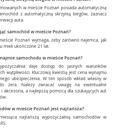
owanych w mieście Poznań posiada automatyczną
 samochód z automatyczną skrzynią biegów, zaznacz
rwacji auta.
nająć samochód w mieście Poznań?
 mieście Poznań wymaga, żeby zarówno najemca, jak
 mieli ukończone 21 lat.
ynajmie samochodu w mieście Poznań?
ypożyczalnia daje dostęp do jasnych warunków
ch wątpliwości. Kluczową kwestią jest cena wynajmu
łnego ubezpieczenia. W ten sposób wkład własny w
o zera. Należy zwracać uwagę na ewentualne
 i akcesoria, a najlepszą pomocą dla szukających aut
tów.
dów w mieście Poznań jest najtańsza?
miesiąca najtańszą wypożyczalnią samochodów w
ARS
.