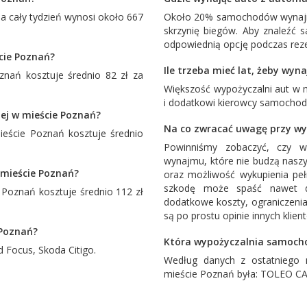
 cały tydzień wynosi około 667
Około 20% samochodów wynajm
skrzynię biegów. Aby znaleźć
odpowiednią opcję podczas reze
ście Poznań?
Ile trzeba mieć lat, żeby wy
nań kosztuje średnio 82 zł za
Większość wypożyczalni aut w
i dodatkowi kierowcy samochodu
ej w mieście Poznań?
Na co zwracać uwagę przy w
eście Poznań kosztuje średnio
Powinniśmy zobaczyć, czy w
wynajmu, które nie budzą naszy
 mieście Poznań?
oraz możliwość wykupienia pe
szkodę może spaść nawet d
oznań kosztuje średnio 112 zł
dodatkowe koszty, ograniczenia
są po prostu opinie innych klien
 Poznań?
Która wypożyczalnia samocho
d Focus
,
Skoda Citigo
.
Według danych z ostatniego 
mieście Poznań była:
TOLEO C