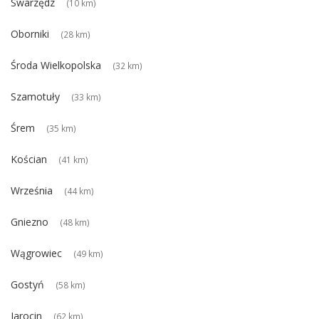
Swarzędz
(10 km)
Oborniki
(28 km)
Środa Wielkopolska
(32 km)
Szamotuły
(33 km)
Śrem
(35 km)
Kościan
(41 km)
Września
(44 km)
Gniezno
(48 km)
Wągrowiec
(49 km)
Gostyń
(58 km)
Jarocin
(62 km)