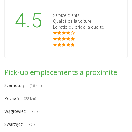
4.5
Service clients
Qualité de la voiture
Le ratio du prix à la qualité
Pick-up emplacements à proximité
Szamotuły
(16 km)
Poznań
(28 km)
Wągrowiec
(32 km)
Swarzędz
(32 km)