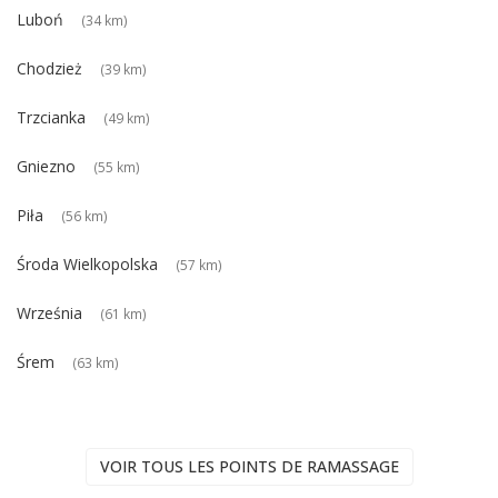
Luboń
(34 km)
Chodzież
(39 km)
Trzcianka
(49 km)
Gniezno
(55 km)
Piła
(56 km)
Środa Wielkopolska
(57 km)
Września
(61 km)
Śrem
(63 km)
VOIR TOUS LES POINTS DE RAMASSAGE