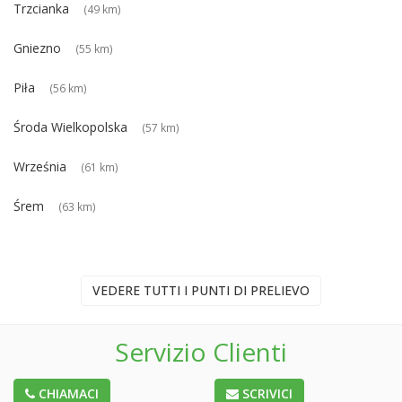
Trzcianka
(49 km)
Gniezno
(55 km)
Piła
(56 km)
Środa Wielkopolska
(57 km)
Września
(61 km)
Śrem
(63 km)
VEDERE TUTTI I PUNTI DI PRELIEVO
Servizio Clienti
CHIAMACI
SCRIVICI