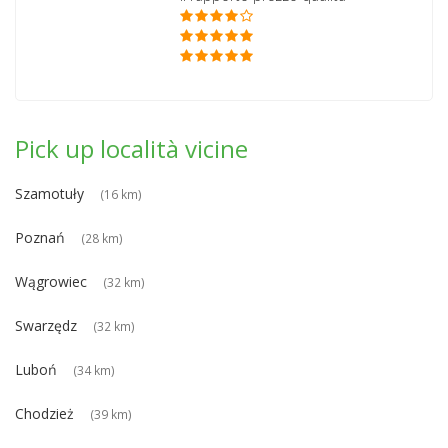
Pick up località vicine
Szamotuły
(16 km)
Poznań
(28 km)
Wągrowiec
(32 km)
Swarzędz
(32 km)
Luboń
(34 km)
Chodzież
(39 km)