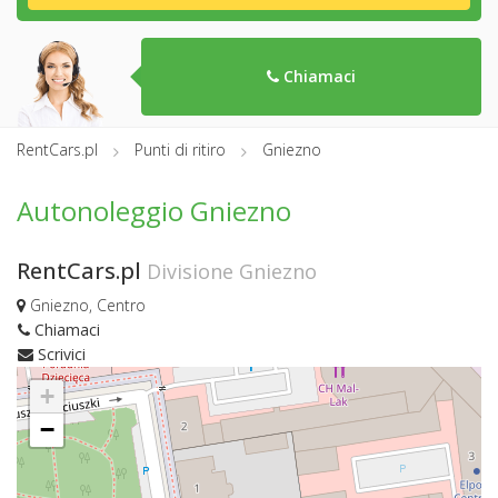
Chiamaci
RentCars.pl
Punti di ritiro
Gniezno
Autonoleggio Gniezno
RentCars.pl
Divisione Gniezno
Gniezno, Centro
Chiamaci
Scrivici
+
−