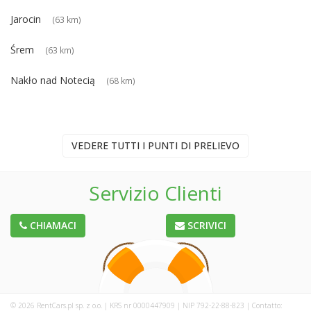
Jarocin
(63 km)
Śrem
(63 km)
Nakło nad Notecią
(68 km)
VEDERE TUTTI I PUNTI DI PRELIEVO
Servizio Clienti
CHIAMACI
SCRIVICI
© 2026 RentCars.pl sp. z o.o. | KRS nr 0000447909 | NIP 792-22-88-823 | Contatto: