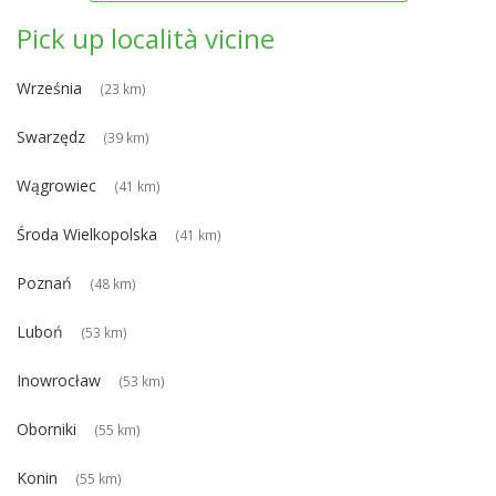
Pick up località vicine
Września
(23 km)
Swarzędz
(39 km)
Wągrowiec
(41 km)
Środa Wielkopolska
(41 km)
Poznań
(48 km)
Luboń
(53 km)
Inowrocław
(53 km)
Oborniki
(55 km)
Konin
(55 km)