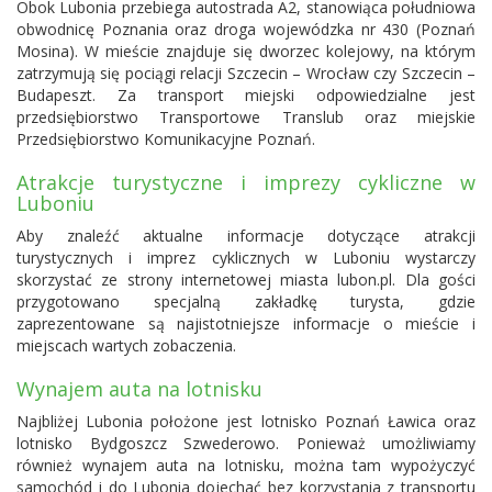
Obok Lubonia przebiega autostrada A2, stanowiąca południowa
obwodnicę Poznania oraz droga wojewódzka nr 430 (Poznań
Mosina). W mieście znajduje się dworzec kolejowy, na którym
zatrzymują się pociągi relacji Szczecin –
Wrocław
czy Szczecin –
Budapeszt. Za transport miejski odpowiedzialne jest
przedsiębiorstwo Transportowe Translub oraz miejskie
Przedsiębiorstwo Komunikacyjne Poznań.
Atrakcje turystyczne i imprezy cykliczne w
Luboniu
Aby znaleźć aktualne informacje dotyczące atrakcji
turystycznych i imprez cyklicznych w Luboniu wystarczy
skorzystać ze strony internetowej miasta lubon.pl. Dla gości
przygotowano specjalną zakładkę turysta, gdzie
zaprezentowane są najistotniejsze informacje o mieście i
miejscach wartych zobaczenia.
Wynajem auta na lotnisku
Najbliżej Lubonia położone jest
lotnisko Poznań Ławica
oraz
lotnisko Bydgoszcz Szwederowo
. Ponieważ umożliwiamy
również wynajem auta na lotnisku, można tam wypożyczyć
samochód i do Lubonia dojechać bez korzystania z transportu