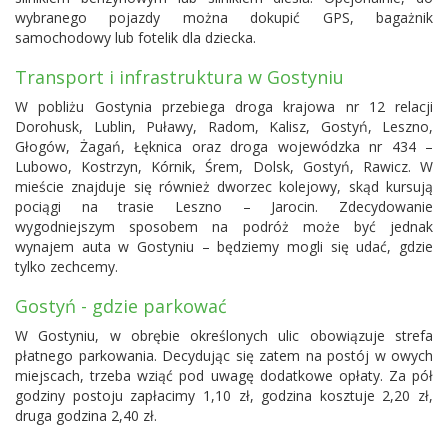
wybranego pojazdy można dokupić GPS, bagażnik
samochodowy lub fotelik dla dziecka.
Transport i infrastruktura w Gostyniu
W pobliżu Gostynia przebiega droga krajowa nr 12 relacji
Dorohusk, Lublin, Puławy, Radom, Kalisz, Gostyń, Leszno,
Głogów, Żagań, Łęknica oraz droga wojewódzka nr 434 –
Lubowo, Kostrzyn, Kórnik, Śrem, Dolsk, Gostyń, Rawicz. W
mieście znajduje się również dworzec kolejowy, skąd kursują
pociągi na trasie Leszno – Jarocin. Zdecydowanie
wygodniejszym sposobem na podróż może być jednak
wynajem auta w Gostyniu – będziemy mogli się udać, gdzie
tylko zechcemy.
Gostyń - gdzie parkować
W Gostyniu, w obrębie określonych ulic obowiązuje strefa
płatnego parkowania. Decydując się zatem na postój w owych
miejscach, trzeba wziąć pod uwagę dodatkowe opłaty. Za pół
godziny postoju zapłacimy 1,10 zł, godzina kosztuje 2,20 zł,
druga godzina 2,40 zł.