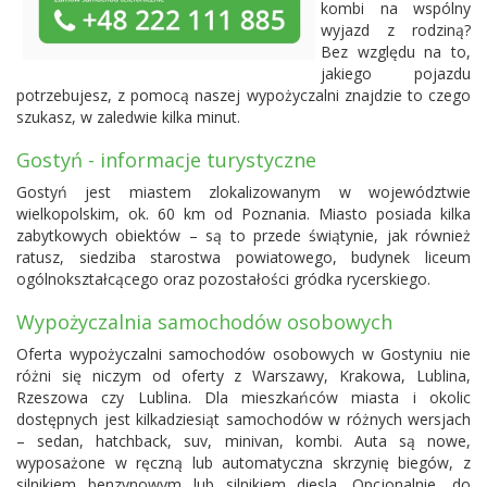
kombi na wspólny
wyjazd z rodziną?
Bez względu na to,
jakiego pojazdu
potrzebujesz, z pomocą naszej wypożyczalni znajdzie to czego
szukasz, w zaledwie kilka minut.
Gostyń - informacje turystyczne
Gostyń jest miastem zlokalizowanym w województwie
wielkopolskim, ok. 60 km od Poznania. Miasto posiada kilka
zabytkowych obiektów – są to przede świątynie, jak również
ratusz, siedziba starostwa powiatowego, budynek liceum
ogólnokształcącego oraz pozostałości gródka rycerskiego.
Wypożyczalnia samochodów osobowych
Oferta wypożyczalni samochodów osobowych w Gostyniu nie
różni się niczym od oferty z Warszawy, Krakowa, Lublina,
Rzeszowa czy Lublina. Dla mieszkańców miasta i okolic
dostępnych jest kilkadziesiąt samochodów w różnych wersjach
– sedan, hatchback, suv, minivan, kombi. Auta są nowe,
wyposażone w ręczną lub automatyczna skrzynię biegów, z
silnikiem benzynowym lub silnikiem diesla. Opcjonalnie, do