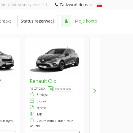
Zadzwoń do nas
:00 - 21:00. Aktualny czas:
19:31
ontakt
Status rezerwacji
Moje konto
V
Renault
Clio
hatchback
ekonomiczne
5 miejsc
5 drzwi
ręczna
TAK
 5 małych
2 duże walizki lub 3 małe
walizki