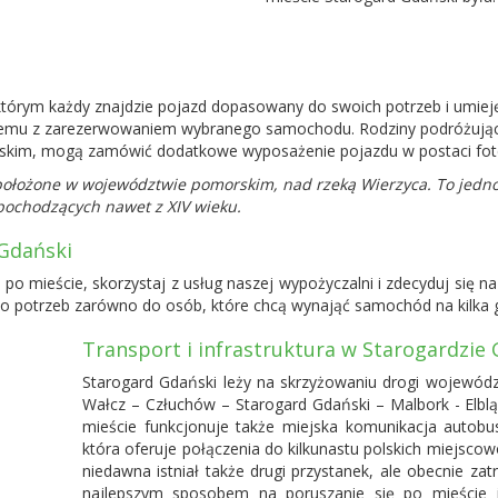
którym każdy znajdzie pojazd dopasowany do swoich potrzeb i umiej
lemu z zarezerwowaniem wybranego samochodu. Rodziny podróżujące 
im, mogą zamówić dodatkowe wyposażenie pojazdu w postaci foteli
ołożone w województwie pomorskim, nad rzeką Wierzyca. To jedno 
pochodzących nawet z XIV wieku.
Gdański
ę po mieście, skorzystaj z usług naszej wypożyczalni i zdecyduj si
potrzeb zarówno do osób, które chcą wynająć samochód na kilka godz
Transport i infrastruktura w Starogardzie
Starogard Gdański leży na skrzyżowaniu drogi wojewódz
Wałcz – Człuchów – Starogard Gdański – Malbork - Elblą
mieście funkcjonuje także miejska komunikacja autobu
która oferuje połączenia do kilkunastu polskich miejscow
niedawna istniał także drugi przystanek, ale obecnie za
najlepszym sposobem na poruszanie się po mieście j