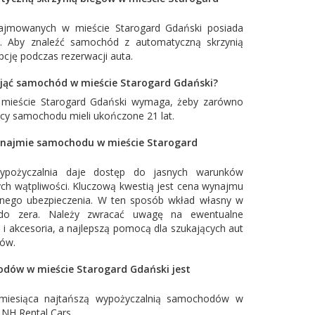
mowanych w mieście Starogard Gdański posiada
w. Aby znaleźć samochód z automatyczną skrzynią
cję podczas rezerwacji auta.
nająć samochód w mieście Starogard Gdański?
 mieście Starogard Gdański wymaga, żeby zarówno
wcy samochodu mieli ukończone 21 lat.
ynajmie samochodu w mieście Starogard
ypożyczalnia daje dostęp do jasnych warunków
ch wątpliwości. Kluczową kwestią jest cena wynajmu
łnego ubezpieczenia. W ten sposób wkład własny w
o zera. Należy zwracać uwagę na ewentualne
 i akcesoria, a najlepszą pomocą dla szukających aut
tów.
dów w mieście Starogard Gdański jest
miesiąca najtańszą wypożyczalnią samochodów w
:
NH Rental Cars
.