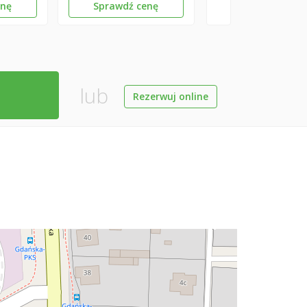
enę
Sprawdź cenę
lub
Rezerwuj online