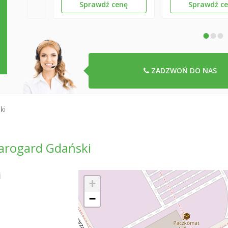
Sprawdź cenę
Sprawdź c
•
•
•
ZADZWOŃ DO NAS
ki
arogard Gdański
i
+
−