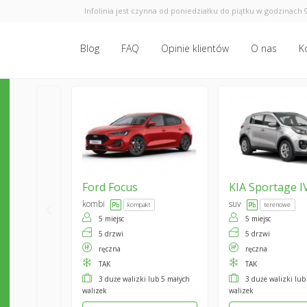
Infolinia jest czynna od poniedziałku do piątku w godzinach 9
Blog
FAQ
Opinie klientów
O nas
K
Ford
Focus
KIA
Sportage I
kombi
suv
kompakt
terenowe
5 miejsc
5 miejsc
5 drzwi
5 drzwi
ręczna
ręczna
TAK
TAK
3 duże walizki lub 5 małych
3 duże walizki lub
walizek
walizek