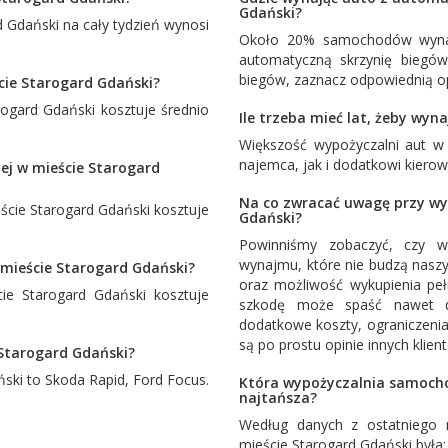
Gdański?
Gdański na cały tydzień wynosi
Około 20% samochodów wynaj
automatyczną skrzynię biegó
biegów, zaznacz odpowiednią op
ście Starogard Gdański?
ogard Gdański kosztuje średnio
Ile trzeba mieć lat, żeby wy
Większość wypożyczalni aut w
najemca, jak i dodatkowi kiero
ej w mieście Starogard
Na co zwracać uwagę przy w
cie Starogard Gdański kosztuje
Gdański?
Powinniśmy zobaczyć, czy w
wynajmu, które nie budzą naszy
 mieście Starogard Gdański?
oraz możliwość wykupienia pe
e Starogard Gdański kosztuje
szkodę może spaść nawet d
dodatkowe koszty, ograniczenia
są po prostu opinie innych klien
 Starogard Gdański?
ński to
Skoda Rapid
,
Ford Focus
.
Która wypożyczalnia samocho
najtańsza?
Według danych z ostatniego 
mieście Starogard Gdański była