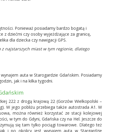
ętności. Ponieważ posiadamy bardzo bogatą i
z dziećmi czy osoby wyjeżdżające za granicę,
ka dla dziecka czy nawigacji GPS.
z najstarszych miast w tym regionie, dlatego
ę na wynajem auta w Starogardzie Gdańskim. Posiadamy
in, jak i na kilka tygodni.
 Gdańskim
kiej 222 z drogą krajową 22 (
Gorzów Wielkopolski
–
g). W jego pobliżu przebiega także autostrada A1. W
sowa, można również korzystać ze stacji kolejowej
ości, w tym do Gdyni, Gdańska czy na Hel. Jeszcze do
trzymują się tam tylko pociągi towarowe. Dlatego też
ak i po okolicy jest wynajem auta w Stargardzie