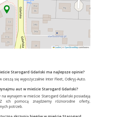
Leaflet
|
©
OpenStreetMap
contributors
eście Starogard Gdański ma najlepsze opinie?
 cieszą się wypożyczalnie
Inter Fleet
,
Odkryj-Auto
.
 wynajmu aut w mieście Starogard Gdański?
 na wynajem w mieście Starogard Gdański posiadają
. Z ich pomocą znajdziemy różnorodne oferty,
nych potrzeb.
tyczną skrzynią biegów w mieście Starogard