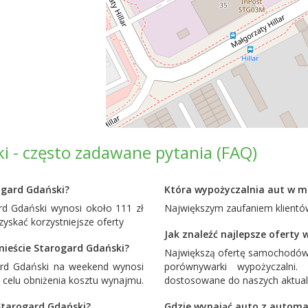
 - często zadawane pytania (FAQ)
ogard Gdański?
Która wypożyczalnia aut w mi
d Gdański wynosi około 111 zł
Największym zaufaniem klientów
yskać korzystniejsze oferty
Jak znaleźć najlepsze oferty
ieście Starogard Gdański?
Największą ofertę samochodów
rd Gdański na weekend wynosi
porównywarki wypożyczalni
 celu obniżenia kosztu wynajmu.
dostosowane do naszych aktual
Starogard Gdański?
Gdzie wynająć auto z automa