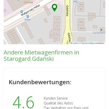
Leaflet
|
©
OpenStreetMap
contributors
Andere Mietwagenfirmen in
Starogard Gdański
Kundenbewertungen:
4.6
Kunden Service
Qualität des Autos
Das Verhältnis von Preis und