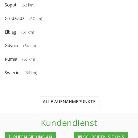
Sopot
(52 km)
Grudziądz
(57 km)
Elbląg
(61 km)
Gdynia
(64 km)
Rumia
(65 km)
Świecie
(66 km)
ALLE AUFNAHMEPUNKTE
Kundendienst
RUFEN SIE UNS AN
SCHREIBEN SIE UNS