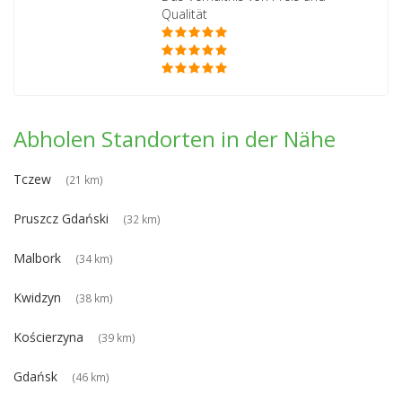
Qualität
Abholen Standorten in der Nähe
Tczew
(21 km)
Pruszcz Gdański
(32 km)
Malbork
(34 km)
Kwidzyn
(38 km)
Kościerzyna
(39 km)
Gdańsk
(46 km)