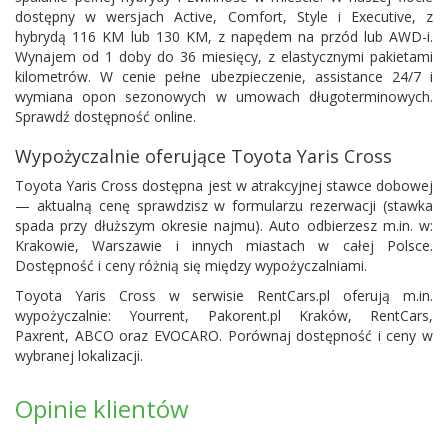
dostępny w wersjach Active, Comfort, Style i Executive, z
hybrydą 116 KM lub 130 KM, z napędem na przód lub AWD-i.
Wynajem od 1 doby do 36 miesięcy, z elastycznymi pakietami
kilometrów. W cenie pełne ubezpieczenie, assistance 24/7 i
wymiana opon sezonowych w umowach długoterminowych.
Sprawdź dostępność online.
Wypożyczalnie oferujące Toyota Yaris Cross
Toyota Yaris Cross dostępna jest w atrakcyjnej stawce dobowej
— aktualną cenę sprawdzisz w formularzu rezerwacji (stawka
spada przy dłuższym okresie najmu). Auto odbierzesz m.in. w:
Krakowie, Warszawie i innych miastach w całej Polsce.
Dostępność i ceny różnią się między wypożyczalniami.
Toyota Yaris Cross w serwisie RentCars.pl oferują m.in.
wypożyczalnie:
Yourrent
,
Pakorent.pl Kraków
,
RentCars
,
Paxrent
,
ABCO
oraz
EVOCARO
. Porównaj dostępność i ceny w
wybranej lokalizacji.
Opinie klientów