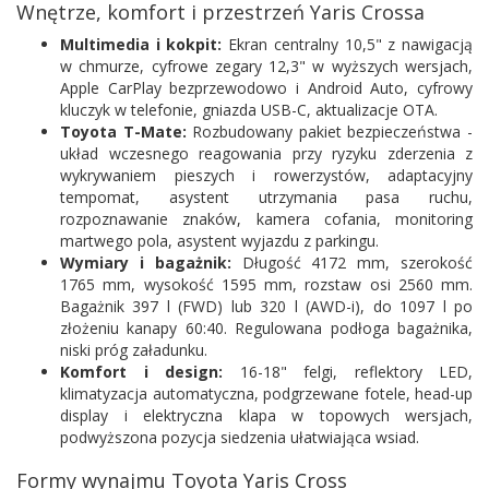
Wnętrze, komfort i przestrzeń Yaris Crossa
Multimedia i kokpit:
Ekran centralny 10,5" z nawigacją
w chmurze, cyfrowe zegary 12,3" w wyższych wersjach,
Apple CarPlay bezprzewodowo i Android Auto, cyfrowy
kluczyk w telefonie, gniazda USB-C, aktualizacje OTA.
Toyota T-Mate:
Rozbudowany pakiet bezpieczeństwa -
układ wczesnego reagowania przy ryzyku zderzenia z
wykrywaniem pieszych i rowerzystów, adaptacyjny
tempomat, asystent utrzymania pasa ruchu,
rozpoznawanie znaków, kamera cofania, monitoring
martwego pola, asystent wyjazdu z parkingu.
Wymiary i bagażnik:
Długość 4172 mm, szerokość
1765 mm, wysokość 1595 mm, rozstaw osi 2560 mm.
Bagażnik 397 l (FWD) lub 320 l (AWD-i), do 1097 l po
złożeniu kanapy 60:40. Regulowana podłoga bagażnika,
niski próg załadunku.
Komfort i design:
16-18" felgi, reflektory LED,
klimatyzacja automatyczna, podgrzewane fotele, head-up
display i elektryczna klapa w topowych wersjach,
podwyższona pozycja siedzenia ułatwiająca wsiad.
Formy wynajmu Toyota Yaris Cross