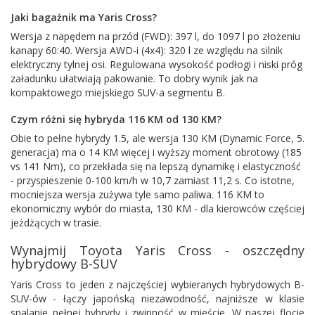
Jaki bagażnik ma Yaris Cross?
Wersja z napędem na przód (FWD): 397 l, do 1097 l po złożeniu
kanapy 60:40. Wersja AWD-i (4x4): 320 l ze względu na silnik
elektryczny tylnej osi. Regulowana wysokość podłogi i niski próg
załadunku ułatwiają pakowanie. To dobry wynik jak na
kompaktowego miejskiego SUV-a segmentu B.
Czym różni się hybryda 116 KM od 130 KM?
Obie to pełne hybrydy 1.5, ale wersja 130 KM (Dynamic Force, 5.
generacja) ma o 14 KM więcej i wyższy moment obrotowy (185
vs 141 Nm), co przekłada się na lepszą dynamikę i elastyczność
- przyspieszenie 0-100 km/h w 10,7 zamiast 11,2 s. Co istotne,
mocniejsza wersja zużywa tyle samo paliwa. 116 KM to
ekonomiczny wybór do miasta, 130 KM - dla kierowców częściej
jeżdżących w trasie.
Wynajmij Toyota Yaris Cross - oszczędny
hybrydowy B-SUV
Yaris Cross to jeden z najczęściej wybieranych hybrydowych B-
SUV-ów - łączy japońską niezawodność, najniższe w klasie
spalanie pełnej hybrydy i zwinność w mieście. W naszej flocie