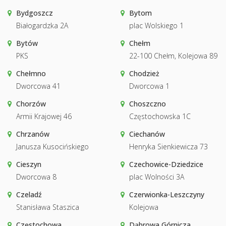
Bydgoszcz
Bytom
Białogardzka 2A
plac Wolskiego 1
Bytów
Chełm
PKS
22-100 Chełm, Kolejowa 89
Chełmno
Chodzież
Dworcowa 41
Dworcowa 1
Chorzów
Choszczno
Armii Krajowej 46
Częstochowska 1C
Chrzanów
Ciechanów
Janusza Kusocińskiego
Henryka Sienkiewicza 73
Cieszyn
Czechowice-Dziedzice
Dworcowa 8
plac Wolności 3A
Czeladź
Czerwionka-Leszczyny
Stanisława Staszica
Kolejowa
Częstochowa
Dąbrowa Górnicza