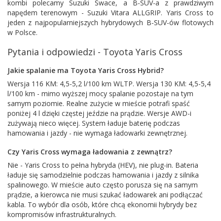
kombi polecamy
Suzuki Swace
, a B-SUV-a z prawdziwym
napędem terenowym -
Suzuki Vitara
ALLGRIP. Yaris Cross to
jeden z najpopularniejszych hybrydowych B-SUV-ów flotowych
w Polsce.
Pytania i odpowiedzi - Toyota Yaris Cross
Jakie spalanie ma Toyota Yaris Cross Hybrid?
Wersja 116 KM: 4,5-5,2 l/100 km WLTP. Wersja 130 KM: 4,5-5,4
l/100 km - mimo wyższej mocy spalanie pozostaje na tym
samym poziomie. Realne zużycie w mieście potrafi spaść
poniżej 4 l dzięki częstej jeździe na prądzie. Wersje AWD-i
zużywają nieco więcej. System ładuje baterię podczas
hamowania i jazdy - nie wymaga ładowarki zewnętrznej.
Czy Yaris Cross wymaga ładowania z zewnątrz?
Nie - Yaris Cross to pełna hybryda (HEV), nie plug-in. Bateria
ładuje się samodzielnie podczas hamowania i jazdy z silnika
spalinowego. W mieście auto często porusza się na samym
prądzie, a kierowca nie musi szukać ładowarek ani podłączać
kabla. To wybór dla osób, które chcą ekonomii hybrydy bez
kompromisów infrastrukturalnych.