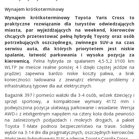
Wynajem krótkoterminowy
Wynajem krótkoterminowy Toyota Yaris Cross to
praktyczne rozwiązanie dla turystów odwiedzających
miasta, par wyjeżdżających na weekend, kierowców
chcących przetestować pełną hybrydę Toyoty oraz osób
potrzebujących oszczędnego, zwinnego SUV-a na czas
serwisu auta, dla których priorytetem jest niskie
spalanie, łatwość parkowania i wysoka pozycja za
kierownicą.
Pełna hybryda ze spalaniem 4,5-5,2 l/100 km
WLTP (w mieście realnie poniżej 4 l dzięki częstej jeździe na
prądzie) zapewnia bardzo niskie koszty paliwa, a brak
konieczności ładowania z zewnątrz eliminuje problemy z
infrastrukturą typowe dla aut elektrycznych.
Bagażnik 397 l pomieści walizki dla 3-4 osób, wózek dziecięcy i
sprzęt sportowy, a kompaktowe wymiary 4172 mm i
podwyższona pozycja ułatwiają parkowanie i wsiadanie. Wersja
AWD-i z inteligentnym napędem na cztery koła doda pewności
na zaśnieżonych podjazdach i mokrych drogach, a pakiet
Toyota T-Mate podnosi bezpieczeństwo na trasie. Solidny
wybór na 3-14 dni dla pragmatycznych, oszczędnych kierowców.
Większego hybrydowego SUV-a oferuje
Toyota Corolla Cross
.