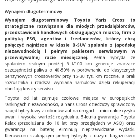
Wynajem długoterminowy
Wynajem długoterminowy Toyota Yaris Cross to
strategiczne rozwiązanie dla młodych przedsiębiorców,
przedstawicieli handlowych obsługujących miasto, firm z
polityką ESG, agentów i freelancerów, którzy chcą
połączyć najniższe w klasie B-SUV spalanie z japońską
niezawodnością i pełnym pakietem serwisowym w
przewidywalnej racie miesięcznej.
Pełna hybryda ze
spalaniem realnym poniżej 5 l/100 km generuje znaczące
oszczędności paliwa o 40-50% w porównaniu do klasycznych
benzynowych crossoverów przy 15-30 tys. km rocznie, a brak
rozrusznika i rzadsza wymiana hamulców dzięki rekuperacji
obniżają koszty serwisu.
Toyota od lat zajmuje czołowe miejsca w europejskich
rankingach niezawodności, a Yaris Cross dziedziczy sprawdzony
napęd hybrydowy z milionów aut na drogach - minimalne ryzyko
awarii i wysoka wartość rezydualna. 5-letnia gwarancja Toyota
Relax (przedłużana do 10 lat przy przeglądach w ASO) oraz
gwarancja na baterię eliminują nieprzewidziane wydatki.
Kierowcom szukającym pełnej hybrydy z dużym bagażnikiem