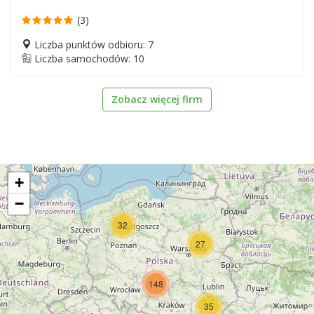
(3)
Liczba punktów odbioru: 7
Liczba samochodów: 10
Zobacz więcej firm
+
−
32
27
148
35