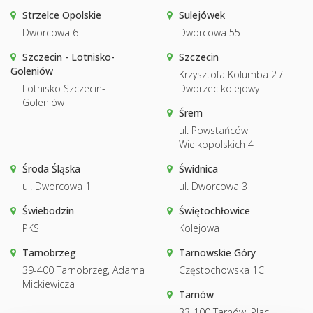
Strzelce Opolskie
Sulejówek
Dworcowa 6
Dworcowa 55
Szczecin - Lotnisko-
Szczecin
Goleniów
Krzysztofa Kolumba 2 /
Lotnisko Szczecin-
Dworzec kolejowy
Goleniów
Śrem
ul. Powstańców
Wielkopolskich 4
Środa Śląska
Świdnica
ul. Dworcowa 1
ul. Dworcowa 3
Świebodzin
Świętochłowice
PKS
Kolejowa
Tarnobrzeg
Tarnowskie Góry
39-400 Tarnobrzeg, Adama
Częstochowska 1C
Mickiewicza
Tarnów
33-100 Tarnów, Plac