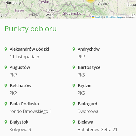
Leaflet
|
©
OpenStreetMap
contributors
Punkty odbioru
Aleksandrów Łódzki
Andrychów
11 Listopada 5
PKP
Augustów
Bartoszyce
PKP
PKS
Bełchatów
Będzin
PKP
PKS
Biała Podlaska
Białogard
rondo Dmowskiego 1
Dworcowa
Białystok
Bielawa
Kolejowa 9
Bohaterów Getta 21