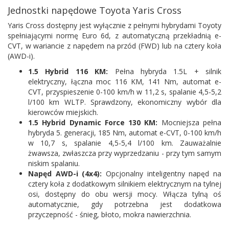
Jednostki napędowe Toyota Yaris Cross
Yaris Cross dostępny jest wyłącznie z pełnymi hybrydami Toyoty
spełniającymi normę Euro 6d, z automatyczną przekładnią e-
CVT, w wariancie z napędem na przód (FWD) lub na cztery koła
(AWD-i).
1.5 Hybrid 116 KM:
Pełna hybryda 1.5L + silnik
elektryczny, łączna moc 116 KM, 141 Nm, automat e-
CVT, przyspieszenie 0-100 km/h w 11,2 s, spalanie 4,5-5,2
l/100 km WLTP. Sprawdzony, ekonomiczny wybór dla
kierowców miejskich.
1.5 Hybrid Dynamic Force 130 KM:
Mocniejsza pełna
hybryda 5. generacji, 185 Nm, automat e-CVT, 0-100 km/h
w 10,7 s, spalanie 4,5-5,4 l/100 km. Zauważalnie
żwawsza, zwłaszcza przy wyprzedzaniu - przy tym samym
niskim spalaniu.
Napęd AWD-i (4x4):
Opcjonalny inteligentny napęd na
cztery koła z dodatkowym silnikiem elektrycznym na tylnej
osi, dostępny do obu wersji mocy. Włącza tylną oś
automatycznie, gdy potrzebna jest dodatkowa
przyczepność - śnieg, błoto, mokra nawierzchnia.