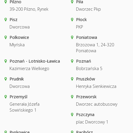
Pilzno
Piła
39-200 Pilzno, Rynek
Dworzec Pkp
Pisz
Płock
Dworcowa
PKP
Polkowice
Poniatowa
Młyńska
Brzozowa 1, 24-320
Poniatowa
Poznań - Lotnisko-Ławica
Poznań
Kazimierza Wielkiego
Bobrzańska 5
Prudnik
Pruszków
Dworcowa
Henryka Sienkiewicza
Przemyśl
Przeworsk
Generała Józefa
Dworzec autobusowy
Sowińskiego 1
Pszczyna
plac Dworcowy 1
Pyskowice
Racibórz