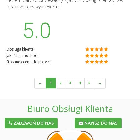
Jestem bardzo zadowolony z jakości obsługi klienta przez
pracowników wypożyczalni.
5.0
Obsługa klienta
Jakość samochodu
Stosunek cena do jakości
←
1
2
3
4
5
→
Biuro Obsługi Klienta
ZADZWOŃ DO NAS
NAPISZ DO NAS