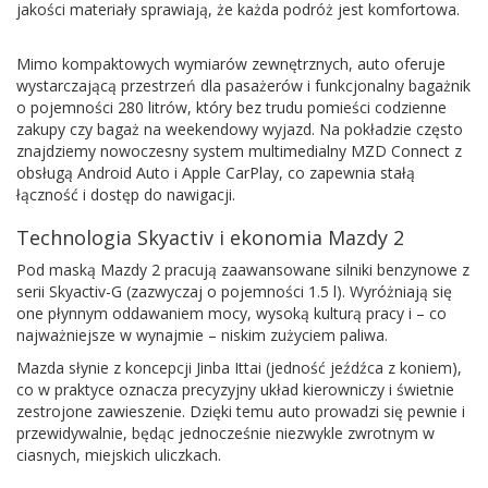
jakości materiały sprawiają, że każda podróż jest komfortowa.
Mimo kompaktowych wymiarów zewnętrznych, auto oferuje
wystarczającą przestrzeń dla pasażerów i funkcjonalny bagażnik
o pojemności 280 litrów, który bez trudu pomieści codzienne
zakupy czy bagaż na weekendowy wyjazd. Na pokładzie często
znajdziemy nowoczesny system multimedialny MZD Connect z
obsługą Android Auto i Apple CarPlay, co zapewnia stałą
łączność i dostęp do nawigacji.
Technologia Skyactiv i ekonomia Mazdy 2
Pod maską Mazdy 2 pracują zaawansowane silniki benzynowe z
serii Skyactiv-G (zazwyczaj o pojemności 1.5 l). Wyróżniają się
one płynnym oddawaniem mocy, wysoką kulturą pracy i – co
najważniejsze w wynajmie – niskim zużyciem paliwa.
Mazda słynie z koncepcji Jinba Ittai (jedność jeźdźca z koniem),
co w praktyce oznacza precyzyjny układ kierowniczy i świetnie
zestrojone zawieszenie. Dzięki temu auto prowadzi się pewnie i
przewidywalnie, będąc jednocześnie niezwykle zwrotnym w
ciasnych, miejskich uliczkach.