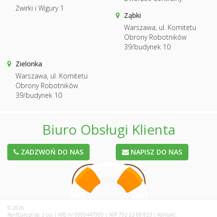
Żwirki i Wigury 1
Ząbki
Warszawa, ul. Komitetu
Obrony Robotników
39/budynek 10
Zielonka
Warszawa, ul. Komitetu
Obrony Robotników
39/budynek 10
Biuro Obsługi Klienta
ZADZWOŃ DO NAS
NAPISZ DO NAS
© 2026
RentCars.pl sp. z o.o. | KRS nr 0000447909 | NIP 792-22-88-823 | Kontakt: