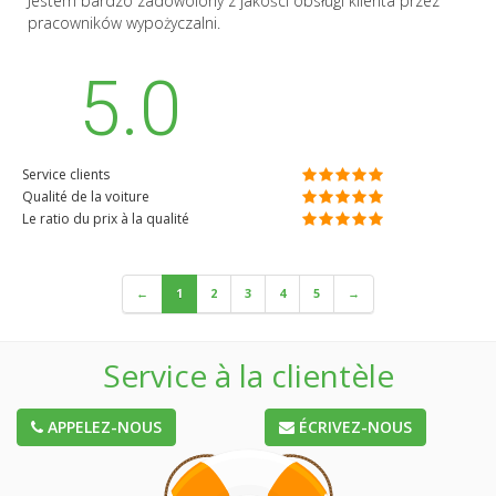
Jestem bardzo zadowolony z jakości obsługi klienta przez
pracowników wypożyczalni.
5.0
Service clients
Qualité de la voiture
Le ratio du prix à la qualité
←
1
2
3
4
5
→
Service à la clientèle
APPELEZ-NOUS
ÉCRIVEZ-NOUS