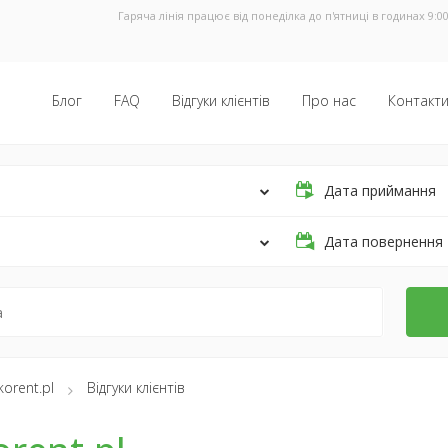
Гаряча лінія працює від понеділка до п'ятниці в годинах 9:00
Блог
FAQ
Відгуки клієнтів
Про нас
Контакт
Дата приймання
Дата повернення
korent.pl
Відгуки клієнтів