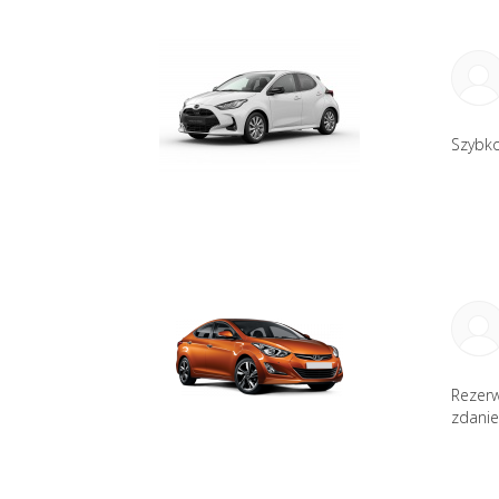
Szybko
Rezerw
zdanie