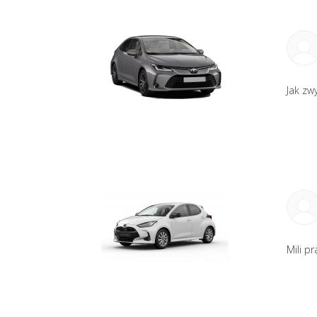
Jak zw
Mili p