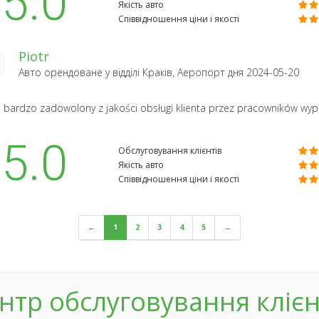
5.0
Якість авто
Співвідношення ціни і якості
Piotr
Авто орендоване у відділі
Краків, Аеропорт
дня 2024-05-20
 bardzo zadowolony z jakości obsługi klienta przez pracowników wypo
5.0
Обслуговування клієнтів
Якість авто
Співвідношення ціни і якості
←
1
2
3
4
5
→
нтр обслуговування клієн