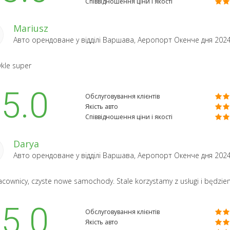
Співвідношення ціни і якості
Mariusz
Авто орендоване у відділі
Варшава, Аеропорт Окенче
дня 202
ykle super
5.0
Обслуговування клієнтів
Якість авто
Співвідношення ціни і якості
Darya
Авто орендоване у відділі
Варшава, Аеропорт Окенче
дня 202
racownicy, czyste nowe samochody. Stale korzystamy z usługi i będziemy
5.0
Обслуговування клієнтів
Якість авто