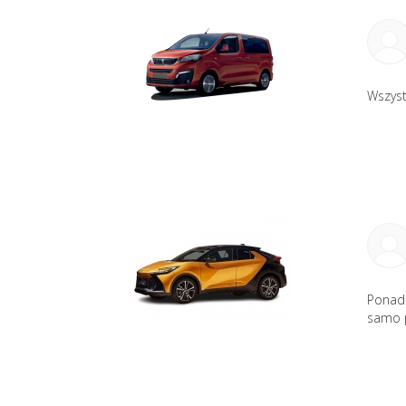
Wszyst
Ponad 
samo p