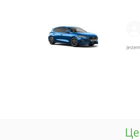
Jestem
Це