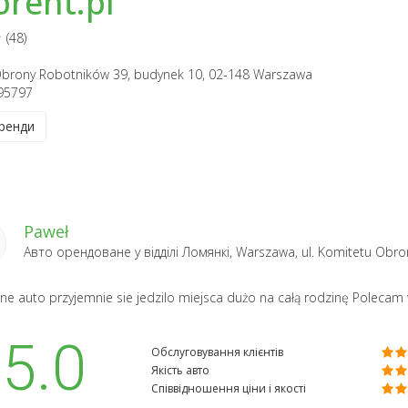
rent.pl
(48)
brony Robotników 39, budynek 10, 02-148 Warszawa
95797
ренди
Paweł
Авто орендоване у відділі
Ломянкі, Warszawa, ul. Komitetu Obr
e auto przyjemnie sie jedzilo miejsca dużo na całą rodzinę Polecam 
5.0
Обслуговування клієнтів
Якість авто
Співвідношення ціни і якості