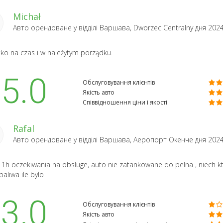
Michał
Авто орендоване у відділі
Варшава, Dworzec Centralny
дня 202
ko na czas i w należytym porządku.
5.0
Обслуговування клієнтів
Якість авто
Співвідношення ціни і якості
Rafal
Авто орендоване у відділі
Варшава, Аеропорт Окенче
дня 202
1h oczekiwania na obsluge, auto nie zatankowane do pelna , niech k
aliwa ile bylo
3.0
Обслуговування клієнтів
Якість авто