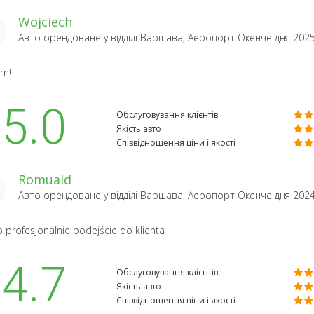
Wojciech
Авто орендоване у відділі
Варшава, Аеропорт Окенче
дня 202
am!
5.0
Обслуговування клієнтів
Якість авто
Співвідношення ціни і якості
Romuald
Авто орендоване у відділі
Варшава, Аеропорт Окенче
дня 202
 profesjonalnie podejście do klienta
4.7
Обслуговування клієнтів
Якість авто
Співвідношення ціни і якості