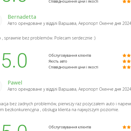
Співвідношення ціни і якості
Bernadetta
Авто орендоване у відділі
Варшава, Аеропорт Окенче
дня 202
 , sprawnie bez problemów. Polecam serdecznie :)
5.0
Обслуговування клієнтів
Якість авто
Співвідношення ціни і якості
Pawel
Авто орендоване у відділі
Варшава, Аеропорт Окенче
дня 202
acja bez żadnych problemów, pierwszy raz pożyczałem auto i napewn
m bezkonkurencyjna , obsługa klienta na najwyższym poziomie.
Обслуговування клієнтів