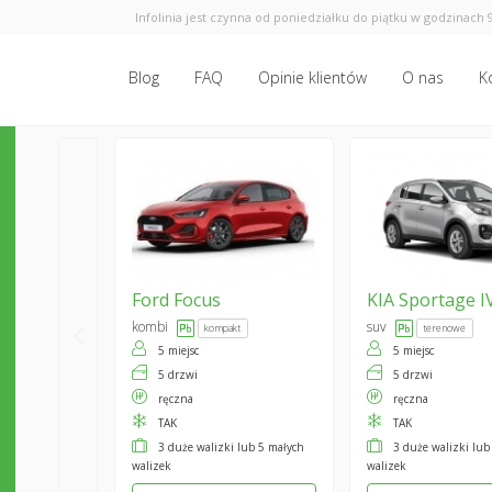
Infolinia jest czynna od poniedziałku do piątku w godzinach 9
Blog
FAQ
Opinie klientów
O nas
K
Ford
Focus
KIA
Sportage I
kombi
suv
kompakt
terenowe
5 miejsc
5 miejsc
5 drzwi
5 drzwi
ręczna
ręczna
TAK
TAK
3 duże walizki lub 5 małych
3 duże walizki lub
walizek
walizek