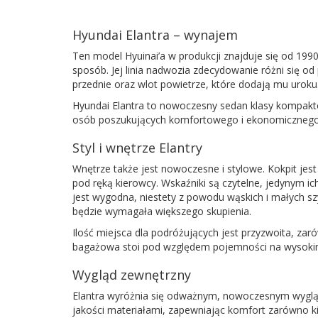
Hyundai Elantra – wynajem
Ten model Hyuinai’a w produkcji znajduje się od 1
sposób. Jej linia nadwozia zdecydowanie różni się o
przednie oraz wlot powietrze, które dodają mu uroku
Hyundai Elantra to nowoczesny sedan klasy kompakt
osób poszukujących komfortowego i ekonomicznego 
Styl i wnętrze Elantry
Wnętrze także jest nowoczesne i stylowe. Kokpit jes
pod ręką kierowcy. Wskaźniki są czytelne, jedynym i
jest wygodna, niestety z powodu wąskich i małych sz
będzie wymagała większego skupienia.
Ilość miejsca dla podróżujących jest przyzwoita, zar
bagażowa stoi pod względem pojemności na wysokim 
Wygląd zewnętrzny
Elantra wyróżnia się odważnym, nowoczesnym wygląd
jakości materiałami, zapewniając komfort zarówno