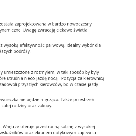
u została zaprojektowana w bardzo nowoczesny
e dynamiczne. Uwagę zwracają ciekawe światła
z wysoką efektywność paliwową. Idealny wybór dla
ższych podróży.
ały umieszczone z rozmyłem, w taki sposób by były
re utrudnia nieco jazdę nocą. Pozycja za kierownicą
zadowoli przyszłych kierowców, bo w czasie jazdy
a wycieczka nie będzie męcząca. Także przestrzeń
ałej rodziny oraz zakupy.
Wnętrze oferuje przestronną kabinę z wysokiej
em wskaźników oraz ekranem dotykowym zapewnia