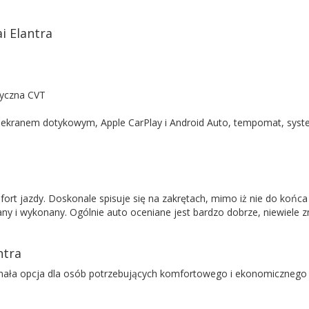
i Elantra
yczna CVT
z ekranem dotykowym, Apple CarPlay i Android Auto, tempomat, syst
omfort jazdy. Doskonale spisuje się na zakrętach, mimo iż nie do koń
any i wykonany. Ogólnie auto oceniane jest bardzo dobrze, niewiele z
ntra
ła opcja dla osób potrzebujących komfortowego i ekonomicznego poj