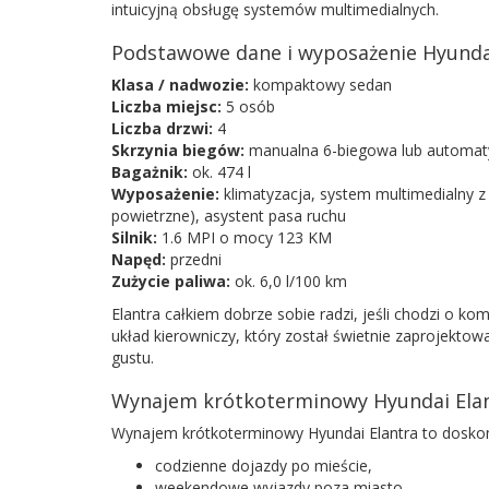
intuicyjną obsługę systemów multimedialnych.
Podstawowe dane i wyposażenie Hyunda
Klasa / nadwozie:
kompaktowy sedan
Liczba miejsc:
5 osób
Liczba drzwi:
4
Skrzynia biegów:
manualna 6-biegowa lub automat
Bagażnik:
ok. 474 l
Wyposażenie:
klimatyzacja, system multimedialny 
powietrzne), asystent pasa ruchu
Silnik:
1.6 MPI o mocy 123 KM
Napęd:
przedni
Zużycie paliwa:
ok. 6,0 l/100 km
Elantra całkiem dobrze sobie radzi, jeśli chodzi o k
układ kierowniczy, który został świetnie zaprojektow
gustu.
Wynajem krótkoterminowy Hyundai Ela
Wynajem krótkoterminowy Hyundai Elantra to doskona
codzienne dojazdy po mieście,
weekendowe wyjazdy poza miasto,