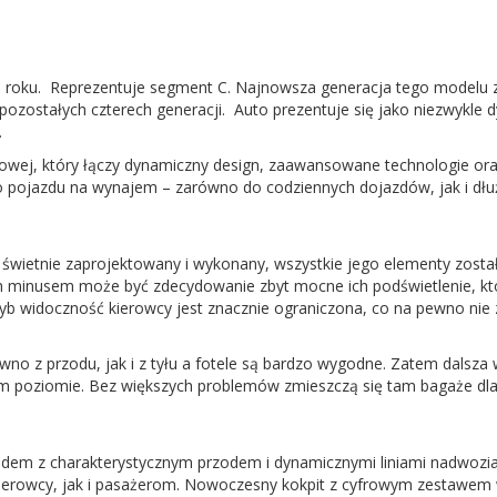
990 roku. Reprezentuje segment C. Najnowsza generacja tego model
d pozostałych czterech generacji. Auto prezentuje się jako niezwykl
.
owej, który łączy dynamiczny design, zaawansowane technologie ora
pojazdu na wynajem – zarówno do codziennych dojazdów, jak i dłu
t świetnie zaprojektowany i wykonany, wszystkie jego elementy zost
ch minusem może być zdecydowanie zbyt mocne ich podświetlenie, któ
yb widoczność kierowcy jest znacznie ograniczona, co na pewno nie 
ówno z przodu, jak i z tyłu a fotele są bardzo wygodne. Zatem dalsz
poziomie. Bez większych problemów zmieszczą się tam bagaże dla c
em z charakterystycznym przodem i dynamicznymi liniami nadwozia. 
 kierowcy, jak i pasażerom. Nowoczesny kokpit z cyfrowym zestaw