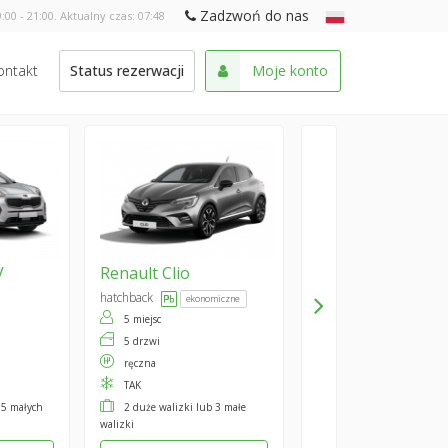
Zadzwoń do nas
:00 - 21:00. Aktualny czas:
07:48
ontakt
Status rezerwacji
Moje konto
V
Renault
Clio
hatchback
ekonomiczne
5 miejsc
5 drzwi
ręczna
TAK
 5 małych
2 duże walizki lub 3 małe
walizki