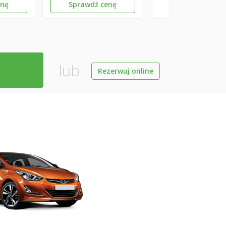
enę
Sprawdź cenę
lub
Rezerwuj online