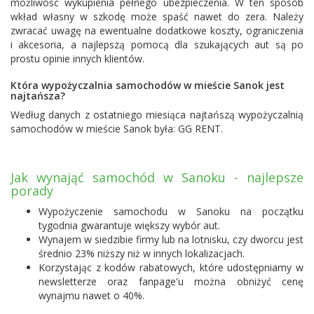
możliwość wykupienia pełnego ubezpieczenia. W ten sposób
wkład własny w szkodę może spaść nawet do zera. Należy
zwracać uwagę na ewentualne dodatkowe koszty, ograniczenia
i akcesoria, a najlepszą pomocą dla szukających aut są po
prostu opinie innych klientów.
Która wypożyczalnia samochodów w mieście Sanok jest
najtańsza?
Według danych z ostatniego miesiąca najtańszą wypożyczalnią
samochodów w mieście Sanok była:
GG RENT
.
Jak wynająć samochód w Sanoku - najlepsze
porady
Wypożyczenie samochodu w Sanoku na początku
tygodnia gwarantuje większy wybór aut.
Wynajem w siedzibie firmy lub na lotnisku, czy dworcu jest
średnio 23% niższy niż w innych lokalizacjach.
Korzystając z kodów rabatowych, które udostępniamy w
newsletterze oraz fanpage'u można obniżyć cenę
wynajmu nawet o 40%.