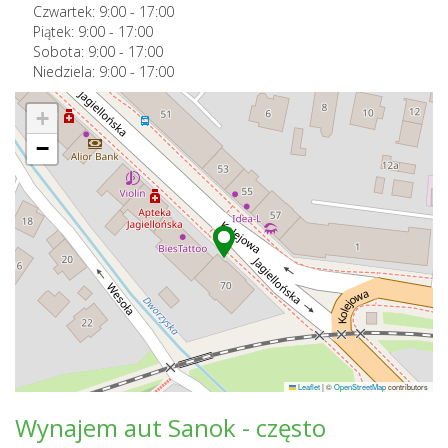
Czwartek:
9:00
-
17:00
Piątek:
9:00
-
17:00
Sobota:
9:00
-
17:00
Niedziela:
9:00
-
17:00
+
−
Leaflet
|
©
OpenStreetMap
contributors
Wynajem aut Sanok - często