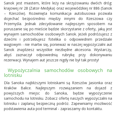
Sanok jest miastem, które leży na skrzyżowaniu dwóch dróg:
krajowej nr 28 (Zator-Medyka) oraz wojewódzkiej nr 886 (Sanok
– Rzeszów). Rozwinięta komunikacja autobusowa pozwala
dojechać bezpośrednio między innymi do Rzeszowa czy
Przemyśla. Jednak zdecydowanie najlepszym sposobem na
poruszanie się po mieście będzie skorzystanie z oferty, jaką jest
wynajem samochodów osobowych Sanok. Jeżeli podróżujesz z
dziećmi i potrzebujesz fotelika o odpowiednim przedziale
wagowym - nie martw się, ponieważ w naszej wypożyczalni aut
Sanok znajdziesz wszystkie niezbędne akcesoria. Wystarczy,
abyś zaznaczył odpowiednią rubrykę przy dokonywaniu
rezerwacji. Wynajem aut jeszcze nigdy nie był tak prosty!
Wypożyczalnia samochodów osobowych na
lotnisku
Dla Sanoka najbliższymi lotniskami są
Rzeszów Jasionka
oraz
Kraków Balice
. Najlepszym rozwiązaniem na dojazd z
powyższych miejsc do Sanoka, będzie wypożyczenie
samochodu na lotnisku. Zobacz ofertę naszych wypożyczalni na
lotnisku i zaplanuj bezpieczną podróż. Zapewniamy możliwość
podstawienia auta pod terminal - zapraszamy do kontaktu.