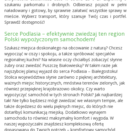
szukaniu parkomatu i drobnych. Odbierasz pojazd w pełni
naładowany i gotowy, by sprawnie załatwić wszystkie sprawy w
mieście. Wybierz transport, który szanuje Twój czas i portfel.
Sprawdź dostępność!
Serce Podlasia – efektywnie zwiedzaj ten region
Polski wypożyczonym samochodem!
Szukasz miejsca doskonałego na obcowanie z naturą? Chcesz
wypocząć w ciszy i spokoju, a także spróbować specjałów
regionalnej kuchni? Na własne oczy chciałbyś zobaczyć słynne
żubry oraz zwiedzić Puszczę Białowieską? W takim razie jak
najszybciej planuj wyjazd do serca Podlasia – Białegostoku!
Stolica województwa słynie zarówno z pięknej architektury,
ważnych miejsc historycznych, mnóstwa terenów zielonych, jak
również przepięknej krajobrazowo okolicy. Czy warto
wypożyczyć samochód w tych stronach Polski? Jak najbardziej
tak! Nie tylko będziesz mógł zwiedzać we własnym tempie, ale
także dojedziesz do wielu pięknych miejsc, do których nie
dotarłbyś komunikacją miejską. Dodatkowo wynajem
samochodu to również maksymalny komfort i wygoda. W
naszej wypożyczalni znajdziesz kompleksową ofertę
dopasowaną do Twoich potrzeb – komfortowy samochód