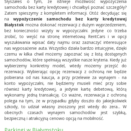
Słyszałeś o tym, że istnieje możliwość wypożyczenia
samochodu bez karty kredytowej i chciałbyś poznać szczegóły?
Zatem spieszymy z kompletem informacji. Otóż decydując się
na
wypożyczenie samochodu bez karty kredytowej
Białystok
można dokonać rezerwacji z dużym wyprzedzeniem,
bez konieczności wizyty w wypożyczalni. Jedyne co trzeba
zrobić, to wejść na stronę internetową RentCars i w opcji
wyszukiwania wpisać daty najmu oraz zaznaczyć interesujące
nas wyposażenie auta. Wszystko działa bardzo intuicyjnie, dzięki
czemu w kilka chwil możemy zapoznać się z listą dostępnych
samochodów, które spełniają wszystkie nasze kryteria. Kiedy już
wybierzemy konkretny model, wtedy możemy przejść do
rezerwacji. Wybierając opcję rezerwacji z ochroną nie będzie
pobierana od nas kaucja, a przy przelewie za wynajem - na
konto wypożyczalni, nie będziemy musieli mieć przy sobie
również karty kredytowej, a jedynie kartę debetową, którą
wykonamy jedną transakcję. Co ważne, rezerwacja z ochroną
polega na tym, że w przypadku gdyby doszło do jakiejkolwiek
szkody, to udział własny znoszony jest wtedy do zera... W
obecnych czasach wynajem samochodów jest szybką,
bezpieczną i atrakcyjną cenowo opcją na mobilność.
Parkingi w Białymstoku