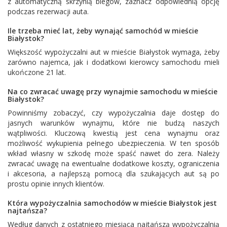
z automatyczną skrzynią biegów, zaznacz odpowiednią opcję
podczas rezerwacji auta.
Ile trzeba mieć lat, żeby wynająć samochód w mieście
Białystok?
Większość wypożyczalni aut w mieście Białystok wymaga, żeby
zarówno najemca, jak i dodatkowi kierowcy samochodu mieli
ukończone 21 lat.
Na co zwracać uwagę przy wynajmie samochodu w mieście
Białystok?
Powinniśmy zobaczyć, czy wypożyczalnia daje dostęp do
jasnych warunków wynajmu, które nie budzą naszych
wątpliwości. Kluczową kwestią jest cena wynajmu oraz
możliwość wykupienia pełnego ubezpieczenia. W ten sposób
wkład własny w szkodę może spaść nawet do zera. Należy
zwracać uwagę na ewentualne dodatkowe koszty, ograniczenia
i akcesoria, a najlepszą pomocą dla szukających aut są po
prostu opinie innych klientów.
Która wypożyczalnia samochodów w mieście Białystok jest
najtańsza?
Według danych z ostatniego miesiąca najtańszą wypożyczalnią