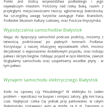
Polski. Jest stolicą województwa podlaskiego i jego
największym miastem. Położony nad rzeką Białą, razem z
przyległymi miejscowościami tworzy aglomerację białostocką.
Na szczególną uwagę turystów zasługuje Pałac Branickich,
Podlaskie Muzeum Kultury Ludowej, oraz Puszcza Knyszyńska.
Wypożyczalnia samochodów Białystok
Mając do dyspozycji samochód podczas podróży, możemy z
łatwością podróżować po pięknych terenach Podlasia.
Korzystając z naszej intuicyjnej wyszukiwarki ofert, możesz
decydować o wyposażeniu dodatkowym pojazdu, oraz rodzaju
paliwa i skrzyni biegów. Oddając pojazd w ręce klientów, zawsze
doglądamy samochodu oraz uzupełniamy wszelkie płyny - w
tym paliwo.
Wynajem samochodu elektrycznego Białystok
Korki na Lipowej czy Piłsudskiego? W elektryku to żaden
problem – wjeżdżasz na buspas i omijasz zatory, gdy inni tracą
czas. Najlepsze czeka Cię jednak przy parkowaniu: w całym
Białymstoku zostawiasz auto w strefie za 0 zł. Zapomnij o