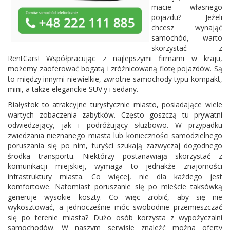
macie własnego
pojazdu? Jeżeli
chcesz wynająć
samochód, warto
skorzystać z
RentCars! Współpracując z najlepszymi firmami w kraju,
możemy zaoferować bogatą i zróżnicowaną flotę pojazdów. Są
to między innymi niewielkie, zwrotne samochody typu kompakt,
mini, a także eleganckie SUV'y i sedany.
Białystok to atrakcyjne turystycznie miasto, posiadające wiele
wartych zobaczenia zabytków. Często goszczą tu prywatni
odwiedzający, jak i podróżujący służbowo. W przypadku
zwiedzania nieznanego miasta lub konieczności samodzielnego
poruszania się po nim, turyści szukają zazwyczaj dogodnego
środka transportu. Niektórzy postanawiają skorzystać z
komunikacji miejskiej, wymaga to jednakże znajomości
infrastruktury miasta. Co więcej, nie dla każdego jest
komfortowe. Natomiast poruszanie się po mieście taksówką
generuje wysokie koszty. Co więc zrobić, aby się nie
wykosztować, a jednocześnie móc swobodnie przemieszczać
się po terenie miasta? Dużo osób korzysta z wypożyczalni
samochodów. W naszym serwisie znaleźć można oferty