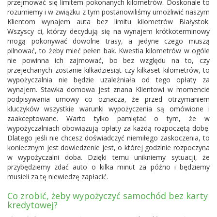
przejmować się limitem pokonanych kilometrów. Doskonale to
rozumiemy i w związku z tym postanowiliśmy umożliwić naszym
Klientom wynajem auta bez limitu kilometrów Białystok.
Wszyscy ci, którzy decydują się na wynajem krótkoterminowy
mogą pokonywać dowolne trasy, a jedyne czego muszą
pilnować, to żeby mieć pełen bak. Kwestia kilometrów w ogóle
nie powinna ich zajmować, bo bez względu na to, czy
przejechanych zostanie kilkadziesiąt czy kilkaset kilometrów, to
wypożyczalnia nie będzie uzależniała od tego opłaty za
wynajem. Stawka domowa jest znana Klientowi w momencie
podpisywania umowy co oznacza, że przed otrzymaniem
kluczyków wszystkie warunki wypożyczenia są omówione i
zaakceptowane. Warto tylko pamiętać o tym, że w
wypożyczalniach obowiązują opłaty za każdą rozpoczętą dobę.
Dlatego jeśli nie chcesz doświadczyć niemiłego zaskoczenia, to
koniecznym jest dowiedzenie jest, o której godzinie rozpoczyna
w wypożyczalni doba. Dzięki temu unikniemy sytuacji, że
przybędziemy zdać auto o kilka minut za późno i będziemy
musieli za tę niewiedzę zapłacić.
Co zrobić, żeby wypożyczyć samochód bez karty
kredytowej?