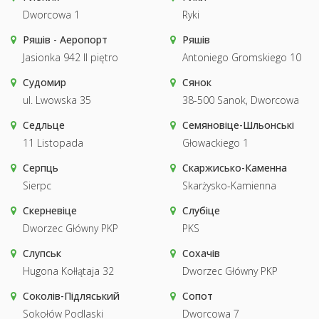
Dworcowa 1
Ryki
Ряшів - Аеропорт
Ряшів
Jasionka 942 II piętro
Antoniego Gromskiego 10
Судомир
Сянок
ul. Lwowska 35
38-500 Sanok, Dworcowa
Седльце
Семяновіце-Шльонські
11 Listopada
Głowackiego 1
Серпць
Скаржисько-Каменна
Sierpc
Skarżysko-Kamienna
Скерневіце
Слубіце
Dworzec Główny PKP
PKS
Слупськ
Сохачів
Hugona Kołłątaja 32
Dworzec Główny PKP
Соколів-Підляський
Сопот
Sokołów Podlaski
Dworcowa 7