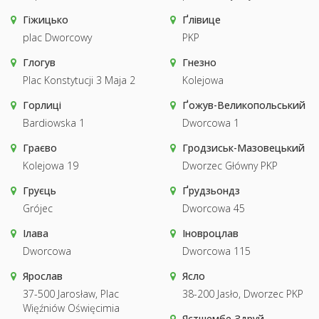
Гіжицько
Ґлівице
plac Dworcowy
PKP
Глогув
Гнезно
Plac Konstytucji 3 Maja 2
Kolejowa
Горлиці
Ґожув-Великопольський
Bardiowska 1
Dworcowa 1
Граєво
Гродзиськ-Мазовецький
Kolejowa 19
Dworzec Główny PKP
Груєць
Ґрудзьондз
Grójec
Dworcowa 45
Ілава
Іновроцлав
Dworcowa
Dworcowa 115
Ярослав
Ясло
37-500 Jarosław, Plac
38-200 Jasło, Dworzec PKP
Więźniów Oświęcimia
Ястшембе-Здруй