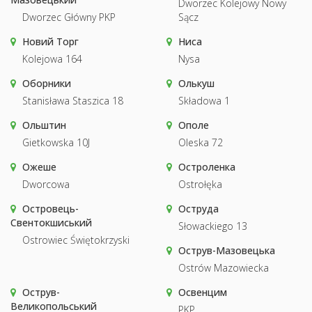
Dworzec Kolejowy Nowy
Dworzec Główny PKP
Sącz
Новий Торг
Ниса
Kolejowa 164
Nysa
Оборники
Олькуш
Stanisława Staszica 18
Składowa 1
Ольштин
Ополе
Gietkowska 10J
Oleska 72
Ожеше
Остроленка
Dworcowa
Ostrołęka
Островець-
Оструда
Свентокшиський
Słowackiego 13
Ostrowiec Świętokrzyski
Острув-Мазовецька
Ostrów Mazowiecka
Острув-
Освенцим
Великопольський
PKP