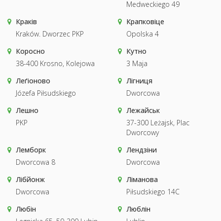
Medweckiego 49
Краків
Крапковіце
Kraków. Dworzec PKP
Opolska 4
Коросно
Кутно
38-400 Krosno, Kolejowa
3 Maja
Леґіоново
Лігниця
Józefa Piłsudskiego
Dworcowa
Лешно
Лежайськ
PKP
37-300 Leżajsk, Plac
Dworcowy
Лемборк
Лендзіни
Dworcowa 8
Dworcowa
Лібйонж
Ліманова
Dworcowa
Piłsudskiego 14C
Любін
Люблін