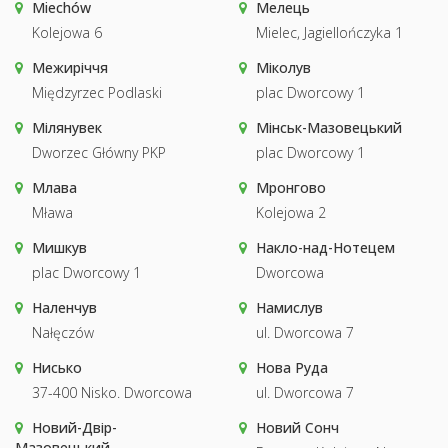
Miechów
Мелець
Kolejowa 6
Mielec, Jagiellończyka 1
Межиріччя
Міколув
Międzyrzec Podlaski
plac Dworcowy 1
Мілянувек
Мінськ-Мазовецький
Dworzec Główny PKP
plac Dworcowy 1
Млава
Мронгово
Mława
Kolejowa 2
Мишкув
Накло-над-Нотецем
plac Dworcowy 1
Dworcowa
Наленчув
Намислув
Nałęczów
ul. Dworcowa 7
Нисько
Нова Руда
37-400 Nisko. Dworcowa
ul. Dworcowa 7
Новий-Двір-
Новий Сонч
Мазовецький