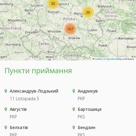
32
36
167
Leaflet
|
©
OpenStreetMap
contributors
Пункти приймання
Александрув-Лодзький
Андрихув
11 Listopada 5
PKP
Августів
Бартошице
PKP
PKS
Белхатів
Бендзин
PKP
PKS