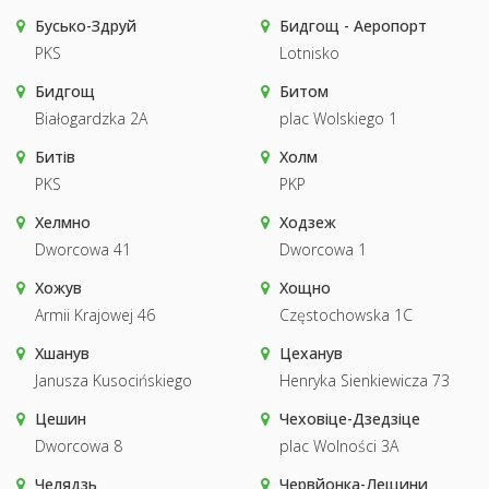
Бусько-Здруй
Бидгощ - Аеропорт
PKS
Lotnisko
Бидгощ
Битом
Białogardzka 2A
plac Wolskiego 1
Битів
Холм
PKS
PKP
Хелмно
Ходзеж
Dworcowa 41
Dworcowa 1
Хожув
Хощно
Armii Krajowej 46
Częstochowska 1C
Хшанув
Цеханув
Janusza Kusocińskiego
Henryka Sienkiewicza 73
Цешин
Чеховіце-Дзедзіце
Dworcowa 8
plac Wolności 3A
Челядзь
Червйонка-Лещини