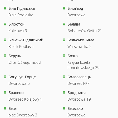
Біла Підляська
Білоґард
Biała Podlaska
Dworcowa
Білосток
Белява
Kolejowa 9
Bohaterów Getta 21
Більськ-Підляський
Бельсько-Бяла
Bielsk Podlaski
Warszawska 2
Берунь
Бохня
Ofiar Oświęcimskich
Księcia Józefa
Poniatowskiego 29
Богушув-Горце
Болеславець
Dworcowa 6
Dworzec PKP
Бранево
Бродниця
Dworzec Kolejowy 1
Dworcowa 19
Бжеґ
Бжесько
plac Dworcowy 3
Dworcowa