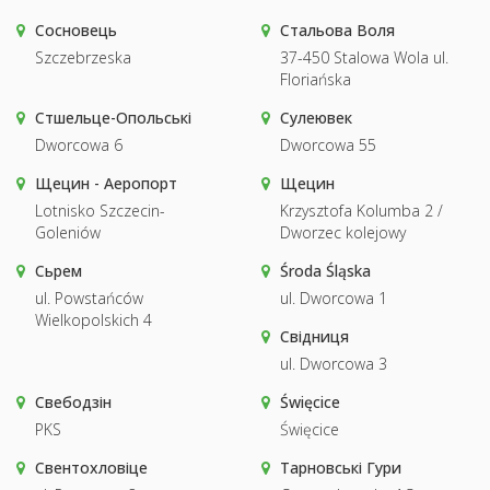
Сосновець
Стальова Воля
Szczebrzeska
37-450 Stalowa Wola ul.
Floriańska
Стшельце-Опольські
Сулеювек
Dworcowa 6
Dworcowa 55
Щецин - Аеропорт
Щецин
Lotnisko Szczecin-
Krzysztofa Kolumba 2 /
Goleniów
Dworzec kolejowy
Сьрем
Środa Śląska
ul. Powstańców
ul. Dworcowa 1
Wielkopolskich 4
Свідниця
ul. Dworcowa 3
Свебодзін
Święcice
PKS
Święcice
Свентохловіце
Тарновські Гури