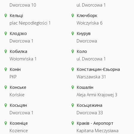
Dworcowa 10
ul. Dworcowa 1
Кельці
Ключборк
plac Niepodległości 1
Wołczyńska 6
Клодзко
Кнурув
Dworcowa 1
Dworcowa
Кобилка
Коло
Wołomińska 1
ul. Dworcowa 1
Конін
Констанцин-Єзьорна
PKP
Warszawska 31
Конське
Кошалін
Końskie
Aleja Armii Krajowej 3
Косьцян
Косьцежина
Dworcowa 1
Dworcowa 33
Козеніце
Краків - Аеропорт
Kozienice
Kapitana Mieczysława