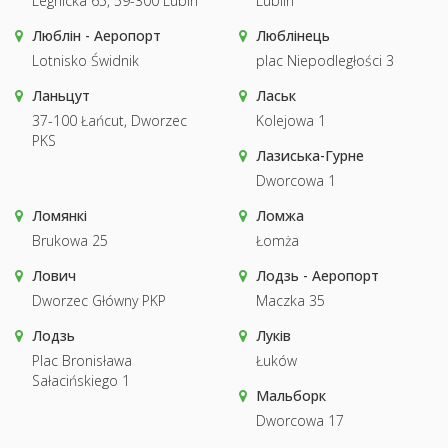
Legnicka 65, 59-300 Lubin
Lublin
Люблін - Аеропорт
Люблінець
Lotnisko Świdnik
plac Niepodległości 3
Ланьцут
Ласьк
37-100 Łańcut, Dworzec
Kolejowa 1
PKS
Лазиська-Гурне
Dworcowa 1
Ломянкі
Ломжа
Brukowa 25
Łomża
Лович
Лодзь - Аеропорт
Dworzec Główny PKP
Maczka 35
Лодзь
Луків
Plac Bronisława
Łuków
Sałacińskiego 1
Мальборк
Dworcowa 17