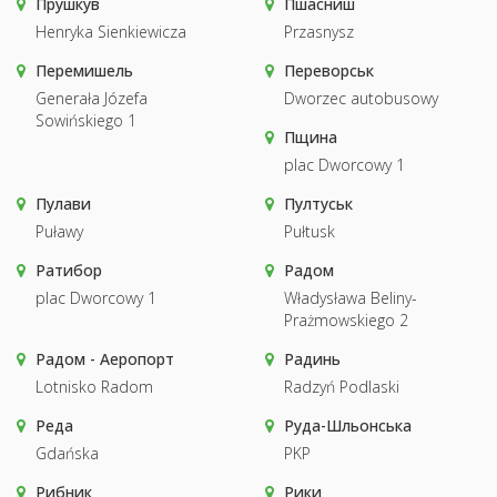
Прушкув
Пшасниш
Henryka Sienkiewicza
Przasnysz
Перемишель
Переворськ
Generała Józefa
Dworzec autobusowy
Sowińskiego 1
Пщина
plac Dworcowy 1
Пулави
Пултуськ
Puławy
Pułtusk
Ратибор
Радом
plac Dworcowy 1
Władysława Beliny-
Prażmowskiego 2
Радом - Аеропорт
Радинь
Lotnisko Radom
Radzyń Podlaski
Реда
Руда-Шльонська
Gdańska
PKP
Рибник
Рики