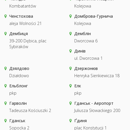
Kombatantów
Kolejowa
Ченстохова
Домброва-Гурнича
aleja Wolności 21
Kolejowa
Дембиця
Демблін
39-200 Dębica, plac
Dworcowa 6
Sybiraków
Динів
ul. Dworcowa 1
Дзялдово
Дзержонюв
Działdowo
Henryka Sienkiewicza 18
Ельблонг
Елк
pkp
pkp
Гарволін
Гданськ - Аеропорт
Tadeusza Kościuszki 2
Juliusza Słowackiego 200
Гданськ
Ґдиня
Sopocka 2
plac Konstytucji 1