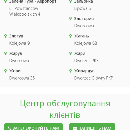
Зелена Гура - Аеропорт
Зельонка
ul. Powstańców
Lipowa 5
Wielkopolskich 4
Злотория
Dworcowa
Злотув
Жагань
Kolejowa 9
Kolejowa 88
Жарув
Жари
Dworcowa
Dworzec PKS
Жори
Жирардув
Dworcowa 35
Dworzec Główny PKP
Центр обслуговування
клієнтів
ЗАТЕЛЕФОНУЙТЕ НАМ
НАПИШІТЬ НАМ