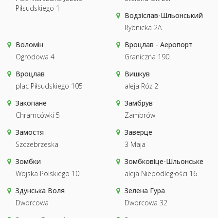
Piłsudskiego 1
Водзіслав-Шльонський
Rybnicka 2A
Воломін
Вроцлав - Аеропорт
Ogrodowa 4
Graniczna 190
Вроцлав
Вишкув
plac Piłsudskiego 105
aleja Róż 2
Закопане
Замбрув
Chramcówki 5
Zambrów
Замостя
Заверце
Szczebrzeska
3 Maja
Зомбки
Зомбковіце-Шльонське
Wojska Polskiego 10
aleja Niepodległości 16
Здунська Воля
Зелена Гура
Dworcowa
Dworcowa 32