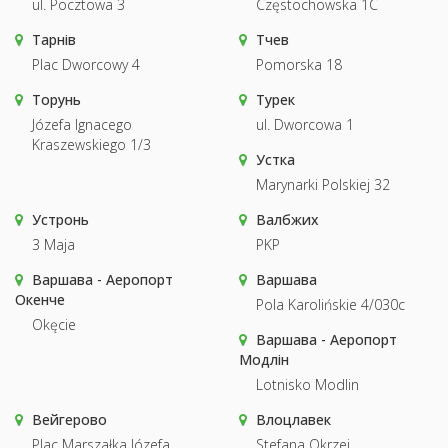
ul. Pocztowa 3
Częstochowska 1C
Тарнів
Тчев
Plac Dworcowy 4
Pomorska 18
Торунь
Турек
Józefa Ignacego
ul. Dworcowa 1
Kraszewskiego 1/3
Устка
Marynarki Polskiej 32
Устронь
Валбжих
3 Maja
PKP
Варшава - Аеропорт
Варшава
Окенче
Pola Karolińskie 4/030c
Okęcie
Варшава - Аеропорт
Модлін
Lotnisko Modlin
Вейгерово
Влоцлавек
Plac Marszałka Józefa
Stefana Okrzei