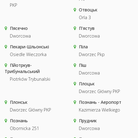
PKP
Отвоцьк
Orla 3
Пясечно
П'ястув
Dworcowa
Dworcowa
Пекари-Шльонські
Піла
Osiedle Wieczorka
Dworzec Pkp
Пйотркув-
Піш
Трибунальський
Dworcowa
Piotrków Trybunalski
Плоцьк
Dworzec Główny PKP
Плонськ
Познань - Аеропорт
Dworzec Główny PKP
Kazimierza Wielkiego
Познань
Прудник
Obornicka 251
Dworcowa