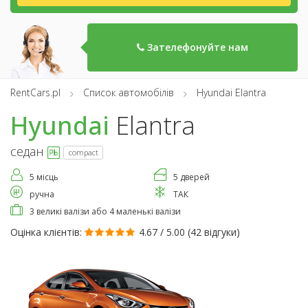
Зателефонуйте нам
RentCars.pl
Список автомобілів
Hyundai Elantra
Hyundai
Elantra
седан
compact
5 місць
5 дверей
ручна
ТАК
3 великі валізи або 4 маленькі валізи
Оцінка клієнтів:
4.67 / 5.00 (
42 відгуки
)