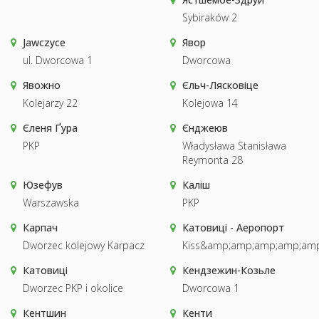
Sybiraków 2
Jawczyce
Явор
ul. Dworcowa 1
Dworcowa
Явожно
Єльч-Лясковіце
Kolejarzy 22
Kolejowa 14
Єленя Ґура
Єнджеюв
PKP
Władysława Stanisława
Reymonta 28
Юзефув
Каліш
Warszawska
PKP
Карпач
Катовиці - Аеропорт
Dworzec kolejowy Karpacz
Kiss&amp;amp;amp;amp;amp
Катовиці
Кендзежин-Козьле
Dworzec PKP i okolice
Dworcowa 1
Кентшин
Кенти