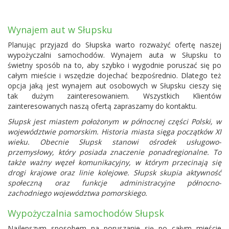
Wynajem aut w Słupsku
Planując przyjazd do Słupska warto rozważyć ofertę naszej
wypożyczalni samochodów. Wynajem auta w Słupsku to
świetny sposób na to, aby szybko i wygodnie poruszać się po
całym mieście i wszędzie dojechać bezpośrednio. Dlatego też
opcja jaką jest wynajem aut osobowych w Słupsku cieszy się
tak dużym zainteresowaniem. Wszystkich Klientów
zainteresowanych naszą ofertą zapraszamy do kontaktu.
Słupsk jest miastem położonym w północnej części Polski, w
województwie pomorskim. Historia miasta sięga początków XI
wieku. Obecnie Słupsk stanowi ośrodek usługowo-
przemysłowy, który posiada znaczenie ponadregionalne. To
także ważny węzeł komunikacyjny, w którym przecinają się
drogi krajowe oraz linie kolejowe. Słupsk skupia aktywność
społeczną oraz funkcje administracyjne północno-
zachodniego województwa pomorskiego.
Wypożyczalnia samochodów Słupsk
Najlepszym sposobem na poruszanie się po całym mieście