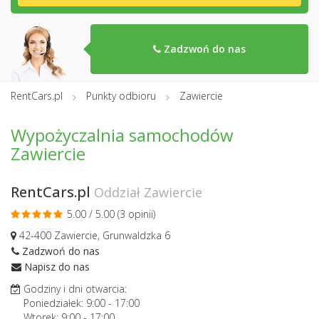
Zadzwoń do nas
RentCars.pl
Punkty odbioru
Zawiercie
Wypożyczalnia samochodów
Zawiercie
RentCars.pl
Oddział Zawiercie
5.00 / 5.00 (
3 opinii
)
42-400 Zawiercie, Grunwaldzka 6
Zadzwoń do nas
Napisz do nas
Godziny i dni otwarcia:
Poniedziałek:
9:00
-
17:00
Wtorek:
9:00
-
17:00