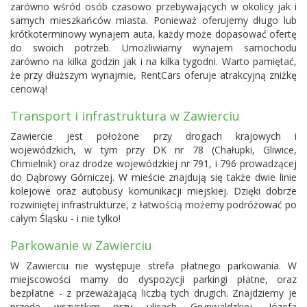
zarówno wśród osób czasowo przebywających w okolicy jak i
samych mieszkańców miasta. Ponieważ oferujemy długo lub
krótkoterminowy wynajem auta, każdy może dopasować ofertę
do swoich potrzeb. Umożliwiamy wynajem samochodu
zarówno na kilka godzin jak i na kilka tygodni. Warto pamiętać,
że przy dłuższym wynajmie, RentCars oferuje atrakcyjną zniżkę
cenową!
Transport i infrastruktura w Zawierciu
Zawiercie jest położone przy drogach krajowych i
wojewódzkich, w tym przy DK nr 78 (Chałupki, Gliwice,
Chmielnik) oraz drodze wojewódzkiej nr 791, i 796 prowadzącej
do Dąbrowy Górniczej. W mieście znajdują się także dwie linie
kolejowe oraz autobusy komunikacji miejskiej. Dzięki dobrze
rozwiniętej infrastrukturze, z łatwością możemy podróżować po
całym Śląsku - i nie tylko!
Parkowanie w Zawierciu
W Zawierciu nie występuje strefa płatnego parkowania. W
miejscowości mamy do dyspozycji parkingi płatne, oraz
bezpłatne - z przeważającą liczbą tych drugich. Znajdziemy je
przede wszystkim przy ulicach Grunwaldzkiej, Józefa