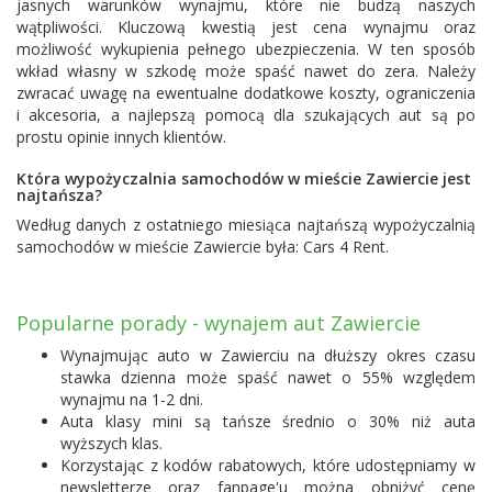
jasnych warunków wynajmu, które nie budzą naszych
wątpliwości. Kluczową kwestią jest cena wynajmu oraz
możliwość wykupienia pełnego ubezpieczenia. W ten sposób
wkład własny w szkodę może spaść nawet do zera. Należy
zwracać uwagę na ewentualne dodatkowe koszty, ograniczenia
i akcesoria, a najlepszą pomocą dla szukających aut są po
prostu opinie innych klientów.
Która wypożyczalnia samochodów w mieście Zawiercie jest
najtańsza?
Według danych z ostatniego miesiąca najtańszą wypożyczalnią
samochodów w mieście Zawiercie była:
Cars 4 Rent
.
Popularne porady - wynajem aut Zawiercie
Wynajmując auto w Zawierciu na dłuższy okres czasu
stawka dzienna może spaść nawet o 55% względem
wynajmu na 1-2 dni.
Auta klasy mini są tańsze średnio o 30% niż auta
wyższych klas.
Korzystając z kodów rabatowych, które udostępniamy w
newsletterze oraz fanpage'u można obniżyć cenę