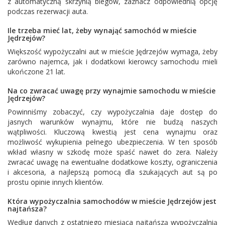
z automatyczną skrzynią biegów, zaznacz odpowiednią opcję
podczas rezerwacji auta.
Ile trzeba mieć lat, żeby wynająć samochód w mieście
Jędrzejów?
Większość wypożyczalni aut w mieście Jędrzejów wymaga, żeby
zarówno najemca, jak i dodatkowi kierowcy samochodu mieli
ukończone 21 lat.
Na co zwracać uwagę przy wynajmie samochodu w mieście
Jędrzejów?
Powinniśmy zobaczyć, czy wypożyczalnia daje dostęp do
jasnych warunków wynajmu, które nie budzą naszych
wątpliwości. Kluczową kwestią jest cena wynajmu oraz
możliwość wykupienia pełnego ubezpieczenia. W ten sposób
wkład własny w szkodę może spaść nawet do zera. Należy
zwracać uwagę na ewentualne dodatkowe koszty, ograniczenia
i akcesoria, a najlepszą pomocą dla szukających aut są po
prostu opinie innych klientów.
Która wypożyczalnia samochodów w mieście Jędrzejów jest
najtańsza?
Według danych z ostatniego miesiąca najtańszą wypożyczalnią