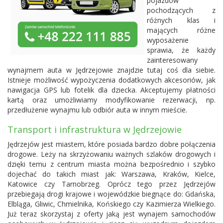
pojazdów
pochodzących z
różnych klas i
mających różne
wyposażenie
sprawia, że każdy
zainteresowany
wynajmem auta w Jędrzejowie znajdzie tutaj coś dla siebie.
Istnieje możliwość wypożyczenia dodatkowych akcesoriów, jak
nawigacja GPS lub fotelik dla dziecka. Akceptujemy płatności
kartą oraz umożliwiamy modyfikowanie rezerwacji, np.
przedłużenie wynajmu lub odbiór auta w innym mieście.
Transport i infrastruktura w Jędrzejowie
Jędrzejów jest miastem, które posiada bardzo dobre połączenia
drogowe. Leży na skrzyżowaniu ważnych szlaków drogowych i
dzięki temu z centrum miasta można bezpośrednio i szybko
dojechać do takich miast jak: Warszawa, Kraków, Kielce,
Katowice czy Tarnobrzeg. Oprócz tego przez Jędrzejów
przebiegają drogi krajowe i wojewódzkie biegnące do: Gdańska,
Elbląga, Gliwic, Chmielnika, Końskiego czy Kazimierza Wielkiego.
Już teraz skorzystaj z oferty jaką jest wynajem samochodów