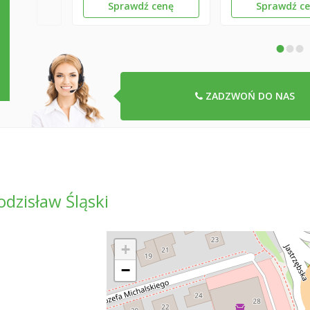
Sprawdź cenę
Sprawdź c
•
•
•
ZADZWOŃ DO NAS
zisław Śląski
+
−