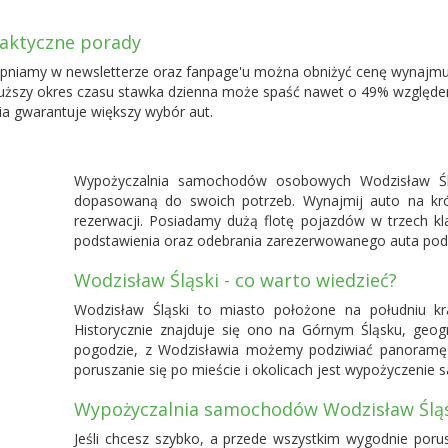
raktyczne porady
ępniamy w newsletterze oraz fanpage'u można obniżyć cenę wynajm
uższy okres czasu stawka dzienna może spaść nawet o 49% względe
 gwarantuje większy wybór aut.
Wypożyczalnia samochodów osobowych Wodzisław Ślą
dopasowaną do swoich potrzeb. Wynajmij auto na krót
rezerwacji. Posiadamy dużą flotę pojazdów w trzech k
podstawienia oraz odebrania zarezerwowanego auta pod 
Wodzisław Śląski - co warto wiedzieć?
Wodzisław Śląski to miasto położone na południu kr
Historycznie znajduje się ono na Górnym Śląsku, geog
pogodzie, z Wodzisławia możemy podziwiać panoramę
poruszanie się po mieście i okolicach jest wypożyczen
Wypożyczalnia samochodów Wodzisław Ślą
Jeśli chcesz szybko, a przede wszystkim wygodnie porusz