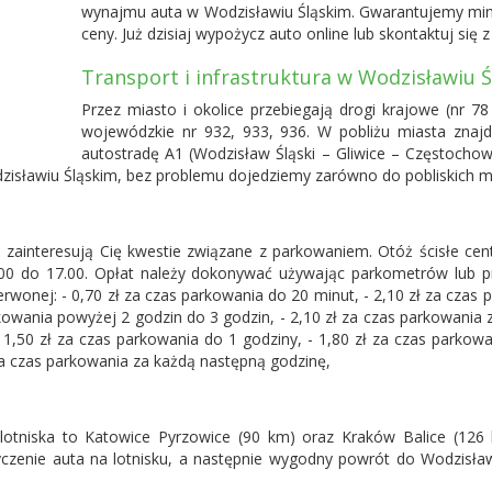
wynajmu auta w Wodzisławiu Śląskim. Gwarantujemy min
ceny. Już dzisiaj wypożycz auto online lub skontaktuj się z 
Transport i infrastruktura w Wodzisławiu 
Przez miasto i okolice przebiegają drogi krajowe (nr 78
wojewódzkie nr 932, 933, 936. W pobliżu miasta znaj
autostradę A1 (Wodzisław Śląski – Gliwice – Częstochow
sławiu Śląskim, bez problemu dojedziemy zarówno do pobliskich miej
ainteresują Cię kwestie związane z parkowaniem. Otóż ścisłe cent
0 do 17.00. Opłat należy dokonywać używając parkometrów lub prz
wonej: - 0,70 zł za czas parkowania do 20 minut, - 2,10 zł za czas 
rkowania powyżej 2 godzin do 3 godzin, - 2,10 zł za czas parkowania
- 1,50 zł za czas parkowania do 1 godziny, - 1,80 zł za czas parkow
za czas parkowania za każdą następną godzinę,
 lotniska to
Katowice Pyrzowice
(90 km) oraz Kraków Balice (126 
zenie auta na lotnisku, a następnie wygodny powrót do Wodzisławi