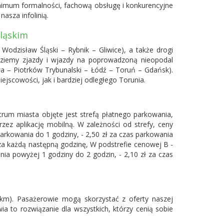
imum formalności, fachową obsługę i konkurencyjne
nasza infolinią.
Śląskim
 Wodzisław Śląski – Rybnik – Gliwice), a także drogi
dziemy zjazdy i wjazdy na poprowadzoną nieopodal
a – Piotrków Trybunalski – Łódź – Toruń – Gdańsk).
scowości, jak i bardziej odległego Torunia.
rum miasta objęte jest strefą płatnego parkowania,
ez aplikację mobilną. W zależności od strefy, ceny
parkowania do 1 godziny, - 2,50 zł za czas parkowania
 za każdą następną godzinę, W podstrefie cenowej B -
ania powyżej 1 godziny do 2 godzin, - 2,10 zł za czas
km). Pasażerowie mogą skorzystać z oferty naszej
a to rozwiązanie dla wszystkich, którzy cenią sobie