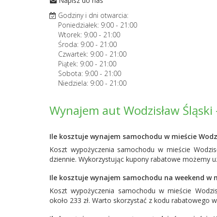
Napisz do nas
Godziny i dni otwarcia:
Poniedziałek:
9:00
-
21:00
Wtorek:
9:00
-
21:00
Środa:
9:00
-
21:00
Czwartek:
9:00
-
21:00
Piątek:
9:00
-
21:00
Sobota:
9:00
-
21:00
Niedziela:
9:00
-
21:00
Wynajem aut Wodzisław Śląski 
Ile kosztuje wynajem samochodu w mieście Wodzi
Koszt wypożyczenia samochodu w mieście Wodzisł
dziennie. Wykorzystując kupony rabatowe możemy uz
Ile kosztuje wynajem samochodu na weekend w mi
Koszt wypożyczenia samochodu w mieście Wodzis
około 233 zł. Warto skorzystać z kodu rabatowego w