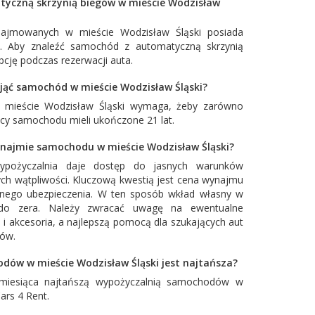
tyczną skrzynią biegów w mieście Wodzisław
jmowanych w mieście Wodzisław Śląski posiada
w. Aby znaleźć samochód z automatyczną skrzynią
cję podczas rezerwacji auta.
ająć samochód w mieście Wodzisław Śląski?
w mieście Wodzisław Śląski wymaga, żeby zarówno
wcy samochodu mieli ukończone 21 lat.
najmie samochodu w mieście Wodzisław Śląski?
ypożyczalnia daje dostęp do jasnych warunków
ch wątpliwości. Kluczową kwestią jest cena wynajmu
łnego ubezpieczenia. W ten sposób wkład własny w
o zera. Należy zwracać uwagę na ewentualne
 i akcesoria, a najlepszą pomocą dla szukających aut
tów.
dów w mieście Wodzisław Śląski jest najtańsza?
miesiąca najtańszą wypożyczalnią samochodów w
ars 4 Rent
.