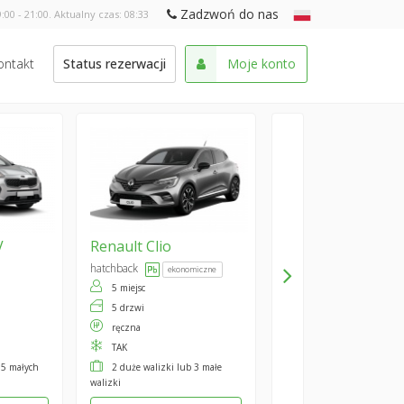
Zadzwoń do nas
:00 - 21:00. Aktualny czas:
08:33
ontakt
Status rezerwacji
Moje konto
V
Renault
Clio
hatchback
ekonomiczne
5 miejsc
5 drzwi
ręczna
TAK
 5 małych
2 duże walizki lub 3 małe
walizki