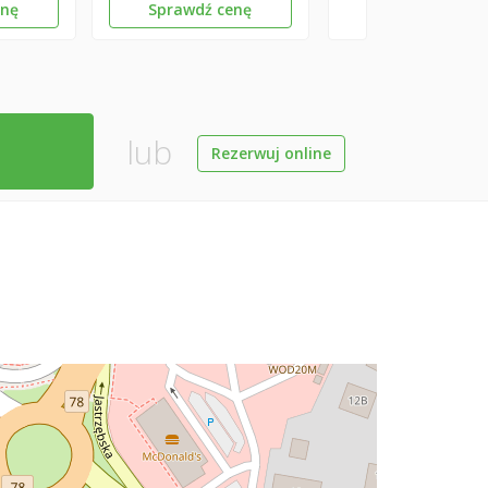
enę
Sprawdź cenę
lub
Rezerwuj online