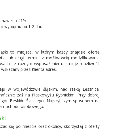
u nawet o 41%.
m wynajmu na 1-2 dni.
ski to miejsce, w którym każdy znajdzie ofertę
ki lub długi termin, z możliwością modyfikowania
lasach i z różnym wyposażeniem. Istnieje możliwość
wskazany przez Klienta adres.
aju w województwie śląskim, nad rzeką Lesznica.
raficznie zaś na Płaskowyżu Rybnickim. Przy dobrej
 gór Beskidu Śląskiego. Najszybszym sposobem na
ie samochodu osobowego.
ski
ać się po mieście oraz okolicy, skorzystaj z oferty