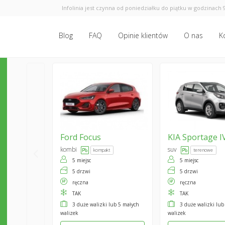
Infolinia jest czynna od poniedziałku do piątku w godzinach 9
Blog
FAQ
Opinie klientów
O nas
K
Ford
Focus
KIA
Sportage I
kombi
suv
kompakt
terenowe
5 miejsc
5 miejsc
5 drzwi
5 drzwi
ręczna
ręczna
TAK
TAK
3 duże walizki lub 5 małych
3 duże walizki lub
walizek
walizek