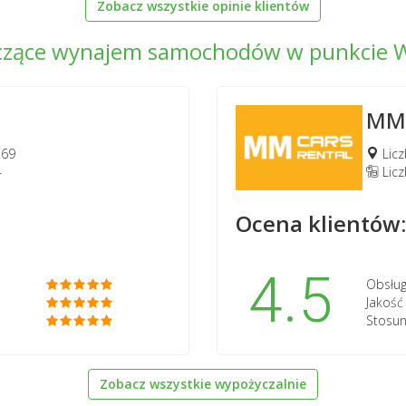
Zobacz wszystkie opinie klientów
dczące wynajem samochodów w punkcie W
MM 
 69
Licz
4
Lic
Ocena klientów:
4.5
Obsług
Jakoś
Stosun
Zobacz wszystkie wypożyczalnie