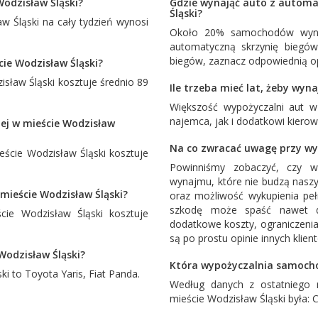
Wodzisław Śląski?
Gdzie wynająć auto z automa
Śląski?
 Śląski na cały tydzień wynosi
Około 20% samochodów wyna
automatyczną skrzynię biegó
biegów, zaznacz odpowiednią op
cie Wodzisław Śląski?
sław Śląski kosztuje średnio 89
Ile trzeba mieć lat, żeby wyn
Większość wypożyczalni aut 
najemca, jak i dodatkowi kiero
nej w mieście Wodzisław
Na co zwracać uwagę przy wy
cie Wodzisław Śląski kosztuje
Powinniśmy zobaczyć, czy w
wynajmu, które nie budzą naszy
mieście Wodzisław Śląski?
oraz możliwość wykupienia pe
szkodę może spaść nawet d
ie Wodzisław Śląski kosztuje
dodatkowe koszty, ograniczenia
są po prostu opinie innych klien
Wodzisław Śląski?
Która wypożyczalnia samocho
ski to
Toyota Yaris
,
Fiat Panda
.
Według danych z ostatniego 
mieście Wodzisław Śląski była:
C