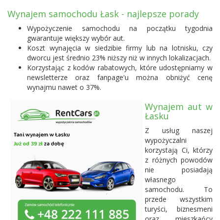
Wynajem samochodu Łask - najlepsze porady
Wypożyczenie samochodu na początku tygodnia
gwarantuje większy wybór aut.
Koszt wynajęcia w siedzibie firmy lub na lotnisku, czy
dworcu jest średnio 23% niższy niż w innych lokalizacjach.
Korzystając z kodów rabatowych, które udostępniamy w
newsletterze oraz fanpage'u można obniżyć cenę
wynajmu nawet o 37%.
Wynajem aut w
Łasku
Z usług naszej
wypożyczalni
korzystają Ci, którzy
z różnych powodów
nie posiadają
własnego
samochodu. To
przede wszystkim
turyści, biznesmeni
oraz mieszkańcy