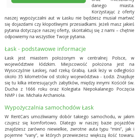
danego miasta.
Korzystając z oferty
naszej wypożyczalni aut w Łasku nie będziesz musiał martwić
się dojazdami czy kłopotliwymi przesiadkami. Jeżeli masz jakieś
pytania dotyczące naszej oferty, skontaktuj się z nami – chętnie
odpowiemy na wszystkie Twoje pytania.
Łask - podstawowe informacje
Łask jest miastem położonym w centralnej Polsce, w
województwie łódzkim. Miejscowość położona jest na
Wysoczyźnie Łaskiej, nad rzeką Grabią. Łask leży w odległości
około 35 kilometrów od stolicy województwa - Łodzi. Znajduje
się tu kilka interesujących zabytków, między innymi Kościół św.
Ducha z 1666 roku oraz Kolegiata Niepokalanego Poczęcia
NMP i św. Michała Archanioła.
Wypożyczalnia samochodów Łask
W RentCars umożliwiamy dobór takiego samochodu, w jakim
czujesz się komfortowo. Dlatego w naszej bazie pojazdów
znajdziesz zarówno niewielkie, zwrotne auta typu “mini”, jak i
pojemne “vany”, w których przewieziesz większą ilość towaru.