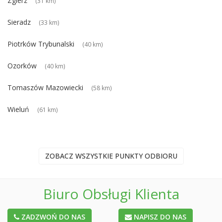
Zgierz
(31 km)
Sieradz
(33 km)
Piotrków Trybunalski
(40 km)
Ozorków
(40 km)
Tomaszów Mazowiecki
(58 km)
Wieluń
(61 km)
ZOBACZ WSZYSTKIE PUNKTY ODBIORU
Biuro Obsługi Klienta
ZADZWOŃ DO NAS
NAPISZ DO NAS