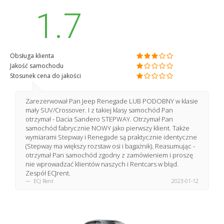
1.7
Obsługa klienta
Jakość samochodu
Stosunek cena do jakości
Zarezerwował Pan Jeep Renegade LUB PODOBNY w klasie
mały SUV/Crossover. I z takiej klasy samochód Pan
otrzymał - Dacia Sandero STEPWAY. Otrzymał Pan
samochód fabrycznie NOWY jako pierwszy klient. Także
wymiarami Stepway i Renegade są praktycznie identyczne
(Stepway ma większy rozstaw osi i bagażnik). Reasumując -
otrzymał Pan samochód zgodny z zamówieniem i proszę
nie wprowadzać klientów naszych i Rentcars w błąd.
Zespół ECJrent.
ECJ Rent
2023-01-12