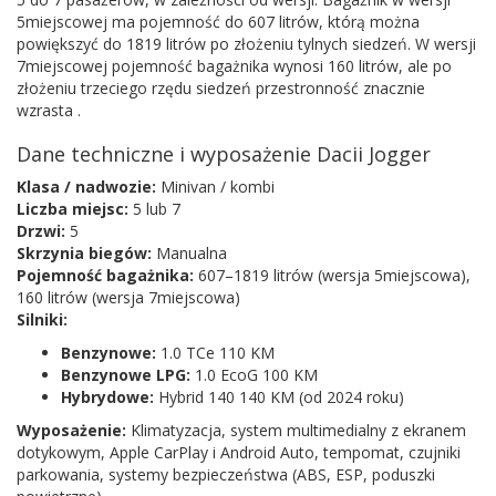
5miejscowej ma pojemność do 607 litrów, którą można
powiększyć do 1819 litrów po złożeniu tylnych siedzeń. W wersji
7miejscowej pojemność bagażnika wynosi 160 litrów, ale po
złożeniu trzeciego rzędu siedzeń przestronność znacznie
wzrasta .
Dane techniczne i wyposażenie Dacii Jogger
Klasa / nadwozie:
Minivan / kombi
Liczba miejsc:
5 lub 7
Drzwi:
5
Skrzynia biegów:
Manualna
Pojemność bagażnika:
607–1819 litrów (wersja 5miejscowa),
160 litrów (wersja 7miejscowa)
Silniki:
Benzynowe:
1.0 TCe 110 KM
Benzynowe LPG:
1.0 EcoG 100 KM
Hybrydowe:
Hybrid 140 140 KM (od 2024 roku)
Wyposażenie:
Klimatyzacja, system multimedialny z ekranem
dotykowym, Apple CarPlay i Android Auto, tempomat, czujniki
parkowania, systemy bezpieczeństwa (ABS, ESP, poduszki