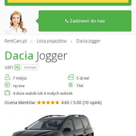
Zadzwoń do nas
RentCars.pl
Lista pojazdów
Dacia Jogger
Dacia
Jogger
van
minivan
7 miejsc
5 drzwi
ręczna
TAK
4 duże walizki lub 6 małych walizek
Ocena klientów:
4.60 / 5.00 (
10 opinii
)