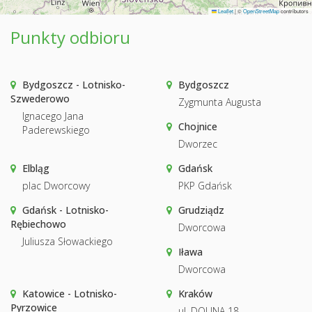
Leaflet
|
©
OpenStreetMap
contributors
Punkty odbioru
Bydgoszcz - Lotnisko-
Bydgoszcz
Szwederowo
Zygmunta Augusta
Ignacego Jana
Chojnice
Paderewskiego
Dworzec
Elbląg
Gdańsk
plac Dworcowy
PKP Gdańsk
Gdańsk - Lotnisko-
Grudziądz
Rębiechowo
Dworcowa
Juliusza Słowackiego
Iława
Dworcowa
Katowice - Lotnisko-
Kraków
Pyrzowice
ul. DOLINA 18