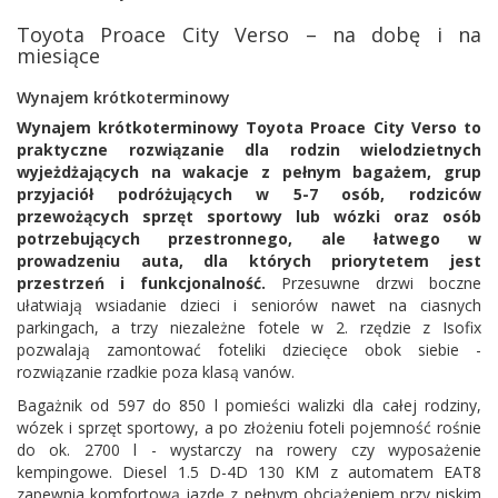
Toyota Proace City Verso – na dobę i na
miesiące
Wynajem krótkoterminowy
Wynajem krótkoterminowy Toyota Proace City Verso to
praktyczne rozwiązanie dla rodzin wielodzietnych
wyjeżdżających na wakacje z pełnym bagażem, grup
przyjaciół podróżujących w 5-7 osób, rodziców
przewożących sprzęt sportowy lub wózki oraz osób
potrzebujących przestronnego, ale łatwego w
prowadzeniu auta, dla których priorytetem jest
przestrzeń i funkcjonalność.
Przesuwne drzwi boczne
ułatwiają wsiadanie dzieci i seniorów nawet na ciasnych
parkingach, a trzy niezależne fotele w 2. rzędzie z Isofix
pozwalają zamontować foteliki dziecięce obok siebie -
rozwiązanie rzadkie poza klasą vanów.
Bagażnik od 597 do 850 l pomieści walizki dla całej rodziny,
wózek i sprzęt sportowy, a po złożeniu foteli pojemność rośnie
do ok. 2700 l - wystarczy na rowery czy wyposażenie
kempingowe. Diesel 1.5 D-4D 130 KM z automatem EAT8
zapewnia komfortową jazdę z pełnym obciążeniem przy niskim