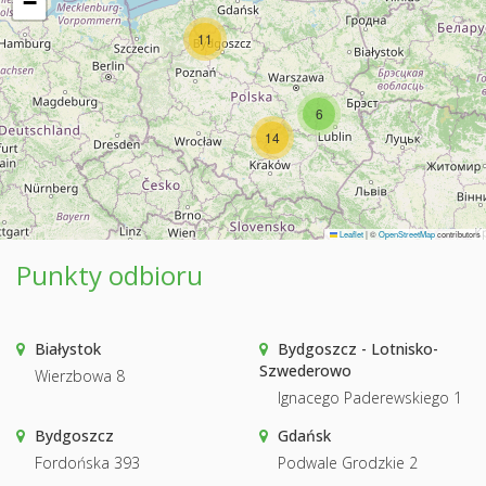
−
11
6
14
Leaflet
|
©
OpenStreetMap
contributors
Punkty odbioru
Białystok
Bydgoszcz - Lotnisko-
Szwederowo
Wierzbowa 8
Ignacego Paderewskiego 1
Bydgoszcz
Gdańsk
Fordońska 393
Podwale Grodzkie 2