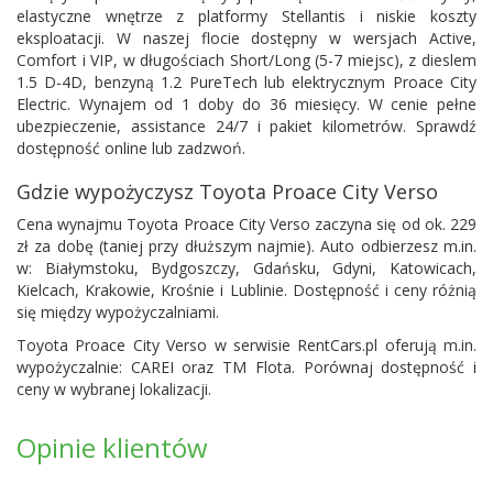
elastyczne wnętrze z platformy Stellantis i niskie koszty
eksploatacji. W naszej flocie dostępny w wersjach Active,
Comfort i VIP, w długościach Short/Long (5-7 miejsc), z dieslem
1.5 D-4D, benzyną 1.2 PureTech lub elektrycznym Proace City
Electric. Wynajem od 1 doby do 36 miesięcy. W cenie pełne
ubezpieczenie, assistance 24/7 i pakiet kilometrów. Sprawdź
dostępność online lub zadzwoń.
Gdzie wypożyczysz Toyota Proace City Verso
Cena wynajmu Toyota Proace City Verso zaczyna się od ok. 229
zł za dobę (taniej przy dłuższym najmie). Auto odbierzesz m.in.
w: Białymstoku, Bydgoszczy, Gdańsku, Gdyni, Katowicach,
Kielcach, Krakowie, Krośnie i Lublinie. Dostępność i ceny różnią
się między wypożyczalniami.
Toyota Proace City Verso w serwisie RentCars.pl oferują m.in.
wypożyczalnie:
CAREI
oraz
TM Flota
. Porównaj dostępność i
ceny w wybranej lokalizacji.
Opinie klientów