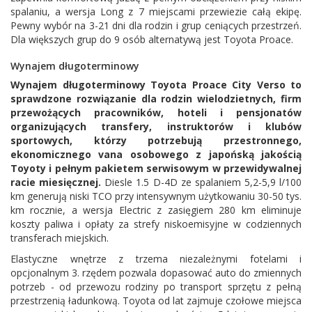
spalaniu, a wersja Long z 7 miejscami przewiezie całą ekipę.
Pewny wybór na 3-21 dni dla rodzin i grup ceniących przestrzeń.
Dla większych grup do 9 osób alternatywą jest
Toyota Proace
.
Wynajem długoterminowy
Wynajem długoterminowy Toyota Proace City Verso to
sprawdzone rozwiązanie dla rodzin wielodzietnych, firm
przewożących pracowników, hoteli i pensjonatów
organizujących transfery, instruktorów i klubów
sportowych, którzy potrzebują przestronnego,
ekonomicznego vana osobowego z japońską jakością
Toyoty i pełnym pakietem serwisowym w przewidywalnej
racie miesięcznej.
Diesle 1.5 D-4D ze spalaniem 5,2-5,9 l/100
km generują niski TCO przy intensywnym użytkowaniu 30-50 tys.
km rocznie, a wersja Electric z zasięgiem 280 km eliminuje
koszty paliwa i opłaty za strefy niskoemisyjne w codziennych
transferach miejskich.
Elastyczne wnętrze z trzema niezależnymi fotelami i
opcjonalnym 3. rzędem pozwala dopasować auto do zmiennych
potrzeb - od przewozu rodziny po transport sprzętu z pełną
przestrzenią ładunkową. Toyota od lat zajmuje czołowe miejsca