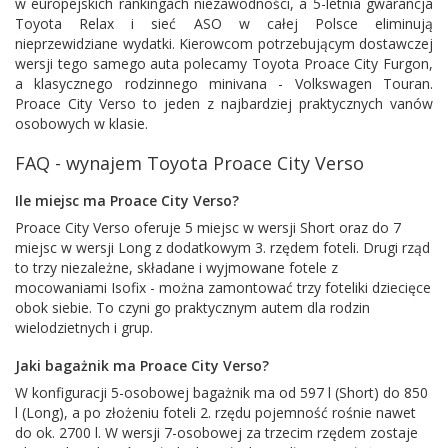
w europejskich rankingach niezawodności, a 5-letnia gwarancja
Toyota Relax i sieć ASO w całej Polsce eliminują
nieprzewidziane wydatki. Kierowcom potrzebującym dostawczej
wersji tego samego auta polecamy
Toyota Proace City Furgon
,
a klasycznego rodzinnego minivana -
Volkswagen Touran
.
Proace City Verso to jeden z najbardziej praktycznych vanów
osobowych w klasie.
FAQ - wynajem Toyota Proace City Verso
Ile miejsc ma Proace City Verso?
Proace City Verso oferuje 5 miejsc w wersji Short oraz do 7
miejsc w wersji Long z dodatkowym 3. rzędem foteli. Drugi rząd
to trzy niezależne, składane i wyjmowane fotele z
mocowaniami Isofix - można zamontować trzy foteliki dziecięce
obok siebie. To czyni go praktycznym autem dla rodzin
wielodzietnych i grup.
Jaki bagażnik ma Proace City Verso?
W konfiguracji 5-osobowej bagażnik ma od 597 l (Short) do 850
l (Long), a po złożeniu foteli 2. rzędu pojemność rośnie nawet
do ok. 2700 l. W wersji 7-osobowej za trzecim rzędem zostaje