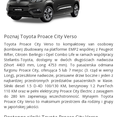
Poznaj Toyota Proace City Verso
Toyota Proace City Verso to kompaktowy van osobowy
(kombivan) zbudowany na platformie EMP2 wspólnej z Peugeot
Rifter, Citroën Berlingo i Opel Combo Life w ramach współpracy
Stellantis-Toyota, dostępny w dwóch długościach nadwozia
(Short 4403 mm, Long 4753 mm). To pasażerska odmiana
furgonu Proace City, oferująca 5 lub 7 miejsc (3. rząd w wersji
Long), przeszklone nadwozie, przesuwne drzwi boczne i jeden z
najbardziej przestronnych przedziałów pasażerskich w klasie.
Silniki diesel 1.5 D-4D 100/130 KM, benzynowy 1.2 PureTech
110 KM oraz w pełni elektryczny Proace City Electric z zasięgiem
do 280 km zapewniają wszechstronność. Wynajem Toyota
Proace City Verso to maksimum przestrzeni dla rodziny i grupy
w japońskiej jakości.