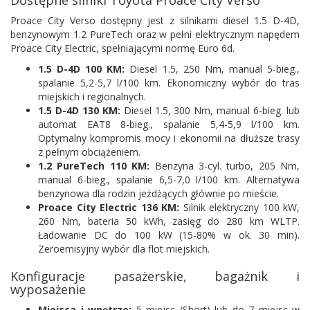
Dostępne silniki Toyota Proace City Verso
Proace City Verso dostępny jest z silnikami diesel 1.5 D-4D,
benzynowym 1.2 PureTech oraz w pełni elektrycznym napędem
Proace City Electric, spełniającymi normę Euro 6d.
1.5 D-4D 100 KM:
Diesel 1.5, 250 Nm, manual 5-bieg.,
spalanie 5,2-5,7 l/100 km. Ekonomiczny wybór do tras
miejskich i regionalnych.
1.5 D-4D 130 KM:
Diesel 1.5, 300 Nm, manual 6-bieg. lub
automat EAT8 8-bieg., spalanie 5,4-5,9 l/100 km.
Optymalny kompromis mocy i ekonomii na dłuższe trasy
z pełnym obciążeniem.
1.2 PureTech 110 KM:
Benzyna 3-cyl. turbo, 205 Nm,
manual 6-bieg., spalanie 6,5-7,0 l/100 km. Alternatywa
benzynowa dla rodzin jeżdżących głównie po mieście.
Proace City Electric 136 KM:
Silnik elektryczny 100 kW,
260 Nm, bateria 50 kWh, zasięg do 280 km WLTP.
Ładowanie DC do 100 kW (15-80% w ok. 30 min).
Zeroemisyjny wybór dla flot miejskich.
Konfiguracje pasażerskie, bagażnik i
wyposażenie
Miejsca i wnętrze:
5 miejsc (Short) lub do 7 miejsc w