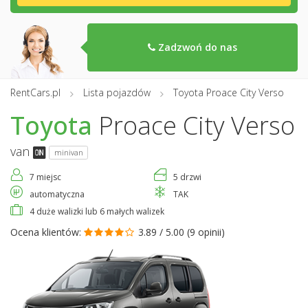
Zadzwoń do nas
RentCars.pl
Lista pojazdów
Toyota Proace City Verso
Toyota
Proace City Verso
van
minivan
7 miejsc
5 drzwi
automatyczna
TAK
4 duże walizki lub 6 małych walizek
Ocena klientów:
3.89 / 5.00 (
9 opinii
)