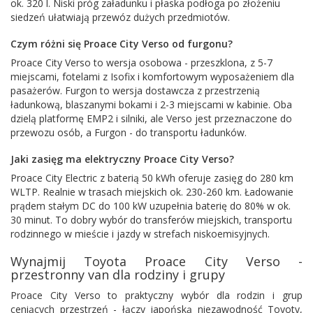
ok. 320 l. Niski próg załadunku i płaska podłoga po złożeniu
siedzeń ułatwiają przewóz dużych przedmiotów.
Czym różni się Proace City Verso od furgonu?
Proace City Verso to wersja osobowa - przeszklona, z 5-7
miejscami, fotelami z Isofix i komfortowym wyposażeniem dla
pasażerów. Furgon to wersja dostawcza z przestrzenią
ładunkową, blaszanymi bokami i 2-3 miejscami w kabinie. Oba
dzielą platformę EMP2 i silniki, ale Verso jest przeznaczone do
przewozu osób, a Furgon - do transportu ładunków.
Jaki zasięg ma elektryczny Proace City Verso?
Proace City Electric z baterią 50 kWh oferuje zasięg do 280 km
WLTP. Realnie w trasach miejskich ok. 230-260 km. Ładowanie
prądem stałym DC do 100 kW uzupełnia baterię do 80% w ok.
30 minut. To dobry wybór do transferów miejskich, transportu
rodzinnego w mieście i jazdy w strefach niskoemisyjnych.
Wynajmij Toyota Proace City Verso -
przestronny van dla rodziny i grupy
Proace City Verso to praktyczny wybór dla rodzin i grup
ceniących przestrzeń - łączy japońską niezawodność Toyoty,