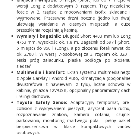
wersji Long z dodatkowym 3. rzędem. Trzy niezależne
fotele w 2. rzędzie z mocowaniami Isofix, składane i
wyjmowane. Przesuwne drzwi boczne (jedno lub dwa)
ułatwiają wsiadanie w ciasnych miejscach, a duże
przeszklenia rozjaśniają kabinę.
Wymiary i bagażnik:
Długość Short 4403 mm lub Long
4753 mm, wysokość ok. 1,8 m. Bagażnik od 597 l (Short,
5 miejsc) do 850 l (Long), a po złożeniu foteli nawet do
ok. 2700 l. W wersji 7-osobowej za 3. rzędem ok. 320 l.
Niski próg załadunku, płaska podłoga po złożeniu
siedzeń.
Multimedia i komfort:
Ekran systemu multimedialnego
z Apple CarPlay i Android Auto, klimatyzacja (opcjonalnie
dwustrefowa z nawiewami z tyłu), liczne schowki w
kabinie, gniazda 12V/USB, opcjonalny panoramiczny dach
i relingi dachowe.
Toyota Safety Sense:
Adaptacyjny tempomat, pre-
collision z wykrywaniem pieszych, asystent pasa ruchu,
rozpoznawanie znaków, kamera cofania, czujniki
parkowania, monitoring martwego pola - pełny pakiet
bezpieczeństwa w klasie kompaktowych vanów
osobowych.