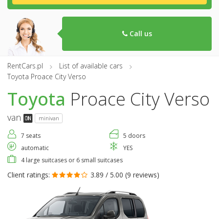
Call us
RentCars.pl
List of available cars
Toyota Proace City Verso
Toyota
Proace City Verso
van
minivan
7 seats
5 doors
automatic
YES
4 large suitcases or 6 small suitcases
Client ratings:
3.89 / 5.00 (
9 reviews
)