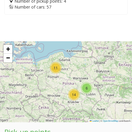
Number of pickup points: 4
Number of cars: 57
+
−
11
6
14
Leaflet
|
©
OpenStreetMap
contributors
Pick-up points