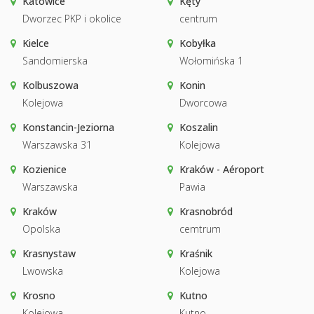
Katowice
Kęty
Dworzec PKP i okolice
centrum
Kielce
Kobyłka
Sandomierska
Wołomińska 1
Kolbuszowa
Konin
Kolejowa
Dworcowa
Konstancin-Jeziorna
Koszalin
Warszawska 31
Kolejowa
Kozienice
Kraków - Aéroport
Warszawska
Pawia
Kraków
Krasnobród
Opolska
cemtrum
Krasnystaw
Kraśnik
Lwowska
Kolejowa
Krosno
Kutno
Kolejowa
Kutno