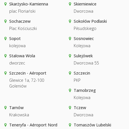
Skarżysko-Kamienna
Skierniewice
plac Floriański
Dworcowa
Sochaczew
Sokołów Podlaski
Plac Kościuszki
Piłsudskiego
Sopot
Sosnowiec
kolejowa
Kolejowa
Stalowa Wola
Sulejówek
dworzec
Dworcowa 55
Szczecin - Aéroport
Szczecin
Glewice 1a, 72-100
PKP
Goleniów
Tarnobrzeg
Kolejowa
Tarnów
Tczew
Krakowska
Dworcowa
Teneryfa - Aéroport Nord
Tomaszów Lubelski