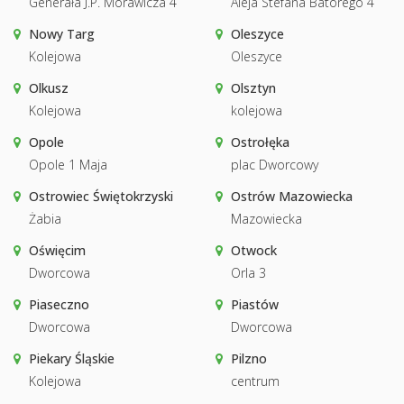
Generała J.P. Morawicza 4
Aleja Stefana Batorego 4
Nowy Targ
Oleszyce
Kolejowa
Oleszyce
Olkusz
Olsztyn
Kolejowa
kolejowa
Opole
Ostrołęka
Opole 1 Maja
plac Dworcowy
Ostrowiec Świętokrzyski
Ostrów Mazowiecka
Żabia
Mazowiecka
Oświęcim
Otwock
Dworcowa
Orla 3
Piaseczno
Piastów
Dworcowa
Dworcowa
Piekary Śląskie
Pilzno
Kolejowa
centrum