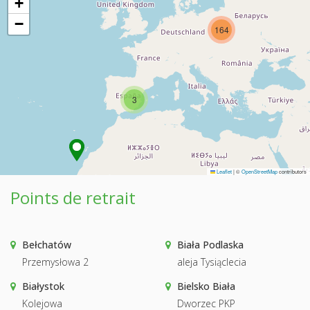
+
−
164
3
Leaflet
|
©
OpenStreetMap
contributors
Points de retrait
Bełchatów
Biała Podlaska
Przemysłowa 2
aleja Tysiąclecia
Białystok
Bielsko Biała
Kolejowa
Dworzec PKP