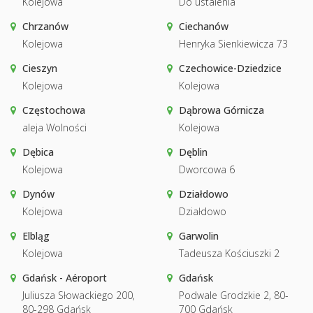
Kolejowa
Do ustalenia
Chrzanów
Ciechanów
Kolejowa
Henryka Sienkiewicza 73
Cieszyn
Czechowice-Dziedzice
Kolejowa
Kolejowa
Częstochowa
Dąbrowa Górnicza
aleja Wolności
Kolejowa
Dębica
Dęblin
Kolejowa
Dworcowa 6
Dynów
Działdowo
Kolejowa
Działdowo
Elbląg
Garwolin
Kolejowa
Tadeusza Kościuszki 2
Gdańsk - Aéroport
Gdańsk
Juliusza Słowackiego 200,
Podwale Grodzkie 2, 80-
80-298 Gdańsk
700 Gdańsk