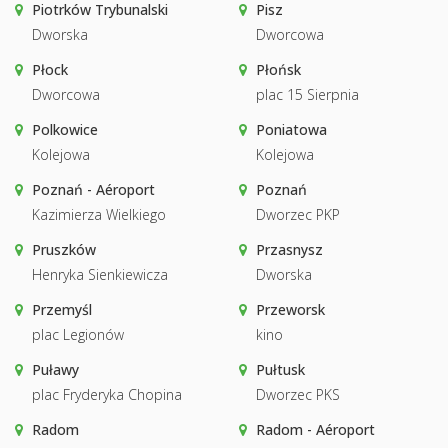
Piotrków Trybunalski
Pisz
Dworska
Dworcowa
Płock
Płońsk
Dworcowa
plac 15 Sierpnia
Polkowice
Poniatowa
Kolejowa
Kolejowa
Poznań - Aéroport
Poznań
Kazimierza Wielkiego
Dworzec PKP
Pruszków
Przasnysz
Henryka Sienkiewicza
Dworska
Przemyśl
Przeworsk
plac Legionów
kino
Puławy
Pułtusk
plac Fryderyka Chopina
Dworzec PKS
Radom
Radom - Aéroport