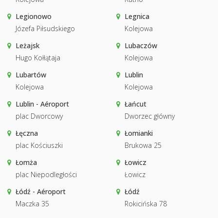
Legionowo
Legnica
Józefa Piłsudskiego
Kolejowa
Leżajsk
Lubaczów
Hugo Kołłątaja
Kolejowa
Lubartów
Lublin
Kolejowa
Kolejowa
Lublin - Aéroport
Łańcut
plac Dworcowy
Dworzec główny
Łęczna
Łomianki
plac Kościuszki
Brukowa 25
Łomża
Łowicz
plac Niepodległości
Łowicz
Łódź - Aéroport
Łódź
Maczka 35
Rokicińska 78