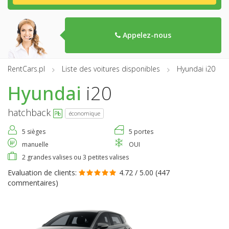
Appelez-nous
RentCars.pl
Liste des voitures disponibles
Hyundai i20
Hyundai
i20
hatchback
économique
5 sièges
5 portes
manuelle
OUI
2 grandes valises ou 3 petites valises
Evaluation de clients:
4.72 / 5.00 (
447
commentaires
)