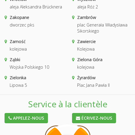
aleja Aleksandra Brücknera
aleja Róż 2
Zakopane
Zambrów
dworzec pks
plac Generała Władysława
Sikorskiego
Zamość
Zawiercie
kolejowa
Kolejowa
Ząbki
Zielona Góra
Wojska Polskiego 10
kolejowa
Zielonka
Żyrardów
Lipowa 5
Plac Jana Pawła II
Service à la clientèle
APPELEZ-NOUS
ÉCRIVEZ-NOUS