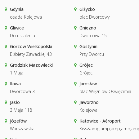
Gdynia
Giżycko
osada Kolejowa
plac Dworcowy
Gliwice
Gniezno
Do ustalenia
Dworcowa 15
Gorzów Wielkopolski
Gostynin
Elżbiety Zawackiej 43
Przy Dworcu
Grodzisk Mazowiecki
Grójec
1 Maja
Grójec
Iława
Jarosław
Dworcowa 3
plac Więźniów Oświęcimia
Jasło
Jaworzno
3 Maja 118
Kolejowa
Józefów
Katowice - Aéroport
Warszawska
Kiss&amp;amp;amp;amp;amp