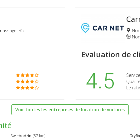
Car
massage: 35
Nomb
Nomb
Evaluation de cl
4.5
Service
Qualité
Le rati
Voir toutes les entreprises de location de voitures
mité
Świebodzin
(57 km)
Gryfi