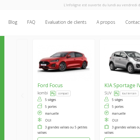
L'infoligne est ouverte du lundi au vendredi d
Blog
FAQ
Evaluation de clients
A propos
Contac
Ford
Focus
KIA
Sportage I
kombi
SUV
compact
tout terrain
5 sièges
5 sièges
5 portes
5 portes
manuelle
manuelle
OUI
OUI
3 grandes valises ou 5 petites
3 grandes valises ou
valises
valises