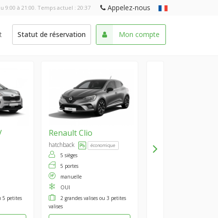
Appelez-nous
u 9:00 à 21:00. Temps actuel :
20:37
t
Statut de réservation
Mon compte
V
Renault
Clio
hatchback
économique
5 sièges
5 portes
manuelle
OUI
 5 petites
2 grandes valises ou 3 petites
valises