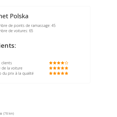
net Polska
re de points de ramassage: 45
re de voitures: 65
ients:
 clients
 de la voiture
o du prix à la qualité
no
(78 km)