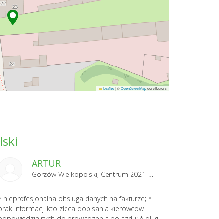
Leaflet
|
©
OpenStreetMap
contributors
lski
ARTUR
Gorzów Wielkopolski, Centrum 2021-04-29
* nieprofesjonalna obsluga danych na fakturze; *
brak informacji kto zleca dopisania kierowcow
odpowiedzialnych do prowadzenia pojazdu; * dlugi