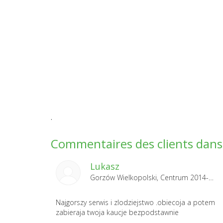
.
Commentaires des clients dans 
Lukasz
Gorzów Wielkopolski, Centrum 2014-06-14
Najgorszy serwis i zlodziejstwo .obiecoja a potem
zabieraja twoja kaucje bezpodstawnie