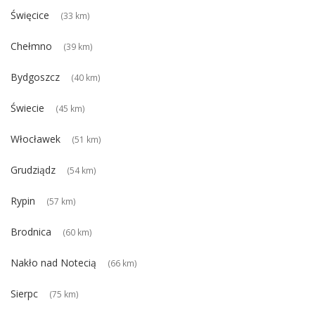
Święcice
(33 km)
Chełmno
(39 km)
Bydgoszcz
(40 km)
Świecie
(45 km)
Włocławek
(51 km)
Grudziądz
(54 km)
Rypin
(57 km)
Brodnica
(60 km)
Nakło nad Notecią
(66 km)
Sierpc
(75 km)