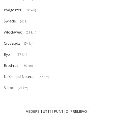
Bydgoszcz
(40 km)
Świecie
(45 km)
Włocławek
(51 km)
Grudziądz
(54 km)
Rypin
(57 km)
Brodnica
(60 km)
Nakło nad Notecią
(66 km)
Sierpc
(75 km)
VEDERE TUTTI I PUNTI DI PRELIEVO