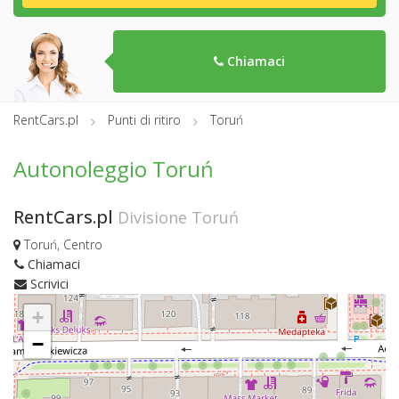
Chiamaci
RentCars.pl
Punti di ritiro
Toruń
Autonoleggio Toruń
RentCars.pl
Divisione Toruń
Toruń, Centro
Chiamaci
Scrivici
+
−