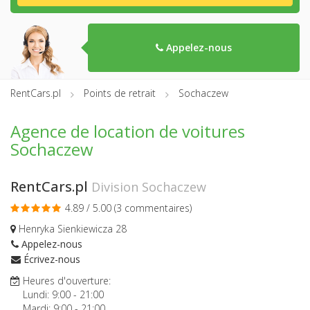
Appelez-nous
RentCars.pl
Points de retrait
Sochaczew
Agence de location de voitures
Sochaczew
RentCars.pl
Division Sochaczew
4.89 / 5.00 (
3 commentaires
)
Henryka Sienkiewicza 28
Appelez-nous
Écrivez-nous
Heures d'ouverture:
Lundi:
9:00
-
21:00
Mardi:
9:00
-
21:00