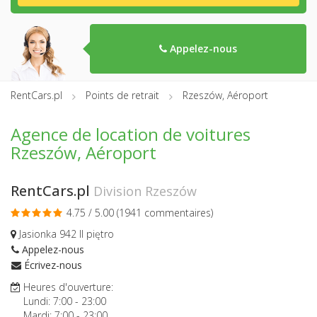
Appelez-nous
RentCars.pl
Points de retrait
Rzeszów, Aéroport
Agence de location de voitures
Rzeszów, Aéroport
RentCars.pl
Division Rzeszów
4.75 / 5.00 (
1941 commentaires
)
Jasionka 942 II piętro
Appelez-nous
Écrivez-nous
Heures d'ouverture:
Lundi:
7:00
-
23:00
Mardi:
7:00
-
23:00