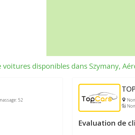
de voitures disponibles dans Szymany, Aé
TO
massage: 52
Nomb
Nomb
Evaluation de cl