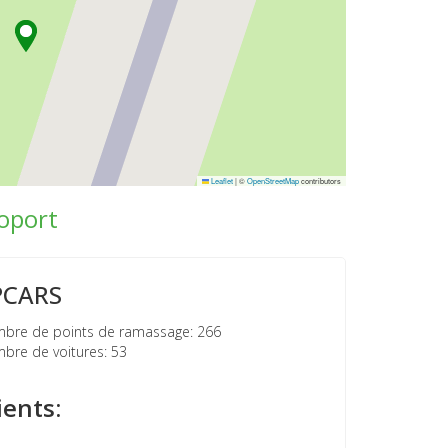
Leaflet
|
©
OpenStreetMap
contributors
roport
PCARS
re de points de ramassage: 266
re de voitures: 53
ients: