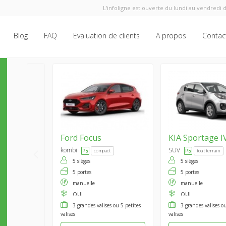
L'infoligne est ouverte du lundi au vendredi d
Blog
FAQ
Evaluation de clients
A propos
Contac
Ford
Focus
KIA
Sportage I
kombi
SUV
compact
tout terrain
5 sièges
5 sièges
5 portes
5 portes
manuelle
manuelle
OUI
OUI
3 grandes valises ou 5 petites
3 grandes valises ou
valises
valises