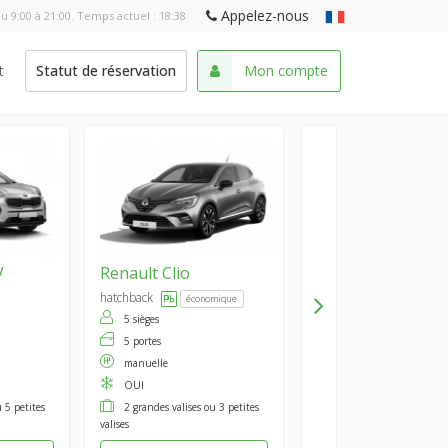
Appelez-nous
u 9:00 à 21:00. Temps actuel :
18:38
t
Statut de réservation
Mon compte
V
Renault
Clio
hatchback
économique
5 sièges
5 portes
manuelle
OUI
 5 petites
2 grandes valises ou 3 petites
valises