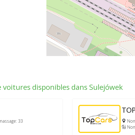
e voitures disponibles dans Sulejówek
TO
massage: 33
Nomb
Nomb