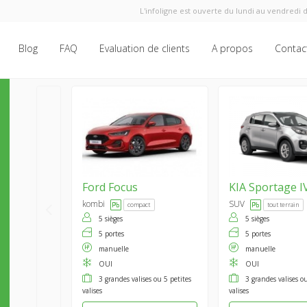
L'infoligne est ouverte du lundi au vendredi d
Blog
FAQ
Evaluation de clients
A propos
Contac
Ford
Focus
KIA
Sportage I
kombi
SUV
compact
tout terrain
5 sièges
5 sièges
5 portes
5 portes
manuelle
manuelle
OUI
OUI
3 grandes valises ou 5 petites
3 grandes valises ou
valises
valises