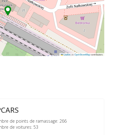
Leaflet
|
©
OpenStreetMap
contributors
PCARS
re de points de ramassage: 266
re de voitures: 53