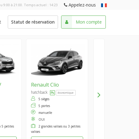
Appelez-nous
u 9:00 à 21:00. Temps actuel :
14:23
t
Statut de réservation
Mon compte
V
Renault
Clio
hatchback
économique
5 sièges
5 portes
manuelle
OUI
 5 petites
2 grandes valises ou 3 petites
valises