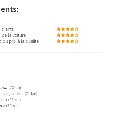
ients:
 clients
 de la voiture
o du prix à la qualité
zawa
(20 km)
ancin-Jeziorna
(21 km)
czno
(27 km)
yce
(30 km)