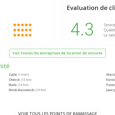
Evaluation de cl
4.3
Service
Qualité
Le rati
Voir toutes les entreprises de location de voitures
mité
Ząbki
(14 km)
Wars
Otwock
(15 km)
Konst
Marki
(16 km)
Piase
Mińsk Mazowiecki
(19 km)
Jawcz
VOIR TOUS LES POINTS DE RAMASSAGE