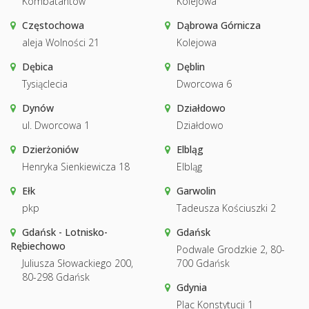
Kombatantów
Kolejowa
Częstochowa
Dąbrowa Górnicza
aleja Wolności 21
Kolejowa
Dębica
Dęblin
Tysiąclecia
Dworcowa 6
Dynów
Działdowo
ul. Dworcowa 1
Działdowo
Dzierżoniów
Elbląg
Henryka Sienkiewicza 18
Elbląg
Ełk
Garwolin
pkp
Tadeusza Kościuszki 2
Gdańsk - Lotnisko-
Gdańsk
Rębiechowo
Podwale Grodzkie 2, 80-
Juliusza Słowackiego 200,
700 Gdańsk
80-298 Gdańsk
Gdynia
Plac Konstytucji 1