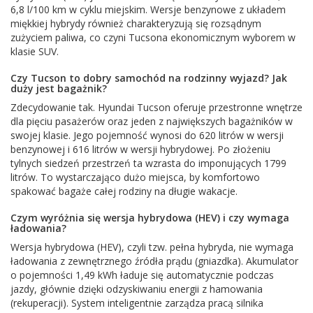
6,8 l/100 km w cyklu miejskim. Wersje benzynowe z układem
miękkiej hybrydy również charakteryzują się rozsądnym
zużyciem paliwa, co czyni Tucsona ekonomicznym wyborem w
klasie SUV.
Czy Tucson to dobry samochód na rodzinny wyjazd? Jak
duży jest bagażnik?
Zdecydowanie tak. Hyundai Tucson oferuje przestronne wnętrze
dla pięciu pasażerów oraz jeden z największych bagażników w
swojej klasie. Jego pojemność wynosi do 620 litrów w wersji
benzynowej i 616 litrów w wersji hybrydowej. Po złożeniu
tylnych siedzeń przestrzeń ta wzrasta do imponujących 1799
litrów. To wystarczająco dużo miejsca, by komfortowo
spakować bagaże całej rodziny na długie wakacje.
Czym wyróżnia się wersja hybrydowa (HEV) i czy wymaga
ładowania?
Wersja hybrydowa (HEV), czyli tzw. pełna hybryda, nie wymaga
ładowania z zewnętrznego źródła prądu (gniazdka). Akumulator
o pojemności 1,49 kWh ładuje się automatycznie podczas
jazdy, głównie dzięki odzyskiwaniu energii z hamowania
(rekuperacji). System inteligentnie zarządza pracą silnika