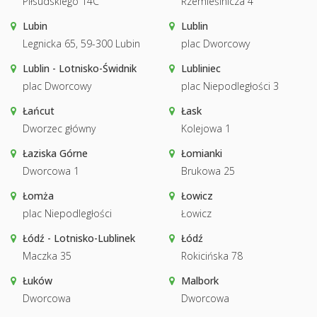
Piłsudskiego 14C
Rzemieślnicza 4
Lubin
Lublin
Legnicka 65, 59-300 Lubin
plac Dworcowy
Lublin - Lotnisko-Świdnik
Lubliniec
plac Dworcowy
plac Niepodległości 3
Łańcut
Łask
Dworzec główny
Kolejowa 1
Łaziska Górne
Łomianki
Dworcowa 1
Brukowa 25
Łomża
Łowicz
plac Niepodległości
Łowicz
Łódź - Lotnisko-Lublinek
Łódź
Maczka 35
Rokicińska 78
Łuków
Malbork
Dworcowa
Dworcowa