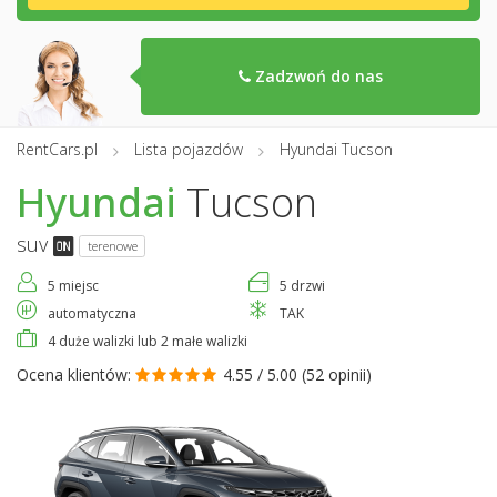
Zadzwoń do nas
RentCars.pl
Lista pojazdów
Hyundai Tucson
Hyundai
Tucson
suv
terenowe
5 miejsc
5 drzwi
automatyczna
TAK
4 duże walizki lub 2 małe walizki
Ocena klientów:
4.55 / 5.00 (
52 opinii
)