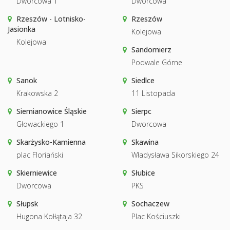
Dworcowa 1
Dworcowa
Rzeszów - Lotnisko-
Rzeszów
Jasionka
Kolejowa
Kolejowa
Sandomierz
Podwale Górne
Sanok
Siedlce
Krakowska 2
11 Listopada
Siemianowice Śląskie
Sierpc
Głowackiego 1
Dworcowa
Skarżysko-Kamienna
Skawina
plac Floriański
Władysława Sikorskiego 24
Skierniewice
Słubice
Dworcowa
PKS
Słupsk
Sochaczew
Hugona Kołłątaja 32
Plac Kościuszki