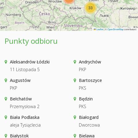
33
Leaflet
|
©
OpenStreetMap
contributors
Punkty odbioru
Aleksandrów Łódzki
Andrychów
11 Listopada 5
PKP
Augustów
Bartoszyce
PKP
PKS
Bełchatów
Będzin
Przemysłowa 2
PKS
Biała Podlaska
Białogard
aleja Tysiąclecia
Dworcowa
Białystok
Bielawa