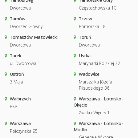
Tarnobrzeg
Tarnowskie Góry
Dworcowa
Częstochowska 1C
Tarnów
Tczew
Dworzec Główny
Pomorska 18
Tomaszów Mazowiecki
Toruń
Dworcowa
Dworcowa
Turek
Ustka
ul. Dworcowa 1
Marynarki Polskiej 32
Ustroń
Wadowice
3 Maja
Marszałka Józefa
Piłsudskiego 36
Wałbrzych
Warszawa - Lotnisko-
Okęcie
PKP
Żwirki i Wigury 1
Warszawa
Warszawa - Lotnisko-
Modlin
Połczyńska 95
Generała Wiktora