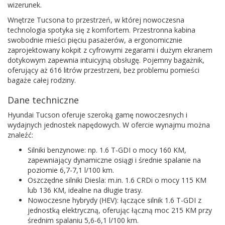
wizerunek.
Wnętrze Tucsona to przestrzeń, w której nowoczesna
technologia spotyka się z komfortem. Przestronna kabina
swobodnie mieści pięciu pasażerów, a ergonomicznie
zaprojektowany kokpit z cyfrowymi zegarami i dużym ekranem
dotykowym zapewnia intuicyjną obsługę. Pojemny bagażnik,
oferujący aż 616 litrów przestrzeni, bez problemu pomieści
bagaże całej rodziny.
Dane techniczne
Hyundai Tucson oferuje szeroką gamę nowoczesnych i
wydajnych jednostek napędowych. W ofercie wynajmu można
znaleźć:
Silniki benzynowe: np. 1.6 T-GDI o mocy 160 KM,
zapewniający dynamiczne osiągi i średnie spalanie na
poziomie 6,7-7,1 l/100 km.
Oszczędne silniki Diesla: m.in. 1.6 CRDi o mocy 115 KM
lub 136 KM, idealne na długie trasy.
Nowoczesne hybrydy (HEV): łączące silnik 1.6 T-GDI z
jednostką elektryczną, oferując łączną moc 215 KM przy
średnim spalaniu 5,6-6,1 l/100 km.