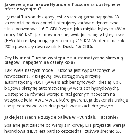
Jakie wersje silnikowe Hyundaia Tucsona są dostępne w
ofercie wynajmu?
Hyundai Tucson dostępny jest z szeroką gamą napędów. W
zależności od dostępności oferujemy zarówno dynamiczne
silniki benzynowe 1.6 T-GDI (często jako miękka hybryda 48V o
mocy 160 KM), jak i nowoczesne, wydajne napędy hybrydowe
(HEV), które dysponują łączną mocą 215 KM. W ofercie na rok
2025 powróciły również silniki Diesla 1.6 CRDi.
Czy Hyundai Tucson występuje z automatyczną skrzynią
biegów i napędem na cztery koła?
Tak, wiele naszych modeli Tucsona jest wyposażonych w
nowoczesną, 7-biegową, dwusprzęgłową skrzynię
automatyczną 7DCT (w wersjach benzynowych i diesla) lub 6-
biegową skrzynię automatyczną (w wersjach hybrydowych).
Dostępne są również wersje z inteligentnym napędem na
wszystkie koła (AWD/4WD), które gwarantują doskonałą trakcję
i bezpieczeństwo w trudniejszych warunkach drogowych.
Jakie jest średnie zużycie paliwa w Hyundaiu Tucsonie?
Spalanie jest zależne od wersji silnikowej. Dla przykładu wersja
hybrydowa (HEV) jest bardzo oszczędna i zużywa średnio 5,6-