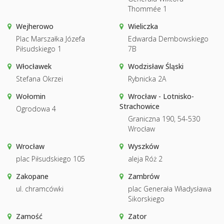
Thommée 1
Wejherowo
Wieliczka
Plac Marszałka Józefa
Edwarda Dembowskiego
Piłsudskiego 1
7B
Włocławek
Wodzisław Śląski
Stefana Okrzei
Rybnicka 2A
Wołomin
Wrocław - Lotnisko-
Strachowice
Ogrodowa 4
Graniczna 190, 54-530
Wrocław
Wrocław
Wyszków
plac Piłsudskiego 105
aleja Róż 2
Zakopane
Zambrów
ul. chramcówki
plac Generała Władysława
Sikorskiego
Zamość
Zator