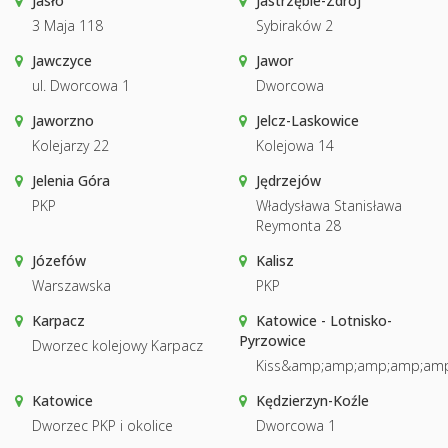
Jasło
Jastrzębie-Zdrój
3 Maja 118
Sybiraków 2
Jawczyce
Jawor
ul. Dworcowa 1
Dworcowa
Jaworzno
Jelcz-Laskowice
Kolejarzy 22
Kolejowa 14
Jelenia Góra
Jędrzejów
PKP
Władysława Stanisława
Reymonta 28
Józefów
Kalisz
Warszawska
PKP
Karpacz
Katowice - Lotnisko-
Pyrzowice
Dworzec kolejowy Karpacz
Kiss&amp;amp;amp;amp;amp
Katowice
Kędzierzyn-Koźle
Dworzec PKP i okolice
Dworcowa 1