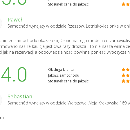
Stosunek cena do jakości
Paweł
Samochód wynajęty w oddziale
Rzeszów, Lotnisko-Jasionka
w dni
dbiorze samochodu okazało się że niema tego modelu co zamawialiśmy 
rmowano nas że kaulcja jest dwa razy droższa . To nie nasza winna ż
ki jak na rezerwacji a odpowiedzialność powinna ponieść wypożyczalni
4.0
Obsługa klienta
Jakość samochodu
Stosunek cena do jakości
Sebastian
Samochód wynajęty w oddziale
Warszawa, Aleja Krakowska 169
w
am!