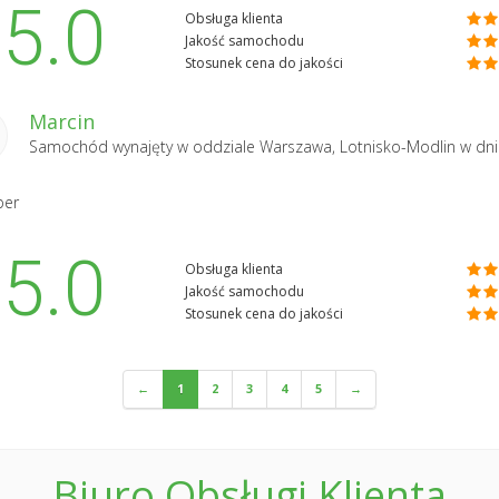
5.0
Obsługa klienta
Jakość samochodu
Stosunek cena do jakości
Marcin
Samochód wynajęty w oddziale
Warszawa, Lotnisko-Modlin
w dni
per
5.0
Obsługa klienta
Jakość samochodu
Stosunek cena do jakości
←
1
2
3
4
5
→
Biuro Obsługi Klienta