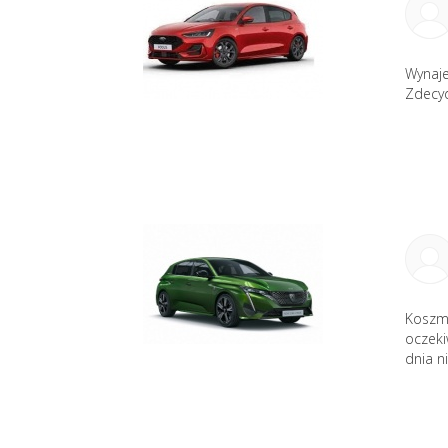
Wynaje
Zdecyd
Koszm
oczeki
dnia n