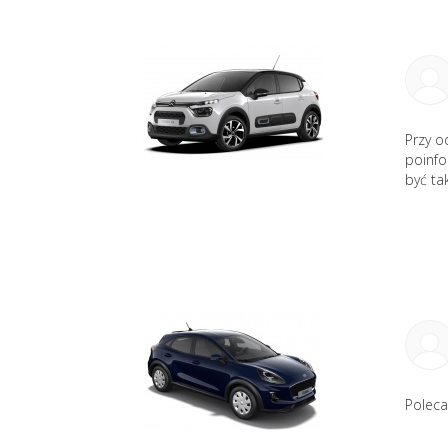
Przy o
poinfo
być ta
Polec