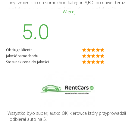
inny- zmienic to na somochod kategori A,B,C bo nawet teraz
dostalam maila zeby ocenic Toyota Yaris a dostalam Opla.
Więcej...
Mimo wszystko na pewno wroce i 100% polecam!
5.0
Obsługa klienta
Jakość samochodu
Stosunek cena do jakości
Wszystko było super, autko OK, kierowca który przyprowadził
i odbierał auto na 5.