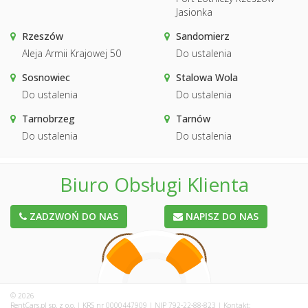
Jasionka
Rzeszów
Sandomierz
Aleja Armii Krajowej 50
Do ustalenia
Sosnowiec
Stalowa Wola
Do ustalenia
Do ustalenia
Tarnobrzeg
Tarnów
Do ustalenia
Do ustalenia
Biuro Obsługi Klienta
ZADZWOŃ DO NAS
NAPISZ DO NAS
© 2026
RentCars.pl sp. z o.o. | KRS nr 0000447909 | NIP 792-22-88-823 | Kontakt: