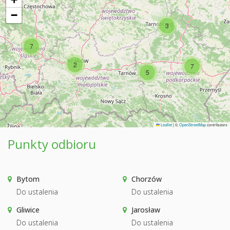
−
3
7
2
7
5
Leaflet
|
©
OpenStreetMap
contributors
Punkty odbioru
Bytom
Chorzów
Do ustalenia
Do ustalenia
Gliwice
Jarosław
Do ustalenia
Do ustalenia