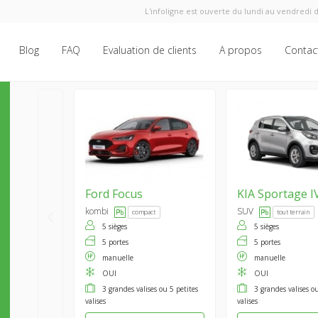
L'infoligne est ouverte du lundi au vendredi d
Blog
FAQ
Evaluation de clients
A propos
Contac
Ford
Focus
KIA
Sportage I
kombi
SUV
compact
tout terrain
5 sièges
5 sièges
5 portes
5 portes
manuelle
manuelle
OUI
OUI
3 grandes valises ou 5 petites
3 grandes valises ou
valises
valises