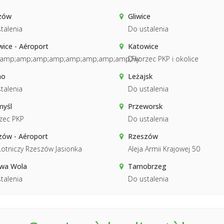
zów
Gliwice
talenia
Do ustalenia
ice - Aéroport
Katowice
&amp;amp;amp;amp;amp;amp;amp;amp;Fly
Dworzec PKP i okolice
no
Leżajsk
talenia
Do ustalenia
myśl
Przeworsk
zec PKP
Do ustalenia
zów - Aéroport
Rzeszów
Lotniczy Rzeszów Jasionka
Aleja Armii Krajowej 50
owa Wola
Tarnobrzeg
talenia
Do ustalenia