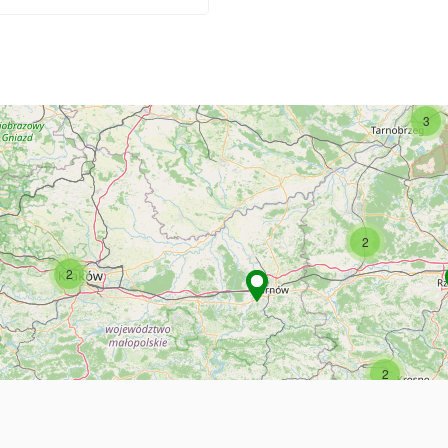
3
2
2
2