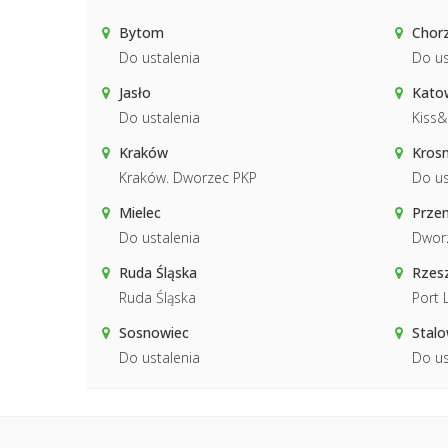
Bytom
Chor
Do ustalenia
Do us
Jasło
Katow
Do ustalenia
Kiss
Kraków
Kros
Kraków. Dworzec PKP
Do us
Mielec
Prze
Do ustalenia
Dwor
Ruda Śląska
Rzes
Ruda Śląska
Port 
Sosnowiec
Stal
Do ustalenia
Do us