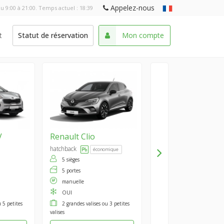
Appelez-nous
u 9:00 à 21:00. Temps actuel :
18:39
t
Statut de réservation
Mon compte
V
Renault
Clio
hatchback
économique
5 sièges
5 portes
manuelle
OUI
 5 petites
2 grandes valises ou 3 petites
valises