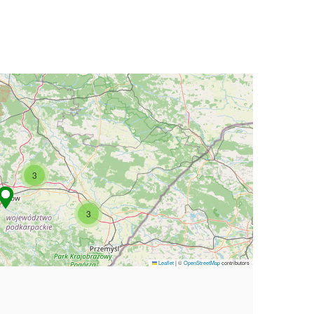
3
3
Leaflet
|
©
OpenStreetMap
contributors