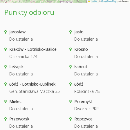
Leaflet
|
©
OpenStreetMap
contributors
Punkty odbioru
Jarosław
Jasło
Do ustalenia
Do ustalenia
Kraków - Lotnisko-Balice
Krosno
Olszanicka 174
Do ustalenia
Leżajsk
Łańcut
Do ustalenia
Do ustalenia
Łódź - Lotnisko-Lublinek
Łódź
Gen. Stanisława Maczka 35
Rokicińska 78
Mielec
Przemyśl
Do ustalenia
Dworzec PKP
Przeworsk
Ropczyce
Do ustalenia
Do ustalenia