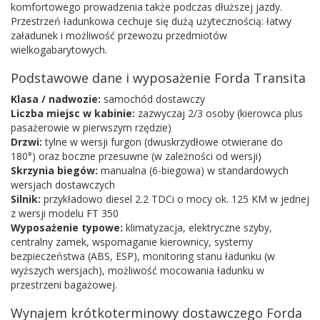
komfortowego prowadzenia także podczas dłuższej jazdy.
Przestrzeń ładunkowa cechuje się dużą użytecznością: łatwy
załadunek i możliwość przewozu przedmiotów
wielkogabarytowych.
Podstawowe dane i wyposażenie Forda Transita
Klasa / nadwozie:
samochód dostawczy
Liczba miejsc w kabinie:
zazwyczaj 2/3 osoby (kierowca plus
pasażerowie w pierwszym rzędzie)
Drzwi:
tylne w wersji furgon (dwuskrzydłowe otwierane do
180°) oraz boczne przesuwne (w zależności od wersji)
Skrzynia biegów:
manualna (6-biegowa) w standardowych
wersjach dostawczych
Silnik:
przykładowo diesel 2.2 TDCi o mocy ok. 125 KM w jednej
z wersji modelu FT 350
Wyposażenie typowe:
klimatyzacja, elektryczne szyby,
centralny zamek, wspomaganie kierownicy, systemy
bezpieczeństwa (ABS, ESP), monitoring stanu ładunku (w
wyższych wersjach), możliwość mocowania ładunku w
przestrzeni bagażowej.
Wynajem krótkoterminowy dostawczego Forda