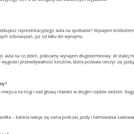
rzebujesz reprezentacyjnego auta na spotkanie? Wynajem krótkotermi
h zobowiązań, już od kilku dni wynajmu.
go auta na co dzień, polecamy wynajem długoterminowy. W stałej 
wygoda i przewidywalność kosztów, która pozwala cieszyć się jazdą
iny?
o miejsca na nogi i nad głową również w drugim rzędzie siedzeń. Bag
zdka – bateria ładuje się sama podczas jazdy i hamowania. Ładowani