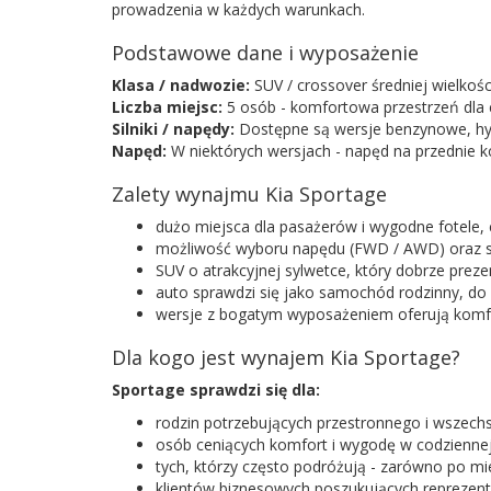
prowadzenia w każdych warunkach.
Podstawowe dane i wyposażenie
Klasa / nadwozie:
SUV / crossover średniej wielkośc
Liczba miejsc:
5 osób - komfortowa przestrzeń dla c
Silniki / napędy:
Dostępne są wersje benzynowe, hyb
Napęd:
W niektórych wersjach - napęd na przednie k
Zalety wynajmu Kia Sportage
dużo miejsca dla pasażerów i wygodne fotele,
możliwość wyboru napędu (FWD / AWD) oraz sil
SUV o atrakcyjnej sylwetce, który dobrze prezen
auto sprawdzi się jako samochód rodzinny, d
wersje z bogatym wyposażeniem oferują komfo
Dla kogo jest wynajem Kia Sportage?
Sportage sprawdzi się dla:
rodzin potrzebujących przestronnego i wszech
osób ceniących komfort i wygodę w codziennej
tych, którzy często podróżują - zarówno po mie
klientów biznesowych poszukujących reprezent