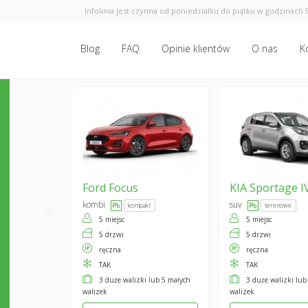
Infolinia jest czynna od poniedziałku do piątku w godzinach 9
Blog
FAQ
Opinie klientów
O nas
K
Ford
Focus
KIA
Sportage I
kombi
suv
kompakt
terenowe
5 miejsc
5 miejsc
5 drzwi
5 drzwi
ręczna
ręczna
TAK
TAK
3 duże walizki lub 5 małych
3 duże walizki lub
walizek
walizek