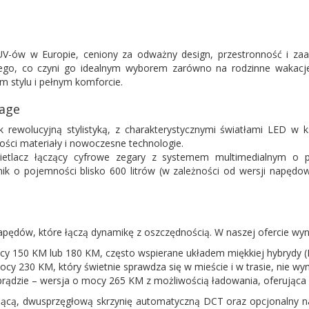
SUV-ów w Europie, ceniony za odważny design, przestronność i z
wego, co czyni go idealnym wyborem zarówno na rodzinne wakacje
 stylu i pełnym komforcie.
tage
 rewolucyjną stylistyką, z charakterystycznymi światłami LED w k
ości materiały i nowoczesne technologie.
ietlacz łączący cyfrowe zegary z systemem multimedialnym o pr
k o pojemności blisko 600 litrów (w zależności od wersji napędow
pędów, które łączą dynamikę z oszczędnością. W naszej ofercie wyn
cy 150 KM lub 180 KM, często wspierane układem miękkiej hybrydy (M
cy 230 KM, który świetnie sprawdza się w mieście i w trasie, nie w
 prądzie – wersja o mocy 265 KM z możliwością ładowania, oferująca 
ającą, dwusprzęgłową skrzynię automatyczną DCT oraz opcjonalny n