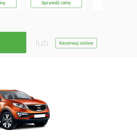
enę
Sprawdź cenę
lub
Rezerwuj online