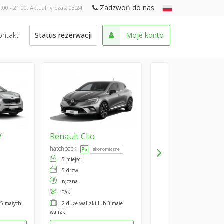
Zadzwoń do nas
:00 - 21:00. Aktualny czas:
03:24
ontakt
Status rezerwacji
Moje konto
V
Renault
Clio
hatchback
ekonomiczne
5 miejsc
5 drzwi
ręczna
TAK
 5 małych
2 duże walizki lub 3 małe
walizki