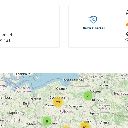
ioru: 4
: 121
2
23
6
41