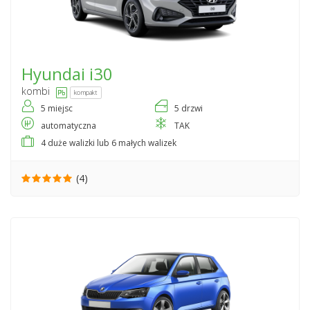
Hyundai
i30
kombi
kompakt
5 miejsc
5 drzwi
automatyczna
TAK
4 duże walizki lub 6 małych walizek
(4)