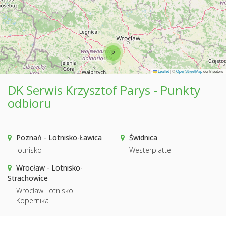
2
Leaflet
|
©
OpenStreetMap
contributors
DK Serwis Krzysztof Parys - Punkty
odbioru
Poznań - Lotnisko-Ławica
Świdnica
lotnisko
Westerplatte
Wrocław - Lotnisko-
Strachowice
Wrocław Lotnisko
Kopernika