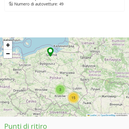
Numero di autovetture: 49
+
−
3
15
Leaflet
|
©
OpenStreetMap
contributors
Punti di ritiro