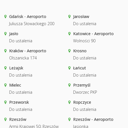
Gdańsk - Aeroporto
Jarosław
Juliusza Słowackiego 200
Do ustalenia
Jasło
Katowice - Aeroporto
Do ustalenia
Wolności 90
Kraków - Aeroporto
Krosno
Olszanicka 174
Do ustalenia
Leżajsk
Łańcut
Do ustalenia
Do ustalenia
Mielec
Przemyśl
Do ustalenia
Dworzec PKP
Przeworsk
Ropczyce
Do ustalenia
Do ustalenia
Rzeszów
Rzeszów - Aeroporto
Armii Krajowej 50; Rzeszów
Jasionka